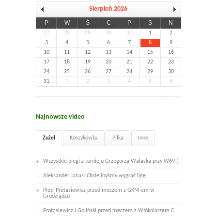
Sierpień 2026
P
W
Ś
C
P
S
N
27
28
29
30
31
1
2
3
4
5
6
7
8
9
10
11
12
13
14
15
16
17
18
19
20
21
22
23
24
25
26
27
28
29
30
31
1
2
3
4
5
6
Najnowsze video
Żużel
Koszykówka
Piłka
Inne
Wszystkie biegi z turnieju Grzegorza Walaska przy W69 (
Aleksander Janas: Chcielibyśmy wygrać ligę
Piotr Protasiewicz przed meczem z GKM-em w
Grudziądzu
Protasiewicz i Goliński przed meczem z Włókniarzem C