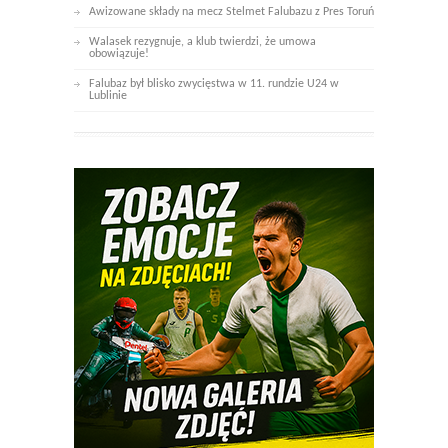
Awizowane składy na mecz Stelmet Falubazu z Pres Toruń
Walasek rezygnuje, a klub twierdzi, że umowa
obowiązuje!
Falubaz był blisko zwycięstwa w 11. rundzie U24 w
Lublinie