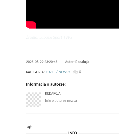
Źródło: Lubuski Sport TVP3
2025-08-29 23:20:45
Autor:
Redakcja
0
KATEGORIA:
ZUZEL / NEWSY
Informacja o autorze:
REDAKCJA
Info o autorze newsa
Tagi:
INFO