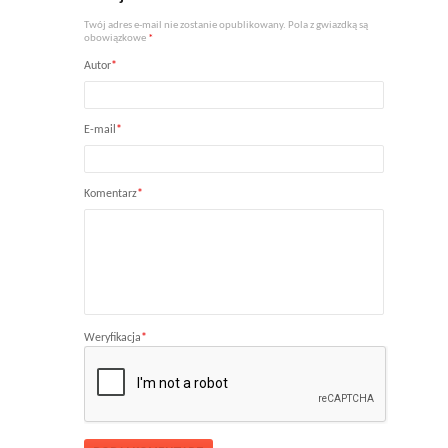
Twój adres e-mail nie zostanie opublikowany. Pola z gwiazdką są
obowiązkowe
*
Autor
*
E-mail
*
Komentarz
*
Weryfikacja
*