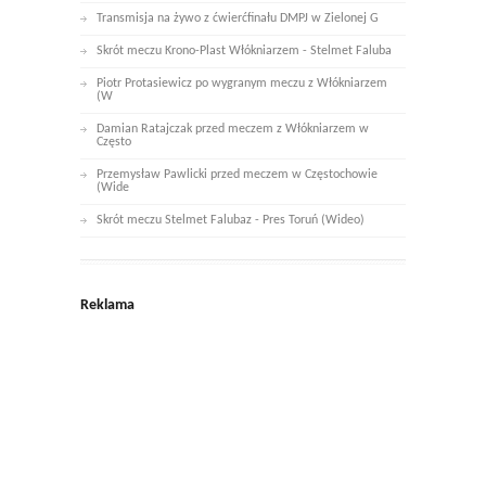
Transmisja na żywo z ćwierćfinału DMPJ w Zielonej G
Skrót meczu Krono-Plast Włókniarzem - Stelmet Faluba
Piotr Protasiewicz po wygranym meczu z Włókniarzem
(W
Damian Ratajczak przed meczem z Włókniarzem w
Często
Przemysław Pawlicki przed meczem w Częstochowie
(Wide
Skrót meczu Stelmet Falubaz - Pres Toruń (Wideo)
Reklama