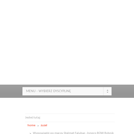
MENU - WYBIERZ DYSCYPLINĘ
Jesteś tutaj:
home
zuzel
Wypowiedzi po meczu Stelmet Falubaz - Innpro ROW Rybnik