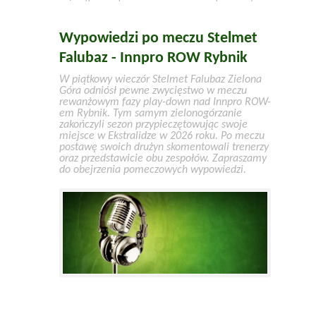
Wypowiedzi po meczu Stelmet
Falubaz - Innpro ROW Rybnik
W piątkowy wieczór Stelmet Falubaz Zielona
Góra odniósł pewne zwycięstwo w meczu
rewanżowym fazy play-down nad Innpro ROW-
em Rybnik. Tym samym zielonogórzanie
zakończyli sezon przypieczętowując swoje
miejsce w Ekstralidze w 2026 roku. Po meczu
postawę swoich drużyn skomentowali trenerzy
oraz przedstawicie obu zespołów. Zapraszamy
do obejrzenia pomeczowych wypowiedzi.