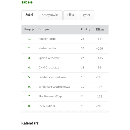
Tabele
Żużel
Koszykówka
Piłka
Typer
Bilans
Pozycja
Drużyna
Punkty
+111
1.
Apator Toruń
26
+260
2.
Motor Lublin
33
+115
3.
Sparta Wrocław
26
+56
4.
GKM Grudziądz
18
-108
5.
Falubaz Zielona Góra
15
-118
6.
Włókniarz Częstochowa
10
-111
7.
Stal Gorzów Wlkp.
7
-205
8.
ROW Rybnik
4
Kalendarz