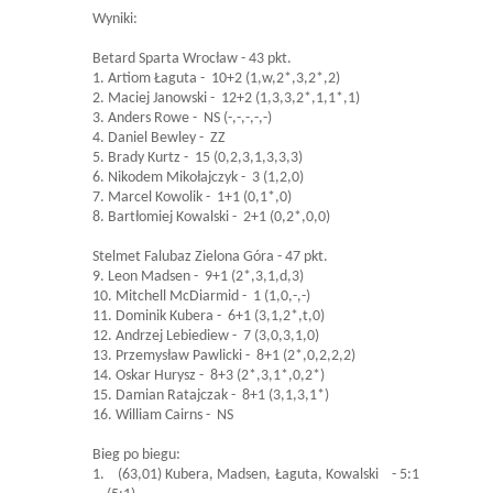
Wyniki:
Betard Sparta Wrocław - 43 pkt.
1. Artiom Łaguta - 10+2 (1,w,2*,3,2*,2)
2. Maciej Janowski - 12+2 (1,3,3,2*,1,1*,1)
3. Anders Rowe - NS (-,-,-,-,-)
4. Daniel Bewley - ZZ
5. Brady Kurtz - 15 (0,2,3,1,3,3,3)
6. Nikodem Mikołajczyk - 3 (1,2,0)
7. Marcel Kowolik - 1+1 (0,1*,0)
8. Bartłomiej Kowalski - 2+1 (0,2*,0,0)
Stelmet Falubaz Zielona Góra - 47 pkt.
9. Leon Madsen - 9+1 (2*,3,1,d,3)
10. Mitchell McDiarmid - 1 (1,0,-,-)
11. Dominik Kubera - 6+1 (3,1,2*,t,0)
12. Andrzej Lebiediew - 7 (3,0,3,1,0)
13. Przemysław Pawlicki - 8+1 (2*,0,2,2,2)
14. Oskar Hurysz - 8+3 (2*,3,1*,0,2*)
15. Damian Ratajczak - 8+1 (3,1,3,1*)
16. William Cairns - NS
Bieg po biegu:
1. (63,01) Kubera, Madsen, Łaguta, Kowalski - 5:1