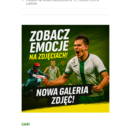
Falubaz był blisko zwycięstwa w 11. rundzie U24 w
Lublinie
Linki