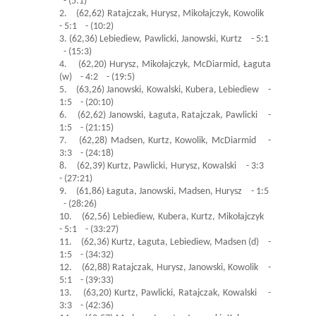
- (5:1)
2. (62,62) Ratajczak, Hurysz, Mikołajczyk, Kowolik
- 5:1 - (10:2)
3. (62,36) Lebiediew, Pawlicki, Janowski, Kurtz - 5:1
- (15:3)
4. (62,20) Hurysz, Mikołajczyk, McDiarmid, Łaguta
(w) - 4:2 - (19:5)
5. (63,26) Janowski, Kowalski, Kubera, Lebiediew -
1:5 - (20:10)
6. (62,62) Janowski, Łaguta, Ratajczak, Pawlicki -
1:5 - (21:15)
7. (62,28) Madsen, Kurtz, Kowolik, McDiarmid -
3:3 - (24:18)
8. (62,39) Kurtz, Pawlicki, Hurysz, Kowalski - 3:3
- (27:21)
9. (61,86) Łaguta, Janowski, Madsen, Hurysz - 1:5
- (28:26)
10. (62,56) Lebiediew, Kubera, Kurtz, Mikołajczyk
- 5:1 - (33:27)
11. (62,36) Kurtz, Łaguta, Lebiediew, Madsen (d) -
1:5 - (34:32)
12. (62,88) Ratajczak, Hurysz, Janowski, Kowolik -
5:1 - (39:33)
13. (63,20) Kurtz, Pawlicki, Ratajczak, Kowalski -
3:3 - (42:36)