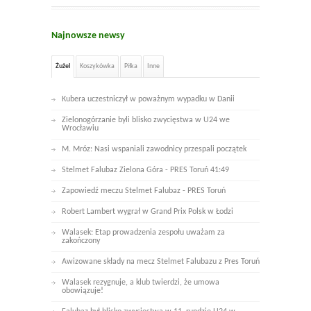
Najnowsze newsy
Żużel
Koszykówka
Piłka
Inne
Kubera uczestniczył w poważnym wypadku w Danii
Zielonogórzanie byli blisko zwycięstwa w U24 we
Wrocławiu
M. Mróz: Nasi wspaniali zawodnicy przespali początek
Stelmet Falubaz Zielona Góra - PRES Toruń 41:49
Zapowiedź meczu Stelmet Falubaz - PRES Toruń
Robert Lambert wygrał w Grand Prix Polsk w Łodzi
Walasek: Etap prowadzenia zespołu uważam za
zakończony
Awizowane składy na mecz Stelmet Falubazu z Pres Toruń
Walasek rezygnuje, a klub twierdzi, że umowa
obowiązuje!