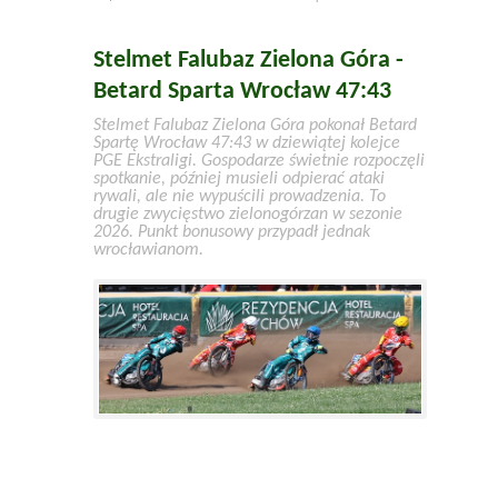
Stelmet Falubaz Zielona Góra -
Betard Sparta Wrocław 47:43
Stelmet Falubaz Zielona Góra pokonał Betard
Spartę Wrocław 47:43 w dziewiątej kolejce
PGE Ekstraligi. Gospodarze świetnie rozpoczęli
spotkanie, później musieli odpierać ataki
rywali, ale nie wypuścili prowadzenia. To
drugie zwycięstwo zielonogórzan w sezonie
2026. Punkt bonusowy przypadł jednak
wrocławianom.