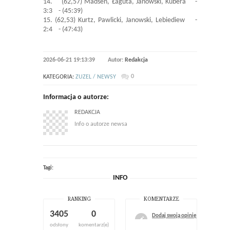
14. (62,57) Madsen, Łaguta, Janowski, Kubera -
3:3 - (45:39)
15. (62,53) Kurtz, Pawlicki, Janowski, Lebiediew -
2:4 - (47:43)
2026-06-21 19:13:39
Autor:
Redakcja
0
KATEGORIA:
ZUZEL / NEWSY
Informacja o autorze:
REDAKCJA
Info o autorze newsa
Tagi:
INFO
RANKING
KOMENTARZE
3405
0
Dodaj swoją opinię
odsłony
komentarz(e)