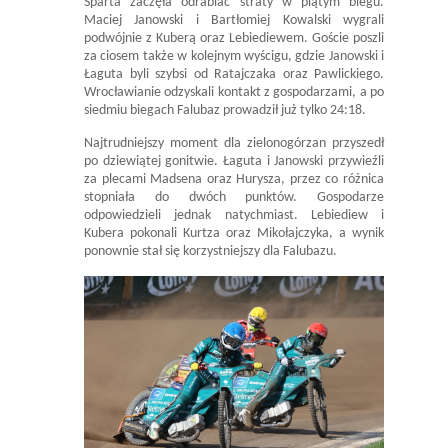
Sparta zaczęła odrabiać straty w piątym biegu.
Maciej Janowski i Bartłomiej Kowalski wygrali
podwójnie z Kuberą oraz Lebiediewem. Goście poszli
za ciosem także w kolejnym wyścigu, gdzie Janowski i
Łaguta byli szybsi od Ratajczaka oraz Pawlickiego.
Wrocławianie odzyskali kontakt z gospodarzami, a po
siedmiu biegach Falubaz prowadził już tylko 24:18.
Najtrudniejszy moment dla zielonogórzan przyszedł
po dziewiątej gonitwie. Łaguta i Janowski przywieźli
za plecami Madsena oraz Hurysza, przez co różnica
stopniała do dwóch punktów. Gospodarze
odpowiedzieli jednak natychmiast. Lebiediew i
Kubera pokonali Kurtza oraz Mikołajczyka, a wynik
ponownie stał się korzystniejszy dla Falubazu.