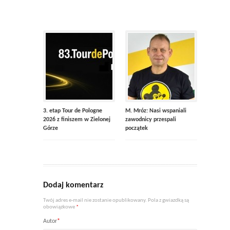
3. etap Tour de Pologne
M. Mróz: Nasi wspaniali
2026 z finiszem w Zielonej
zawodnicy przespali
Górze
początek
Dodaj komentarz
Twój adres e-mail nie zostanie opublikowany. Pola z gwiazdką są
obowiązkowe
*
Autor
*