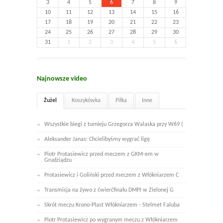
3
4
5
6
7
8
9
10
11
12
13
14
15
16
17
18
19
20
21
22
23
24
25
26
27
28
29
30
31
1
2
3
4
5
6
Najnowsze video
Żużel
Koszykówka
Piłka
Inne
Wszystkie biegi z turnieju Grzegorza Walaska przy W69 (
Aleksander Janas: Chcielibyśmy wygrać ligę
Piotr Protasiewicz przed meczem z GKM-em w
Grudziądzu
Protasiewicz i Goliński przed meczem z Włókniarzem C
Transmisja na żywo z ćwierćfinału DMPJ w Zielonej G
Skrót meczu Krono-Plast Włókniarzem - Stelmet Faluba
Piotr Protasiewicz po wygranym meczu z Włókniarzem