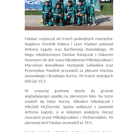
Falubaz rozpoczął od trzech podwójnych zwycięstw.
Najpierw Dominik Kubera i Leon Madsen pokonali
Artioma Łagutę oraz Bartłomieja Kowalskiego. W
biegu młodzieżowym Damian Ratajczak z Oskarem
Huryszem nie dali szans Nikodemowi Mikołajczykowi i
Marcelowi Kowolikowi. Następnie Lebiediew oraz
Przemysław Pawlicki przywieźli za plecami Macieja
Janowskiego i Bradyego Kurtza. Po trzech wyścigach
było już 15:3.
W czwartej gonitwie doszło do groźnie
wyglądającego upadku na pierwszym łuku. Na torze
znaleźli się Oskar Hurysz, Nikodem Mikołajczyk i
Mitchell McDiarmid. Sędzia wykluczył z powtórki
Artioma Łagutę, a w kolejnym podejściu Hurysz
zwyciężył przed Mikołajczykiem i McDiarmidem. Po
pierwszej serii Falubaz prowadził aż 19:5.