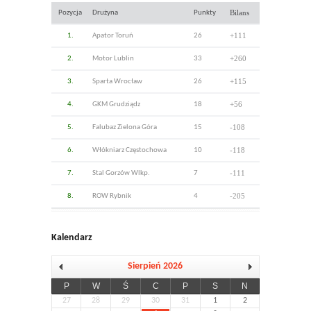
Bilans
Pozycja
Drużyna
Punkty
+111
1.
Apator Toruń
26
+260
2.
Motor Lublin
33
+115
3.
Sparta Wrocław
26
+56
4.
GKM Grudziądz
18
-108
5.
Falubaz Zielona Góra
15
-118
6.
Włókniarz Częstochowa
10
-111
7.
Stal Gorzów Wlkp.
7
-205
8.
ROW Rybnik
4
Kalendarz
Sierpień 2026
P
W
Ś
C
P
S
N
27
28
29
30
31
1
2