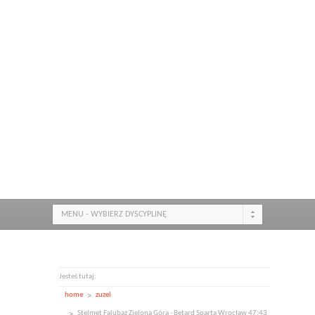
MENU - WYBIERZ DYSCYPLINĘ
Jesteś tutaj:
home
zuzel
Stelmet Falubaz Zielona Góra - Betard Sparta Wrocław 47:43