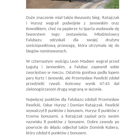
Duże znaczenie miał także dwunasty bieg. Ratajczak
i Hurysz wygrali podwójnie z Janowskim oraz
Kowolikiem, choć na papierze to Sparta wydawała się
faworytem tego zestawienia. Młodzieżowcy
Falubazu odzyskali dla swojej drużyny
sześciopunktową przewagę, która utrzymała się do
biegów nominowanych.
W czternastym wyścigu Leon Madsen wygrał przed
Łagutą i Janowskim, a Falubaz zapewnił sobie
zwycięstwo w meczu. Ostatnia gonitwa padła łupem
pary Kurtz i Janowski, ale Przemysław Pawlicki zdołał
przedzielić rywali. Końcowy wynik 47:43 dał
zielonogórzanom drugą wygraną w sezonie.
Najwięcej punktów dla Falubazu zdobyli Przemysław
Pawlicki, Oskar Hurysz i Damian Ratajczak. Pawlicki
wywalczył 8 punktów z bonusem, Hurysz 8 punktów z
trzema bonusami, a Ratajczak zapisał przy swoim
nazwisku 8 punktów z bonusem. Dobre zawody po
powrocie do składu odjechał także Dominik Kubera,
który zdobył 6 punktów z bonusem.