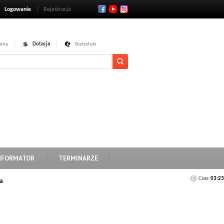
Logowanie
Rejestracja
ama
Dotacja
Statystyki
NFORMATOR
TERMINARZE
Czas:
03:23
a