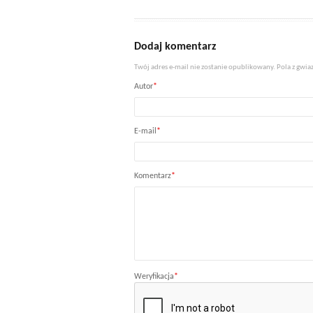
Dodaj komentarz
Twój adres e-mail nie zostanie opublikowany. Pola z gw
Autor
*
E-mail
*
Komentarz
*
Weryfikacja
*