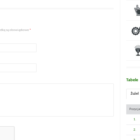
iazdką są obowiązkowe
*
Tabele
Żużel
Pozycja
1.
2.