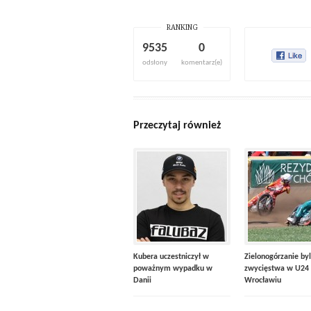
RANKING
9535
0
odsłony
komentarz(e)
Przeczytaj również
Kubera uczestniczył w
Zielonogórzanie byl
poważnym wypadku w
zwycięstwa w U24
Danii
Wrocławiu