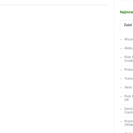
Najnow
Żużel
Wszys
Aleks
Piotr
Grudz
Prota
Trans
Skrót
Piotr
(W
Damia
Częst
Przem
(Wid