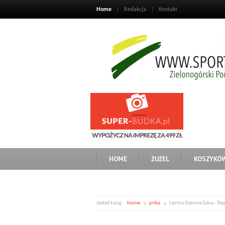
Home
Redakcja
Kontakt
HOME
ŻUŻEL
KOSZYKÓ
Jesteś tutaj:
home
pilka
Lechia Zielona Góra - Śl