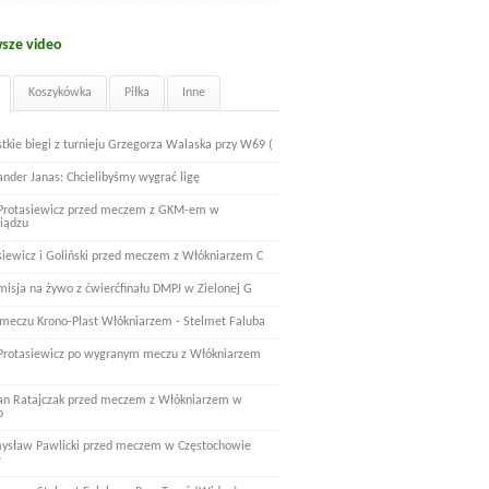
sze video
Koszykówka
Piłka
Inne
tkie biegi z turnieju Grzegorza Walaska przy W69 (
ander Janas: Chcielibyśmy wygrać ligę
 Protasiewicz przed meczem z GKM-em w
iądzu
siewicz i Goliński przed meczem z Włókniarzem C
misja na żywo z ćwierćfinału DMPJ w Zielonej G
 meczu Krono-Plast Włókniarzem - Stelmet Faluba
 Protasiewicz po wygranym meczu z Włókniarzem
n Ratajczak przed meczem z Włókniarzem w
o
ysław Pawlicki przed meczem w Częstochowie
e