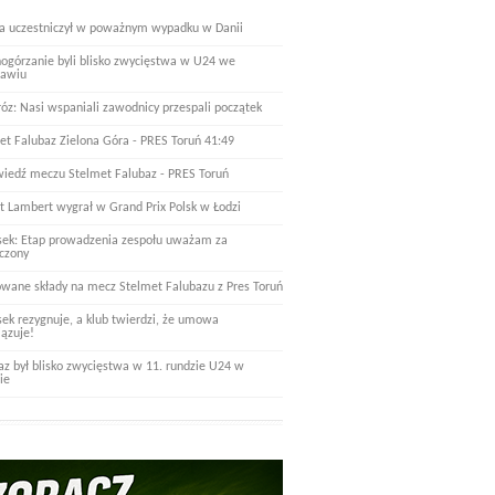
a uczestniczył w poważnym wypadku w Danii
nogórzanie byli blisko zwycięstwa w U24 we
ławiu
óz: Nasi wspaniali zawodnicy przespali początek
et Falubaz Zielona Góra - PRES Toruń 41:49
iedź meczu Stelmet Falubaz - PRES Toruń
t Lambert wygrał w Grand Prix Polsk w Łodzi
ek: Etap prowadzenia zespołu uważam za
czony
wane składy na mecz Stelmet Falubazu z Pres Toruń
ek rezygnuje, a klub twierdzi, że umowa
ązuje!
az był blisko zwycięstwa w 11. rundzie U24 w
ie