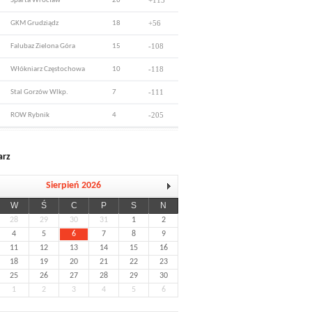
+115
Sparta Wrocław
26
+56
GKM Grudziądz
18
-108
Falubaz Zielona Góra
15
-118
Włókniarz Częstochowa
10
-111
Stal Gorzów Wlkp.
7
-205
ROW Rybnik
4
arz
Sierpień 2026
W
Ś
C
P
S
N
28
29
30
31
1
2
4
5
6
7
8
9
11
12
13
14
15
16
18
19
20
21
22
23
25
26
27
28
29
30
1
2
3
4
5
6