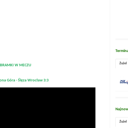
Termin
Żużel
BRAMKI W MECZU
lona Góra - Ślęza Wrocław 3:3
Najnow
Żużel