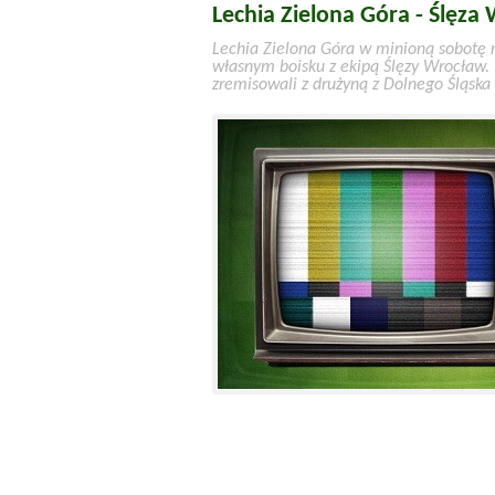
Lechia Zielona Góra - Ślęza
Lechia Zielona Góra w minioną sobotę ro
własnym boisku z ekipą Ślęzy Wrocław.
zremisowali z drużyną z Dolnego Śląska 