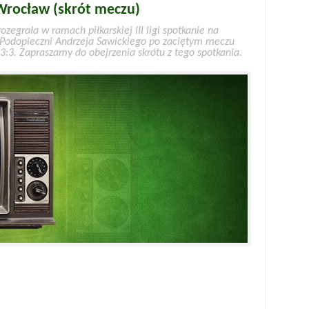
 Wrocław (skrót meczu)
zegrała w ramach piłkarskiej III ligi spotkanie na
 Podopieczni Andrzeja Sawickiego po zaciętym meczu
3:3. Zapraszamy do obejrzenia skrótu z tego spotkania.