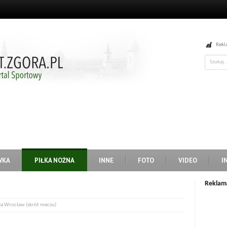
Rekl
WKA
PIŁKA NOŻNA
INNE
FOTO
VIDEO
I
Reklam
ęza Wrocław (skrót meczu)