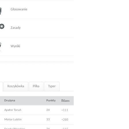
Głosowanie
Zasady
Wyniki
Koszykówka
Piłka
Typer
Bilans
Drużyna
Punkty
+111
Apator Toruń
26
+260
Motor Lublin
33