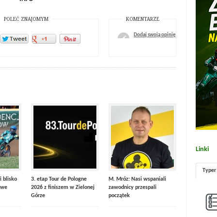
POLEĆ ZNAJOMYM
KOMENTARZE
Dodaj swoją opinię
Linki
Typer
i blisko
3. etap Tour de Pologne
M. Mróz: Nasi wspaniali
 we
2026 z finiszem w Zielonej
zawodnicy przespali
Górze
początek