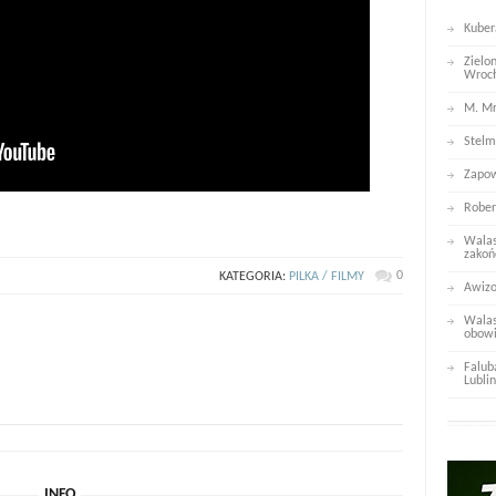
Kuber
Zielo
Wroc
M. Mr
Stelm
Zapow
Rober
Walas
zakoń
0
KATEGORIA:
PILKA / FILMY
Awizo
Walas
obowi
Falub
Lublin
INFO