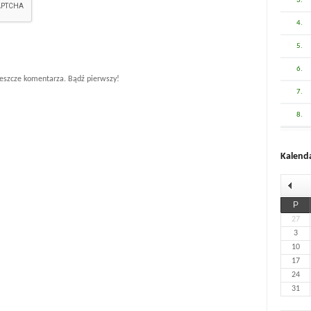
3.
4.
5.
6.
eszcze komentarza. Bądź pierwszy!
7.
8.
Kalend
P
27
3
10
17
24
31