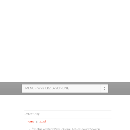
MENU - WYBIERZ DYSCYPLINĘ
Jesteś tutaj:
home
zuzel
Świetne występy Pawlickiego i Lebiediewa w Szwecji