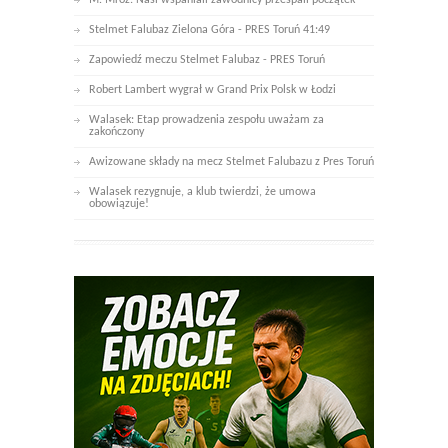
M. Mróz: Nasi wspaniali zawodnicy przespali początek
Stelmet Falubaz Zielona Góra - PRES Toruń 41:49
Zapowiedź meczu Stelmet Falubaz - PRES Toruń
Robert Lambert wygrał w Grand Prix Polsk w Łodzi
Walasek: Etap prowadzenia zespołu uważam za
zakończony
Awizowane składy na mecz Stelmet Falubazu z Pres Toruń
Walasek rezygnuje, a klub twierdzi, że umowa
obowiązuje!