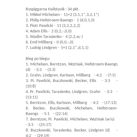
Rospiggarna Hallstavik - 34 pkt.
1. Mikkel Michelsen - 11+2 (3,1,1*,3,2,1*)
2. Philip Hellstroem-Baengs - 1 (d,0,1,0)
3. Piotr Pawlicki - 11 (3,2,2,2,2)
4. Adam Ellis - 2 (0,2,-,0,0)
5. Wadim Tarasienko - 4 (2,2,w,-)
6. Emil Millberg - 0 (0,0,-,0)
7. Ludvig Lindgren - 5+1 (2,1*,d,1,1)
Bieg po biegu:
1. Michelsen, Berntzon, Woźniak, Hellstroem-Baengs
(d) - 3:3 - (3:3)
2. Grahn, Lindgren, Karlsson, Millberg - 4:2 - (7:5)
3. Pi. Pawlicki, Buczkowski, Becker, Ellis - 3:3 -
(10:8)
4. Pr. Pawlicki, Tarasienko, Lindgren, Grahn - 3:3 -
(13:11)
5. Berntzon, Ellis, Karlsson, Millberg - 4:2 - (17:13)
6. Becker, Buczkowski, Michelsen, Hellstroem-
Baengs - 5:1 - (22:14)
7. Berntzon, Pi. Pawlicki, Michelsen, Woźniak (w/u)
- 3:3 - (25:17)
8. Buczkowski, Tarasienko, Becker, Lindgren (d) -
4:2 - (29:19)