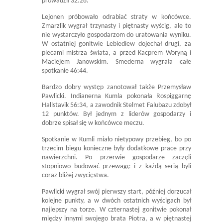
prowadził 32:28.
Lejonen próbowało odrabiać straty w końcówce.
Zmarzlik wygrał trzynasty i piętnasty wyścig, ale to
nie wystarczyło gospodarzom do uratowania wyniku.
W ostatniej gonitwie Lebiediew dojechał drugi, za
plecami mistrza świata, a przed Kacprem Woryną i
Maciejem Janowskim. Smederna wygrała całe
spotkanie 46:44.
Bardzo dobry występ zanotował także Przemysław
Pawlicki. Indianerna Kumla pokonała Rospiggarnę
Hallstavik 56:34, a zawodnik Stelmet Falubazu zdobył
12 punktów. Był jednym z liderów gospodarzy i
dobrze spisał się w końcówce meczu.
Spotkanie w Kumli miało nietypowy przebieg, bo po
trzecim biegu konieczne były dodatkowe prace przy
nawierzchni. Po przerwie gospodarze zaczęli
stopniowo budować przewagę i z każdą serią byli
coraz bliżej zwycięstwa.
Pawlicki wygrał swój pierwszy start, później dorzucał
kolejne punkty, a w dwóch ostatnich wyścigach był
najlepszy na torze. W czternastej gonitwie pokonał
między innymi swojego brata Piotra, a w piętnastej