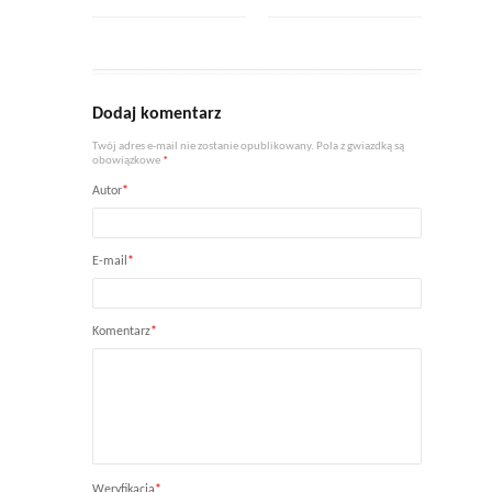
Dodaj komentarz
Twój adres e-mail nie zostanie opublikowany. Pola z gwiazdką są
obowiązkowe
*
Autor
*
E-mail
*
Komentarz
*
Weryfikacja
*