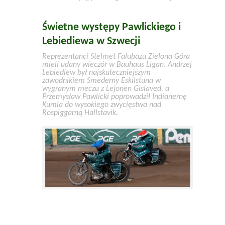
Świetne występy Pawlickiego i
Lebiediewa w Szwecji
Reprezentanci Stelmet Falubazu Zielona Góra
mieli udany wieczór w Bauhaus Ligan. Andrzej
Lebiediew był najskuteczniejszym
zawodnikiem Smederny Eskilstuna w
wygranym meczu z Lejonen Gislaved, a
Przemysław Pawlicki poprowadził Indianernę
Kumla do wysokiego zwycięstwa nad
Rospiggarną Hallstavik.