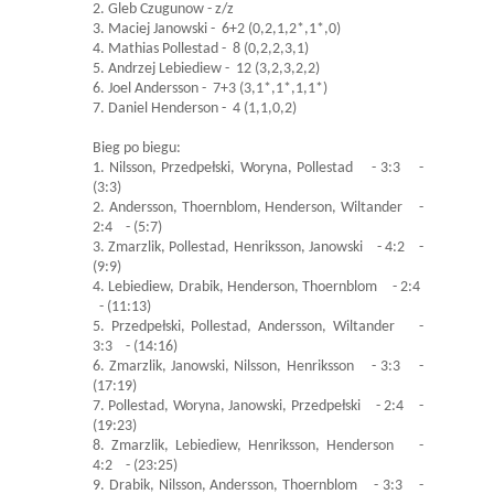
2. Gleb Czugunow - z/z
3. Maciej Janowski - 6+2 (0,2,1,2*,1*,0)
4. Mathias Pollestad - 8 (0,2,2,3,1)
5. Andrzej Lebiediew - 12 (3,2,3,2,2)
6. Joel Andersson - 7+3 (3,1*,1*,1,1*)
7. Daniel Henderson - 4 (1,1,0,2)
Bieg po biegu:
1. Nilsson, Przedpełski, Woryna, Pollestad - 3:3 -
(3:3)
2. Andersson, Thoernblom, Henderson, Wiltander -
2:4 - (5:7)
3. Zmarzlik, Pollestad, Henriksson, Janowski - 4:2 -
(9:9)
4. Lebiediew, Drabik, Henderson, Thoernblom - 2:4
- (11:13)
5. Przedpełski, Pollestad, Andersson, Wiltander -
3:3 - (14:16)
6. Zmarzlik, Janowski, Nilsson, Henriksson - 3:3 -
(17:19)
7. Pollestad, Woryna, Janowski, Przedpełski - 2:4 -
(19:23)
8. Zmarzlik, Lebiediew, Henriksson, Henderson -
4:2 - (23:25)
9. Drabik, Nilsson, Andersson, Thoernblom - 3:3 -