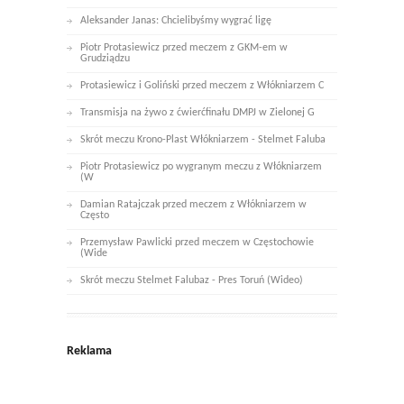
Aleksander Janas: Chcielibyśmy wygrać ligę
Piotr Protasiewicz przed meczem z GKM-em w
Grudziądzu
Protasiewicz i Goliński przed meczem z Włókniarzem C
Transmisja na żywo z ćwierćfinału DMPJ w Zielonej G
Skrót meczu Krono-Plast Włókniarzem - Stelmet Faluba
Piotr Protasiewicz po wygranym meczu z Włókniarzem
(W
Damian Ratajczak przed meczem z Włókniarzem w
Często
Przemysław Pawlicki przed meczem w Częstochowie
(Wide
Skrót meczu Stelmet Falubaz - Pres Toruń (Wideo)
Reklama