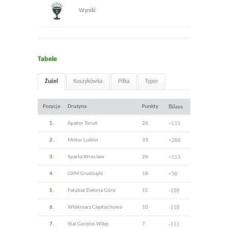
Wyniki
Tabele
Żużel
Koszykówka
Piłka
Typer
Bilans
Pozycja
Drużyna
Punkty
+111
1.
Apator Toruń
26
+260
2.
Motor Lublin
33
+115
3.
Sparta Wrocław
26
+56
4.
GKM Grudziądz
18
-108
5.
Falubaz Zielona Góra
15
-118
6.
Włókniarz Częstochowa
10
-111
7.
Stal Gorzów Wlkp.
7