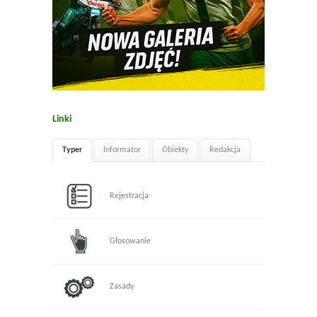
Linki
Typer
Informator
Obiekty
Redakcja
Rejestracja
Głosowanie
Zasady