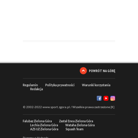
POWRÓT NA GÓRĘ
Regulamin
Polityka prywatności
Warunki korzystania
Redakcja
© 2002-2022 www.sport.zgora.pl / Wszelkie prawa zastrzeżone [K]
Falubaz Zielona Góra
Zastal Enea Zielona Góra
Lechia Zielona Góra
Wataha Zielona Góra
AZS UZ Zielona Góra
Squash Team