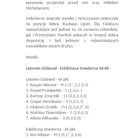
ponownie przyjechał przed nim oraz Mikklem
Michelsenem.
Indianerna wygrała wysoko i tymczasowo wskoczyła
na pozycję lidera Bauhaus Ligan. Dla Falubazu
najważniejsze jest jednak to, że zarówno Lebiediew,
jak i Przemysław Pawlicki pokazali w Szwecji dobrą
dyspozycję i byli jednymi z najważniejszych
zawodników swoich drużyn.
Wyniki:
Lejonen Gislaved - Eskilstuna Smederna 44:46
Lejonen Gislaved - 44 pkt.
1. Kacper Woryna - 9+1 (1*,2,2,3,1)
2. Paweł Przedpełski - 5 (2,3,0,-)
3. Bartosz Zmarzlik - 15 (3,3,3,3,3)
4. Casper Henriksson - 3 (1,0,1,1)
5. Maksym Drabik - 7+1 (2,3,0,2*,0)
6. Mathias Thoernblom - 5 (2,0,0,3)
7. Alfons Wiltander - 0 (0,0,0,0)
Eskilstuna Smederna - 46 pkt.
1. Kim Nilsson - 9+1 (3,1*,2,3,0)