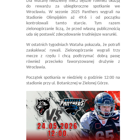
Dla Watahy niedzielny mecz będzie również okazją
do rewanżu za ubiegłoroczne spotkanie we
Wrocławiu. W sezonie 2025 Panthers wygrali na
Stadionie Olimpijskim aż 49:6 i od początku
kontrolowali tamto starcie. Tym razem
zielonogórzanie liczą, że przed własną publicznością
uda się postawić zdecydowanie trudniejsze warunki.
W ostatnich tygodniach Wataha pokazała, że potrafi
zaskakiwać rywali. Zielonogórzanie wygrali trzy
mecze z rzędu i chcą podtrzymać dobrą passę
również przeciwko faworyzowanej drużynie z
Wrocławia.
Początek spotkania w niedzielę o godzinie 12:00 na
stadionie przy ul. Botanicznej w Zielonej Górze.