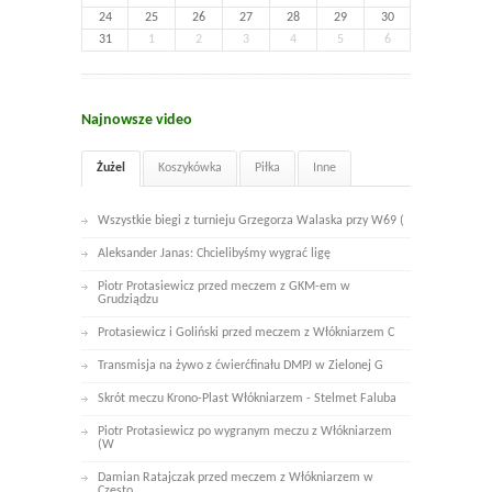
24
25
26
27
28
29
30
31
1
2
3
4
5
6
Najnowsze video
Żużel
Koszykówka
Piłka
Inne
Wszystkie biegi z turnieju Grzegorza Walaska przy W69 (
Aleksander Janas: Chcielibyśmy wygrać ligę
Piotr Protasiewicz przed meczem z GKM-em w
Grudziądzu
Protasiewicz i Goliński przed meczem z Włókniarzem C
Transmisja na żywo z ćwierćfinału DMPJ w Zielonej G
Skrót meczu Krono-Plast Włókniarzem - Stelmet Faluba
Piotr Protasiewicz po wygranym meczu z Włókniarzem
(W
Damian Ratajczak przed meczem z Włókniarzem w
Często