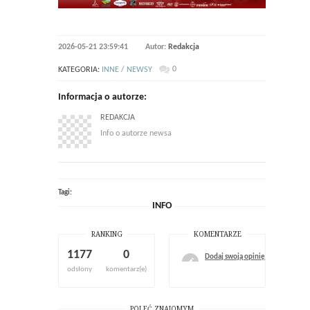
2026-05-21 23:59:41
Autor:
Redakcja
0
KATEGORIA:
INNE / NEWSY
Informacja o autorze:
REDAKCJA
Info o autorze newsa
Tagi:
INFO
RANKING
KOMENTARZE
1177
0
Dodaj swoją opinię
odsłony
komentarz(e)
POLEĆ ZNAJOMYM