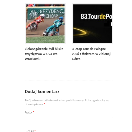
Zielonogórzanie byli blisko
3. etap Tour de Pologne
zwycięstwa w U24 we
2026 z finiszem w Zielonej
Wrocławiu
Górze
Dodaj komentarz
Twój adres e-mail nie zostanie opublikowany. Pola z gwiazdką są
obowiązkowe
*
Autor
*
E-mail
*