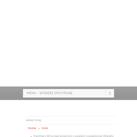
MENU - WYBIERZ DYSCYPLINĘ
Jesteś tutaj:
home
inne
Panthers Wrocław kolejnym rywalem rozpędzonej Watahy