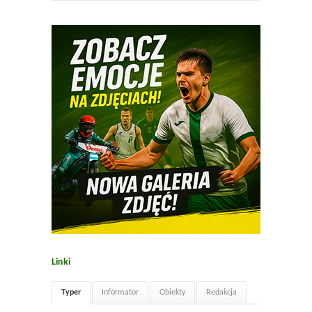
Linki
Typer
Informator
Obiekty
Redakcja