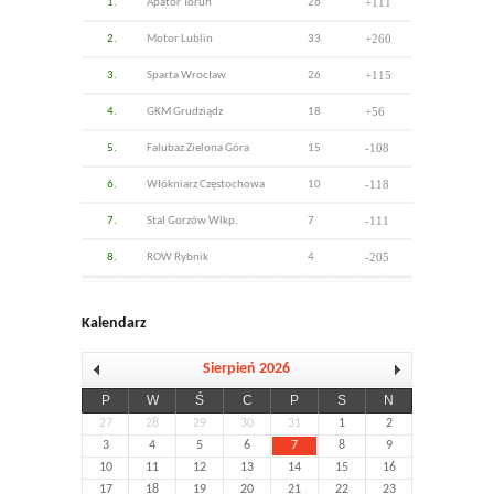
+111
1.
Apator Toruń
26
+260
2.
Motor Lublin
33
+115
3.
Sparta Wrocław
26
+56
4.
GKM Grudziądz
18
-108
5.
Falubaz Zielona Góra
15
-118
6.
Włókniarz Częstochowa
10
-111
7.
Stal Gorzów Wlkp.
7
-205
8.
ROW Rybnik
4
Kalendarz
Sierpień 2026
P
W
Ś
C
P
S
N
27
28
29
30
31
1
2
3
4
5
6
7
8
9
10
11
12
13
14
15
16
17
18
19
20
21
22
23