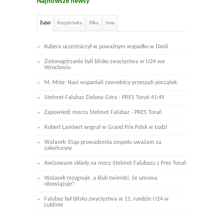
Najnowsze newsy
Żużel
Koszykówka
Piłka
Inne
Kubera uczestniczył w poważnym wypadku w Danii
Zielonogórzanie byli blisko zwycięstwa w U24 we
Wrocławiu
M. Mróz: Nasi wspaniali zawodnicy przespali początek
Stelmet Falubaz Zielona Góra - PRES Toruń 41:49
Zapowiedź meczu Stelmet Falubaz - PRES Toruń
Robert Lambert wygrał w Grand Prix Polsk w Łodzi
Walasek: Etap prowadzenia zespołu uważam za
zakończony
Awizowane składy na mecz Stelmet Falubazu z Pres Toruń
Walasek rezygnuje, a klub twierdzi, że umowa
obowiązuje!
Falubaz był blisko zwycięstwa w 11. rundzie U24 w
Lublinie