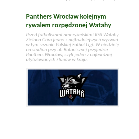
Panthers Wrocław kolejnym
rywalem rozpędzonej Watahy
Przed futbolistami amerykańskimi KFA Watahy
Zielona Góra jedno z najtrudniejszych wyzwań
w tym sezonie Polskiej Futbol Ligi. W niedzielę
na stadion przy ul. Botanicznej przyjedzie
Panthers Wrocław, czyli jeden z najbardziej
utytułowanych klubów w kraju.