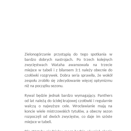
Zielonogórzanie przystąpią do tego spotkania w
bardzo dobrych nastrojach. Po trzech kolejnych
zwycięstwach Wataha awansowała na trzecie
miejsce w tabeli i z bilansem 3:1 należy obecnie do
czołówki rozgrywek. Dobra seria sprawiła, że wokół
zespołu zrobiło się zdecydowanie więcej optymizmu
niż na początku sezonu.
Rywal będzie jednak bardzo wymagający. Panthers
od lat należą do ścisłej krajowej czołówki i regularnie
walczą o najwyższe cele. Wrocławianie mają na
koncie wiele mistrzowskich tytułów, a obecny sezon
rozpoczęli od dwóch zwycięstw, co daje im szóste
miejsce w tabeli.