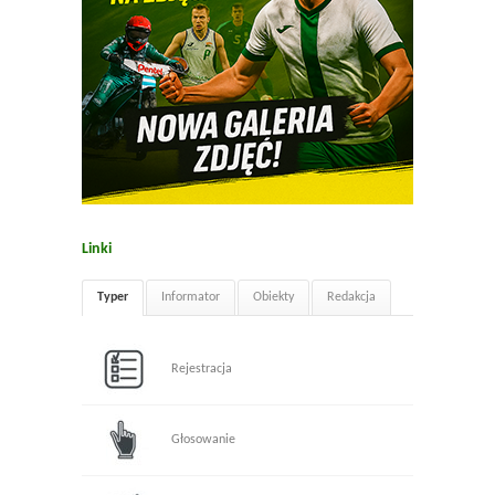
Linki
Typer
Informator
Obiekty
Redakcja
Rejestracja
Głosowanie