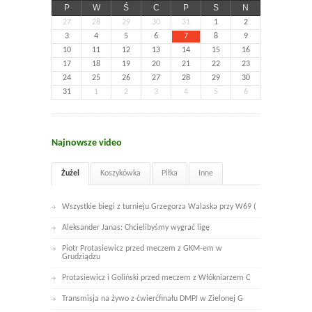
P
W
Ś
C
P
S
N
27
28
29
30
31
1
2
3
4
5
6
7
8
9
10
11
12
13
14
15
16
17
18
19
20
21
22
23
24
25
26
27
28
29
30
31
1
2
3
4
5
6
Najnowsze video
Żużel
Koszykówka
Piłka
Inne
Wszystkie biegi z turnieju Grzegorza Walaska przy W69 (
Aleksander Janas: Chcielibyśmy wygrać ligę
Piotr Protasiewicz przed meczem z GKM-em w
Grudziądzu
Protasiewicz i Goliński przed meczem z Włókniarzem C
Transmisja na żywo z ćwierćfinału DMPJ w Zielonej G