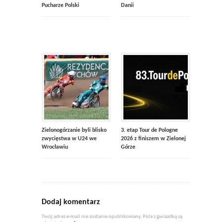
Pucharze Polski
Danii
Zielonogórzanie byli blisko
3. etap Tour de Pologne
zwycięstwa w U24 we
2026 z finiszem w Zielonej
Wrocławiu
Górze
Dodaj komentarz
Twój adres e-mail nie zostanie opublikowany. Pola z gwiazdką są