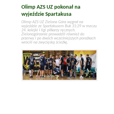
Olimp AZS UZ pokonał na
wyjeździe Spartakusa
Olimp AZS UZ Zielona Góra wygrał na
wyjeździe ze Spartakusem Buk 31:29 w meczu
24. kolejki I ligi piłkarzy ręcznych.
Zielonogórzanie prowadzili również do
przerwy i po dwóch wcześniejszych porażkach
wrócili na zwycięską ścieżkę.