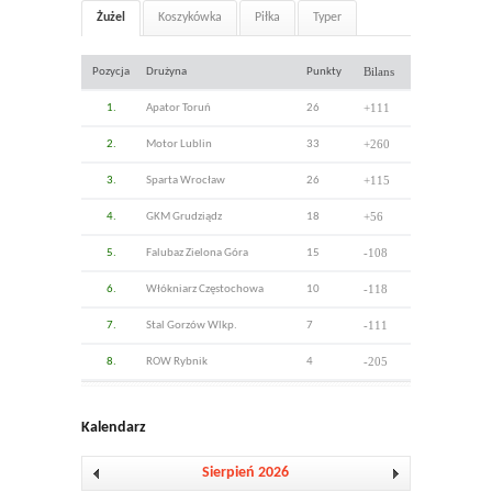
Żużel
Koszykówka
Piłka
Typer
Bilans
Pozycja
Drużyna
Punkty
+111
1.
Apator Toruń
26
+260
2.
Motor Lublin
33
+115
3.
Sparta Wrocław
26
+56
4.
GKM Grudziądz
18
-108
5.
Falubaz Zielona Góra
15
-118
6.
Włókniarz Częstochowa
10
-111
7.
Stal Gorzów Wlkp.
7
-205
8.
ROW Rybnik
4
Kalendarz
Sierpień 2026