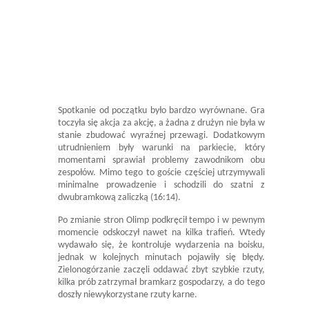
Spotkanie od początku było bardzo wyrównane. Gra
toczyła się akcja za akcję, a żadna z drużyn nie była w
stanie zbudować wyraźnej przewagi. Dodatkowym
utrudnieniem były warunki na parkiecie, który
momentami sprawiał problemy zawodnikom obu
zespołów. Mimo tego to goście częściej utrzymywali
minimalne prowadzenie i schodzili do szatni z
dwubramkową zaliczką (16:14).
Po zmianie stron Olimp podkręcił tempo i w pewnym
momencie odskoczył nawet na kilka trafień. Wtedy
wydawało się, że kontroluje wydarzenia na boisku,
jednak w kolejnych minutach pojawiły się błędy.
Zielonogórzanie zaczęli oddawać zbyt szybkie rzuty,
kilka prób zatrzymał bramkarz gospodarzy, a do tego
doszły niewykorzystane rzuty karne.