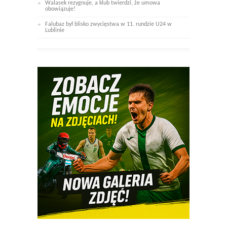
Walasek rezygnuje, a klub twierdzi, że umowa
obowiązuje!
Falubaz był blisko zwycięstwa w 11. rundzie U24 w
Lublinie