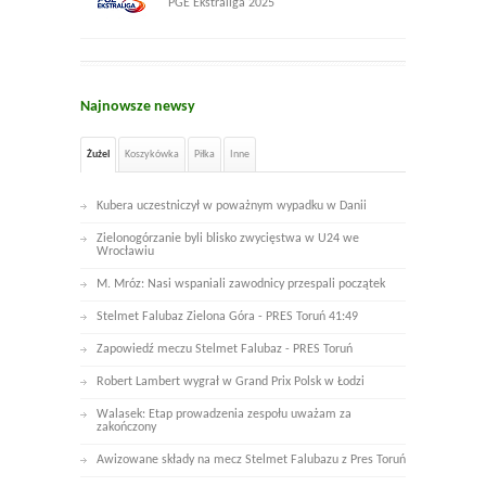
PGE Ekstraliga 2025
Najnowsze newsy
Żużel
Koszykówka
Piłka
Inne
Kubera uczestniczył w poważnym wypadku w Danii
Zielonogórzanie byli blisko zwycięstwa w U24 we
Wrocławiu
M. Mróz: Nasi wspaniali zawodnicy przespali początek
Stelmet Falubaz Zielona Góra - PRES Toruń 41:49
Zapowiedź meczu Stelmet Falubaz - PRES Toruń
Robert Lambert wygrał w Grand Prix Polsk w Łodzi
Walasek: Etap prowadzenia zespołu uważam za
zakończony
Awizowane składy na mecz Stelmet Falubazu z Pres Toruń