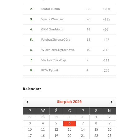
+260
2.
Motor Lublin
33
+115
3.
Sparta Wrocław
26
+56
4.
GKM Grudziądz
18
-108
5.
Falubaz Zielona Góra
15
-118
6.
Włókniarz Częstochowa
10
-111
7.
Stal Gorzów Wlkp.
7
-205
8.
ROW Rybnik
4
Kalendarz
Sierpień 2026
P
W
Ś
C
P
S
N
27
28
29
30
31
1
2
3
4
5
6
7
8
9
10
11
12
13
14
15
16
17
18
19
20
21
22
23