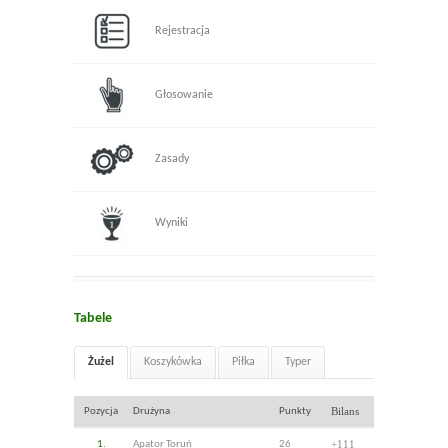
Rejestracja
Głosowanie
Zasady
Wyniki
Tabele
Żużel
Koszykówka
Piłka
Typer
Bilans
Pozycja
Drużyna
Punkty
+111
1.
Apator Toruń
26