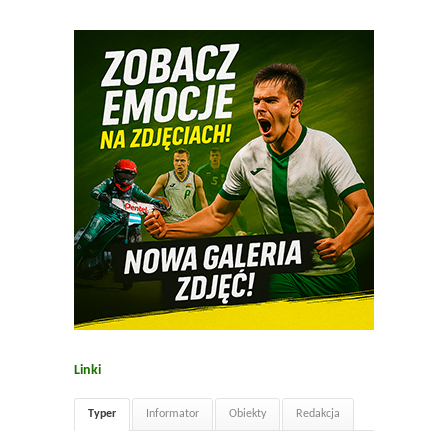
Linki
Typer
Informator
Obiekty
Redakcja