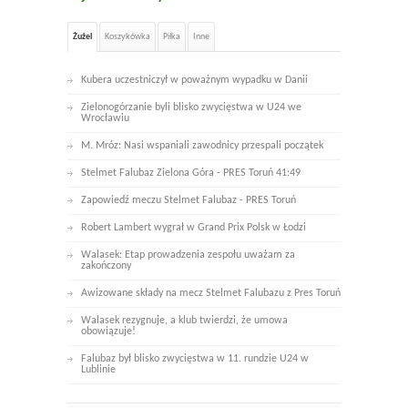
Żużel
Koszykówka
Piłka
Inne
Kubera uczestniczył w poważnym wypadku w Danii
Zielonogórzanie byli blisko zwycięstwa w U24 we
Wrocławiu
M. Mróz: Nasi wspaniali zawodnicy przespali początek
Stelmet Falubaz Zielona Góra - PRES Toruń 41:49
Zapowiedź meczu Stelmet Falubaz - PRES Toruń
Robert Lambert wygrał w Grand Prix Polsk w Łodzi
Walasek: Etap prowadzenia zespołu uważam za
zakończony
Awizowane składy na mecz Stelmet Falubazu z Pres Toruń
Walasek rezygnuje, a klub twierdzi, że umowa
obowiązuje!
Falubaz był blisko zwycięstwa w 11. rundzie U24 w
Lublinie