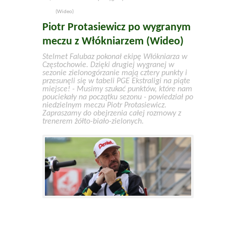
(Wideo)
Piotr Protasiewicz po wygranym
meczu z Włókniarzem (Wideo)
Stelmet Falubaz pokonał ekipę Włókniarza w
Częstochowie. Dzięki drugiej wygranej w
sezonie zielonogórzanie mają cztery punkty i
przesunęli się w tabeli PGE Ekstraligi na piąte
miejsce! - Musimy szukać punktów, które nam
pouciekały na początku sezonu - powiedział po
niedzielnym meczu Piotr Protasiewicz.
Zapraszamy do obejrzenia całej rozmowy z
trenerem żółto-biało-zielonych.