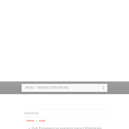
MENU - WYBIERZ DYSCYPLINĘ
Jesteś tutaj:
home
zuzel
Piotr Protasiewicz po wygranym meczu z Włókniarzem