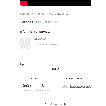
2025-05-26 12:37:10
Autor:
Redakcja
0
KATEGORIA:
ZUZEL / FILMY
Informacja o autorze:
REDAKCJA
Info o autorze newsa
Tagi:
INFO
RANKING
KOMENTARZE
5633
0
Dodaj swoją opinię
odsłony
komentarz(e)
POLEĆ ZNAJOMYM