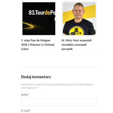
3. etap Tour de Pologne
M. Mróz: Nasi wspaniali
2026 z finiszem w Zielonej
zawodnicy przespali
Górze
początek
Dodaj komentarz
Twój adres e-mail nie zostanie opublikowany. Pola z gwiazdką są
obowiązkowe
*
Autor
*
E-mail
*