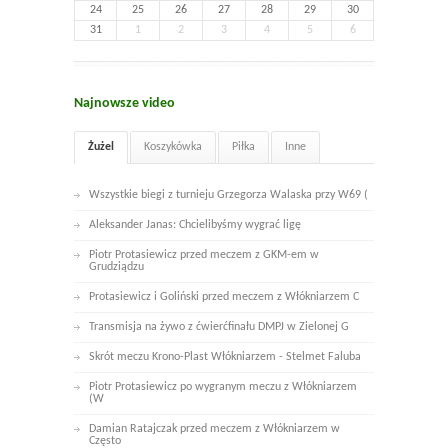
24
25
26
27
28
29
30
31
1
2
3
4
5
6
Najnowsze video
Żużel
Koszykówka
Piłka
Inne
Wszystkie biegi z turnieju Grzegorza Walaska przy W69 (
Aleksander Janas: Chcielibyśmy wygrać ligę
Piotr Protasiewicz przed meczem z GKM-em w
Grudziądzu
Protasiewicz i Goliński przed meczem z Włókniarzem C
Transmisja na żywo z ćwierćfinału DMPJ w Zielonej G
Skrót meczu Krono-Plast Włókniarzem - Stelmet Faluba
Piotr Protasiewicz po wygranym meczu z Włókniarzem
(W
Damian Ratajczak przed meczem z Włókniarzem w
Często