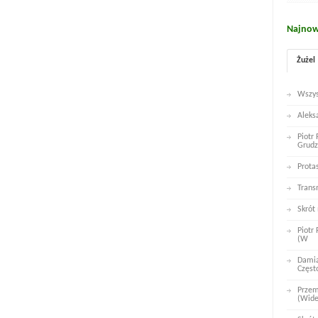
Najnow
Żużel
Wszys
Aleks
Piotr
Grudz
Prota
Trans
Skrót
Piotr
(W
Damia
Częst
Przem
(Wid