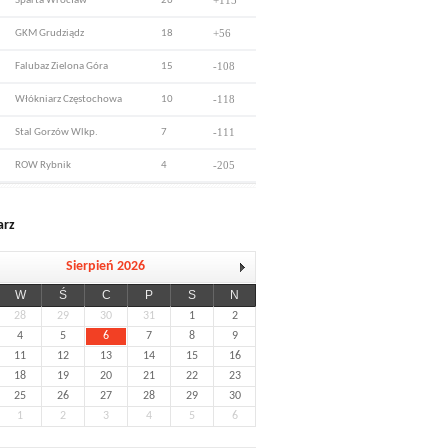
+115
Sparta Wrocław
26
+56
GKM Grudziądz
18
-108
Falubaz Zielona Góra
15
-118
Włókniarz Częstochowa
10
-111
Stal Gorzów Wlkp.
7
-205
ROW Rybnik
4
arz
Sierpień 2026
W
Ś
C
P
S
N
28
29
30
31
1
2
4
5
6
7
8
9
11
12
13
14
15
16
18
19
20
21
22
23
25
26
27
28
29
30
1
2
3
4
5
6