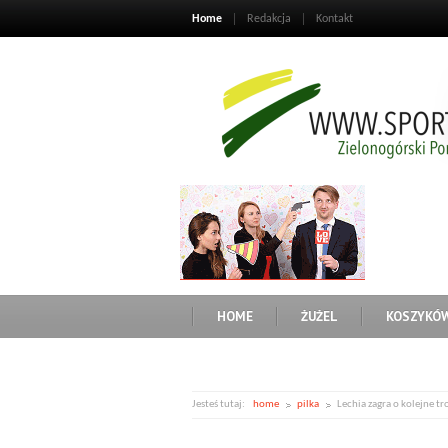
Home
Redakcja
Kontakt
HOME
ŻUŻEL
KOSZYKÓ
Jesteś tutaj:
home
pilka
Lechia zagra o kolejne 