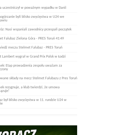
a uczestniczył w poważnym wypadku w Danii
nogórzanie byli blisko zwycięstwa w U24 we
ławiu
óz: Nasi wspaniali zawodnicy przespali początek
et Falubaz Zielona Góra - PRES Toruń 41:49
iedź meczu Stelmet Falubaz - PRES Toruń
t Lambert wygrał w Grand Prix Polsk w Łodzi
ek: Etap prowadzenia zespołu uważam za
czony
wane składy na mecz Stelmet Falubazu z Pres Toruń
ek rezygnuje, a klub twierdzi, że umowa
ązuje!
az był blisko zwycięstwa w 11. rundzie U24 w
ie