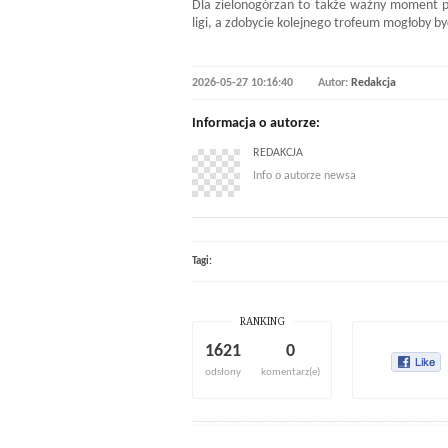
Dla zielonogórzan to także ważny moment p
ligi, a zdobycie kolejnego trofeum mogłoby
2026-05-27 10:16:40
Autor:
Redakcja
Informacja o autorze:
REDAKCJA
Info o autorze newsa
Tagi:
RANKING
1621
0
odsłony
komentarz(e)