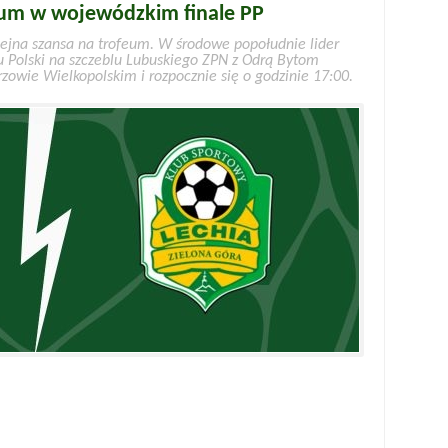
feum w wojewódzkim finale PP
olejna szansa na trofeum. W środowe popołudnie lider
aru Polski na szczeblu Lubuskiego ZPN z Odrą Bytom
zowie Wielkopolskim i rozpocznie się o godzinie 17:00.