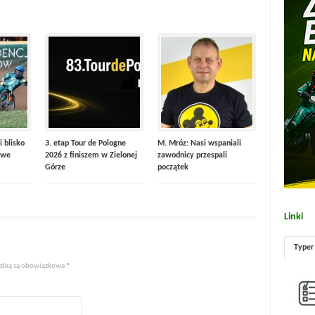
i blisko
3. etap Tour de Pologne
M. Mróz: Nasi wspaniali
 we
2026 z finiszem w Zielonej
zawodnicy przespali
Górze
początek
Linki
Typer
iazdką są obowiązkowe
*