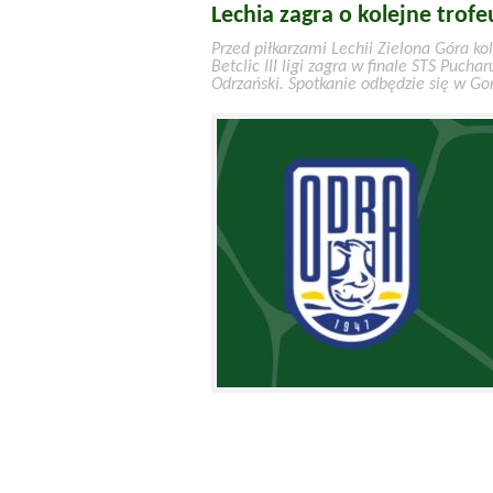
Lechia zagra o kolejne tro
Przed piłkarzami Lechii Zielona Góra k
Betclic III ligi zagra w finale STS Puch
Odrzański. Spotkanie odbędzie się w Gor