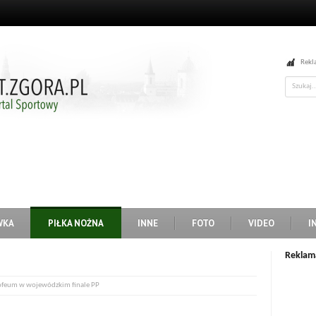
Rekl
WKA
PIŁKA NOŻNA
INNE
FOTO
VIDEO
I
Reklam
trofeum w wojewódzkim finale PP