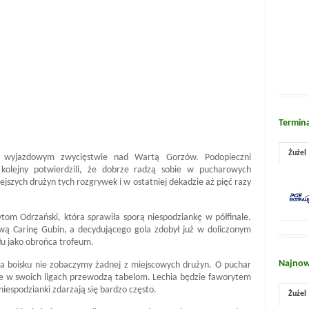
Termin
Żużel
po wyjazdowym zwycięstwie nad Wartą Gorzów. Podopieczni
kolejny potwierdzili, że dobrze radzą sobie w pucharowych
ejszych drużyn tych rozgrywek i w ostatniej dekadzie aż pięć razy
tom Odrzański, która sprawiła sporą niespodziankę w półfinale.
gową Carinę Gubin, a decydującego gola zdobył już w doliczonym
ału jako obrońca trofeum.
Najnow
na boisku nie zobaczymy żadnej z miejscowych drużyn. O puchar
óre w swoich ligach przewodzą tabelom. Lechia będzie faworytem
niespodzianki zdarzają się bardzo często.
Żużel