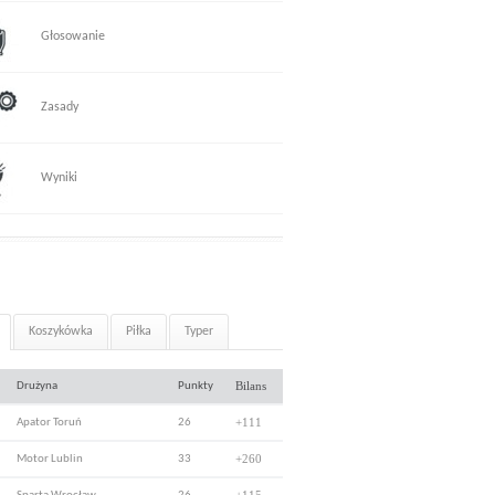
Głosowanie
Zasady
Wyniki
Koszykówka
Piłka
Typer
Bilans
Drużyna
Punkty
+111
Apator Toruń
26
+260
Motor Lublin
33