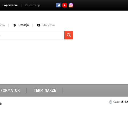
Logowanie
Rejestracja
ama
Dotacja
Statystyki
NFORMATOR
TERMINARZE
Czas:
15:42
a