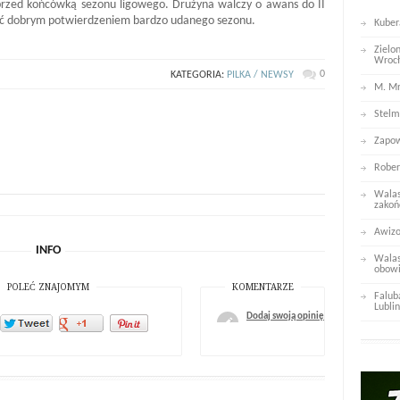
rzed końcówką sezonu ligowego. Drużyna walczy o awans do II
 być dobrym potwierdzeniem bardzo udanego sezonu.
Kuber
Zielo
Wroc
0
KATEGORIA:
PILKA / NEWSY
M. Mr
Stelm
Zapow
Rober
Walas
zakoń
Awizo
INFO
Walas
obowi
POLEĆ ZNAJOMYM
KOMENTARZE
Falub
Lublin
Dodaj swoją opinię