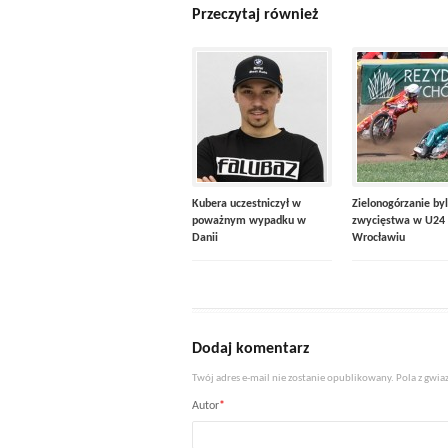
Przeczytaj również
Kubera uczestniczył w
Zielonogórzanie byl
poważnym wypadku w
zwycięstwa w U24
Danii
Wrocławiu
Dodaj komentarz
Twój adres e-mail nie zostanie opublikowany. Pola z gw
Autor
*