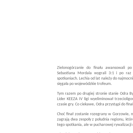
Zielonogórzanie do finału awansowali 
Sebastiana Mordala wygrali 3:1 i po raz 
spotkaniach. Lechia od lat należy do najmocni
sięgała po wojewódzkie trofeum.
Tym razem po drugiej stronie stanie Odra By
Lider KEEZA IV ligi wyeliminował trzecioli
czasie gry. Co ciekawe, Odra przystąpi do fin
Choć finał zostanie rozegrany w Gorzowie, 
zagrają dwa zespoły z południa regionu, kt
tego spotkania, ale w pucharowej rywalizacji 