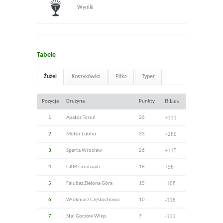
Wyniki
Tabele
Żużel
Koszykówka
Piłka
Typer
Bilans
Pozycja
Drużyna
Punkty
+111
1.
Apator Toruń
26
+260
2.
Motor Lublin
33
+115
3.
Sparta Wrocław
26
+56
4.
GKM Grudziądz
18
-108
5.
Falubaz Zielona Góra
15
-118
6.
Włókniarz Częstochowa
10
-111
7.
Stal Gorzów Wlkp.
7