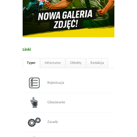
Linki
Typer
Informator
Obiekty
Redakcja
Rejestracja
Głosowanie
Zasady