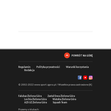
POWRÓT NA GÓRĘ
Regulamin
Polityka prywatności
Warunki korzystania
Redakcja
© 2002-2022 www.sport.zgora.pl / Wszelkie prawa zastrzeżone [K]
Falubaz Zielona Góra
Zastal Enea Zielona Góra
Lechia Zielona Góra
Wataha Zielona Góra
AZS UZ Zielona Góra
Squash Team
Piszemy o klubach: