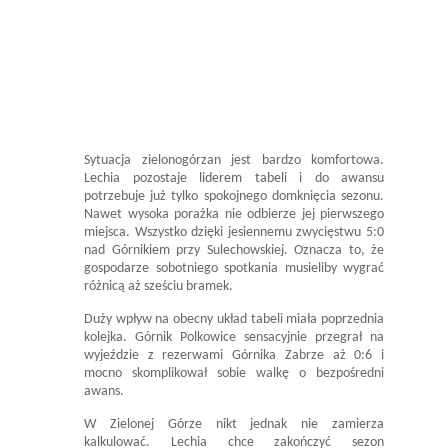
Sytuacja zielonogórzan jest bardzo komfortowa.
Lechia pozostaje liderem tabeli i do awansu
potrzebuje już tylko spokojnego domknięcia sezonu.
Nawet wysoka porażka nie odbierze jej pierwszego
miejsca. Wszystko dzięki jesiennemu zwycięstwu 5:0
nad Górnikiem przy Sulechowskiej. Oznacza to, że
gospodarze sobotniego spotkania musieliby wygrać
różnicą aż sześciu bramek.
Duży wpływ na obecny układ tabeli miała poprzednia
kolejka. Górnik Polkowice sensacyjnie przegrał na
wyjeździe z rezerwami Górnika Zabrze aż 0:6 i
mocno skomplikował sobie walkę o bezpośredni
awans.
W Zielonej Górze nikt jednak nie zamierza
kalkulować. Lechia chce zakończyć sezon