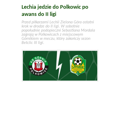
Lechia jedzie do Polkowic po
awans do II ligi
Przed piłkarzami Lechii Zielona Góra ostatni
krok w drodze do II ligi. W sobotnie
popołudnie podopieczni Sebastiana Mordala
zagrają w Polkowicach z miejscowym
Górnikiem w meczu, który zakończy sezon
Betclic III ligi.