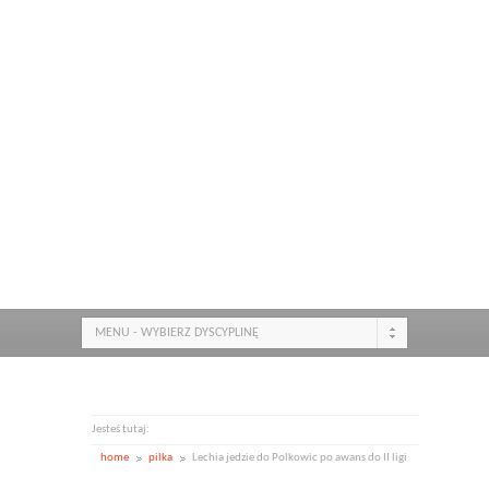
MENU - WYBIERZ DYSCYPLINĘ
Jesteś tutaj:
home
pilka
Lechia jedzie do Polkowic po awans do II ligi