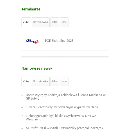
Terminarze
Żużel
Koszykówka
Piłka
Inne
PGE Ekstraliga 2025
Najnowsze newsy
Żużel
Koszykówka
Piłka
Inne
Dobre występy Andrzeja Lebiediewa i Leona Madsena w
GP Łotwy
Kubera uczestniczył w poważnym wypadku w Danii
Zielonogórzanie byli blisko zwycięstwa w U24 we
Wrocławiu
M. Mróz: Nasi wspaniali zawodnicy przespali początek