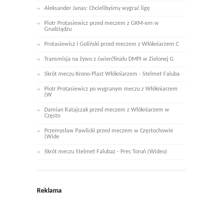
Aleksander Janas: Chcielibyśmy wygrać ligę
Piotr Protasiewicz przed meczem z GKM-em w
Grudziądzu
Protasiewicz i Goliński przed meczem z Włókniarzem C
Transmisja na żywo z ćwierćfinału DMPJ w Zielonej G
Skrót meczu Krono-Plast Włókniarzem - Stelmet Faluba
Piotr Protasiewicz po wygranym meczu z Włókniarzem
(W
Damian Ratajczak przed meczem z Włókniarzem w
Często
Przemysław Pawlicki przed meczem w Częstochowie
(Wide
Skrót meczu Stelmet Falubaz - Pres Toruń (Wideo)
Reklama