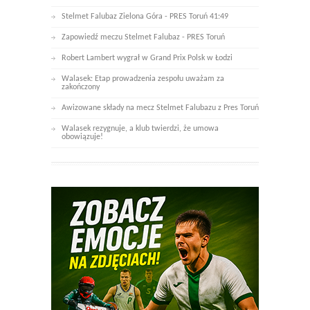
Stelmet Falubaz Zielona Góra - PRES Toruń 41:49
Zapowiedź meczu Stelmet Falubaz - PRES Toruń
Robert Lambert wygrał w Grand Prix Polsk w Łodzi
Walasek: Etap prowadzenia zespołu uważam za
zakończony
Awizowane składy na mecz Stelmet Falubazu z Pres Toruń
Walasek rezygnuje, a klub twierdzi, że umowa
obowiązuje!