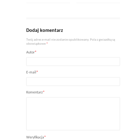
Dodaj komentarz
Twój adres e-mail nie zostanie opublikowany. Pola z gwiazdką są
obowiązkowe
*
Autor
*
E-mail
*
Komentarz
*
Weryfikacja
*