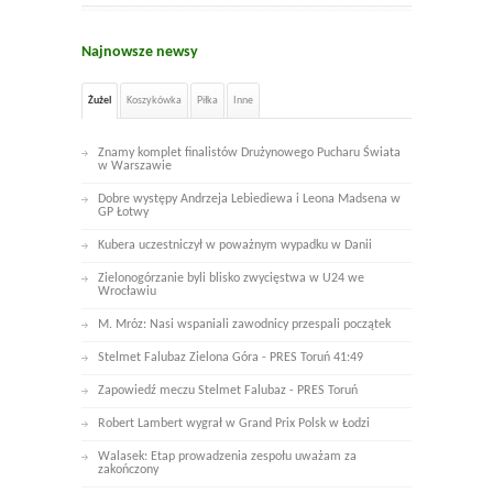
Najnowsze newsy
Żużel
Koszykówka
Piłka
Inne
Znamy komplet finalistów Drużynowego Pucharu Świata
w Warszawie
Dobre występy Andrzeja Lebiediewa i Leona Madsena w
GP Łotwy
Kubera uczestniczył w poważnym wypadku w Danii
Zielonogórzanie byli blisko zwycięstwa w U24 we
Wrocławiu
M. Mróz: Nasi wspaniali zawodnicy przespali początek
Stelmet Falubaz Zielona Góra - PRES Toruń 41:49
Zapowiedź meczu Stelmet Falubaz - PRES Toruń
Robert Lambert wygrał w Grand Prix Polsk w Łodzi
Walasek: Etap prowadzenia zespołu uważam za
zakończony