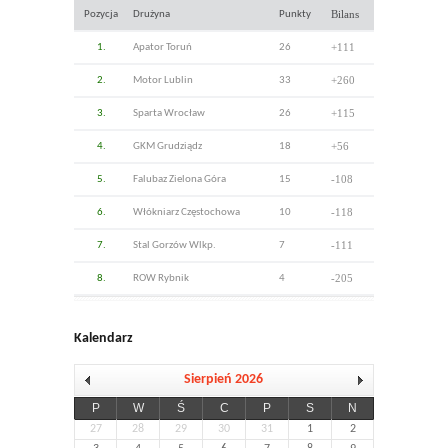
Bilans
Pozycja
Drużyna
Punkty
+111
1.
Apator Toruń
26
+260
2.
Motor Lublin
33
+115
3.
Sparta Wrocław
26
+56
4.
GKM Grudziądz
18
-108
5.
Falubaz Zielona Góra
15
-118
6.
Włókniarz Częstochowa
10
-111
7.
Stal Gorzów Wlkp.
7
-205
8.
ROW Rybnik
4
Kalendarz
Sierpień 2026
P
W
Ś
C
P
S
N
27
28
29
30
31
1
2