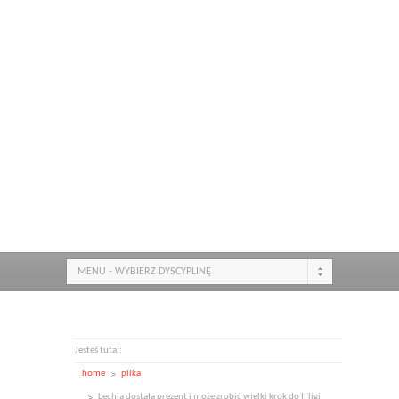
MENU - WYBIERZ DYSCYPLINĘ
Jesteś tutaj:
home
pilka
Lechia dostała prezent i może zrobić wielki krok do II ligi