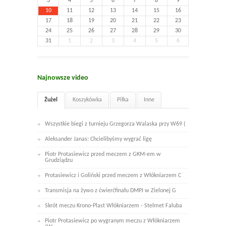
3
4
5
6
7
8
9
10
11
12
13
14
15
16
17
18
19
20
21
22
23
24
25
26
27
28
29
30
31
1
2
3
4
5
6
Najnowsze video
Żużel
Koszykówka
Piłka
Inne
Wszystkie biegi z turnieju Grzegorza Walaska przy W69 (
Aleksander Janas: Chcielibyśmy wygrać ligę
Piotr Protasiewicz przed meczem z GKM-em w
Grudziądzu
Protasiewicz i Goliński przed meczem z Włókniarzem C
Transmisja na żywo z ćwierćfinału DMPJ w Zielonej G
Skrót meczu Krono-Plast Włókniarzem - Stelmet Faluba
Piotr Protasiewicz po wygranym meczu z Włókniarzem