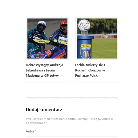
Dobre występy Andrzeja
Lechia zmierzy się z
Lebiediewa i Leona
Ruchem Chorzów w
Madsena w GP Łotwy
Pucharze Polski
Dodaj komentarz
Twój adres e-mail nie zostanie opublikowany. Pola z gwiazdką są
obowiązkowe
*
Autor
*