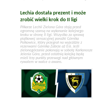
Lechia dostała prezent i może
zrobić wielki krok do II ligi
Piłkarze Lechii Zielona Góra stoją przed
ogromną szansą na wykonanie kolejnego
kroku w stronę II ligi. Wszystko za sprawą
piątkowej sensacyjnej porażki Górnika
Polkowice, który przegrał na wyjeździe z
rezerwami Górnika Zabrze aż 0:6. Jeśli
zielonogórzanie pokonają w sobotę Karkonosze
Jelenia Góra, przed ostatnią kolejką będą
mieli trzy punkty przewagi nad głównym
rywalem w walce o awans.