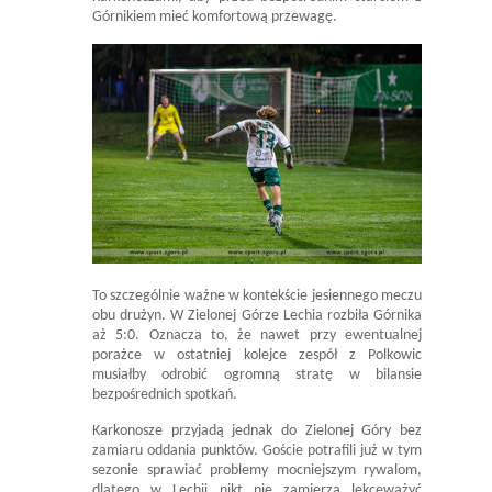
Górnikiem mieć komfortową przewagę.
To szczególnie ważne w kontekście jesiennego meczu
obu drużyn. W Zielonej Górze Lechia rozbiła Górnika
aż 5:0. Oznacza to, że nawet przy ewentualnej
porażce w ostatniej kolejce zespół z Polkowic
musiałby odrobić ogromną stratę w bilansie
bezpośrednich spotkań.
Karkonosze przyjadą jednak do Zielonej Góry bez
zamiaru oddania punktów. Goście potrafili już w tym
sezonie sprawiać problemy mocniejszym rywalom,
dlatego w Lechii nikt nie zamierza lekceważyć