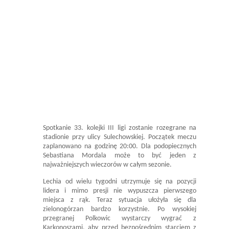
Spotkanie 33. kolejki III ligi zostanie rozegrane na
stadionie przy ulicy Sulechowskiej. Początek meczu
zaplanowano na godzinę 20:00. Dla podopiecznych
Sebastiana Mordala może to być jeden z
najważniejszych wieczorów w całym sezonie.
Lechia od wielu tygodni utrzymuje się na pozycji
lidera i mimo presji nie wypuszcza pierwszego
miejsca z rąk. Teraz sytuacja ułożyła się dla
zielonogórzan bardzo korzystnie. Po wysokiej
przegranej Polkowic wystarczy wygrać z
Karkonoszami, aby przed bezpośrednim starciem z