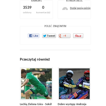
RANKING
KOMENTARZE
3539
0
Dodaj swoją opinię
odsłony
komentarz(e)
POLEĆ ZNAJOMYM
Przeczytaj również
Lechią Zielona Góra - Sokół
Dobre występy Andrzeja