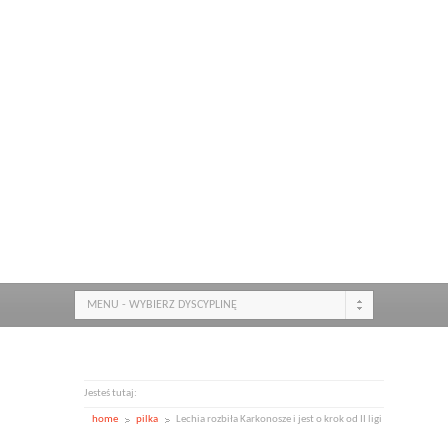
MENU - WYBIERZ DYSCYPLINĘ
Jesteś tutaj:
home
pilka
Lechia rozbiła Karkonosze i jest o krok od II ligi