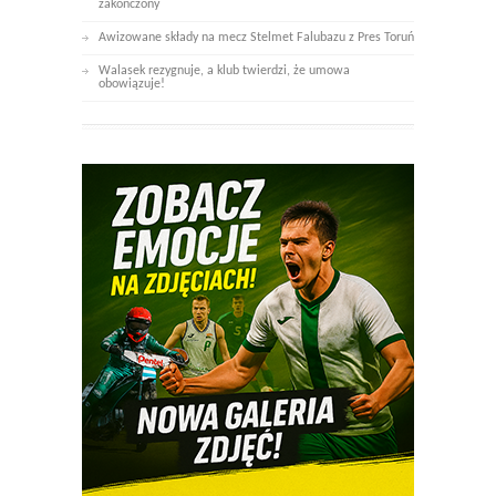
zakończony
Awizowane składy na mecz Stelmet Falubazu z Pres Toruń
Walasek rezygnuje, a klub twierdzi, że umowa
obowiązuje!