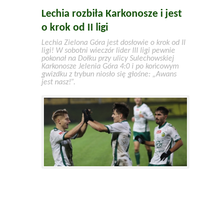
Lechia rozbiła Karkonosze i jest
o krok od II ligi
Lechia Zielona Góra jest dosłowie o krok od II
ligi! W sobotni wieczór lider III ligi pewnie
pokonał na Dołku przy ulicy Sulechowskiej
Karkonosze Jelenia Góra 4:0 i po końcowym
gwizdku z trybun niosło się głośne: „Awans
jest nasz!”.