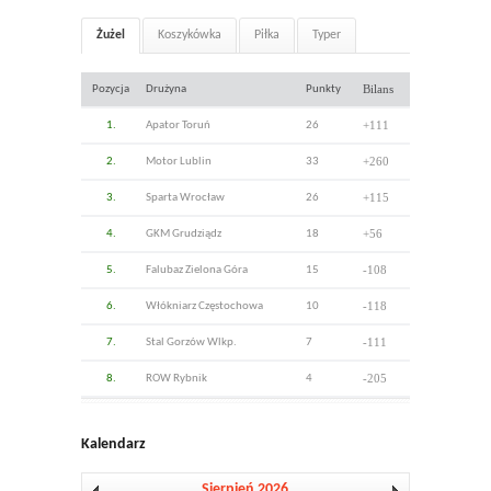
Żużel
Koszykówka
Piłka
Typer
Bilans
Pozycja
Drużyna
Punkty
+111
1.
Apator Toruń
26
+260
2.
Motor Lublin
33
+115
3.
Sparta Wrocław
26
+56
4.
GKM Grudziądz
18
-108
5.
Falubaz Zielona Góra
15
-118
6.
Włókniarz Częstochowa
10
-111
7.
Stal Gorzów Wlkp.
7
-205
8.
ROW Rybnik
4
Kalendarz
Sierpień 2026