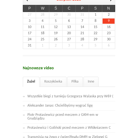
P
W
Ś
C
P
S
N
27
28
29
30
31
1
2
3
4
5
6
7
8
9
10
11
12
13
14
15
16
17
18
19
20
21
22
23
24
25
26
27
28
29
30
31
1
2
3
4
5
6
Najnowsze video
Żużel
Koszykówka
Piłka
Inne
Wszystkie biegi z turnieju Grzegorza Walaska przy W69 (
Aleksander Janas: Chcielibyśmy wygrać ligę
Piotr Protasiewicz przed meczem z GKM-em w
Grudziądzu
Protasiewicz i Goliński przed meczem z Włókniarzem C
Transmisja na żywo z ćwierćfinału DMPJ w Zielonej G