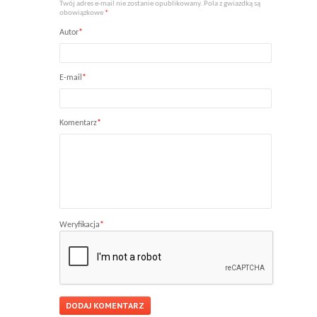
Twój adres e-mail nie zostanie opublikowany. Pola z gwiazdką są
obowiązkowe
*
Autor
*
E-mail
*
Komentarz
*
Weryfikacja
*