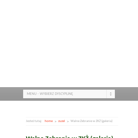
MENU - WYBIERZ DYSCYPLINĘ
Jesteś tutaj:
home
zuzel
Walne Zebranie w ZKŻ (galeria)