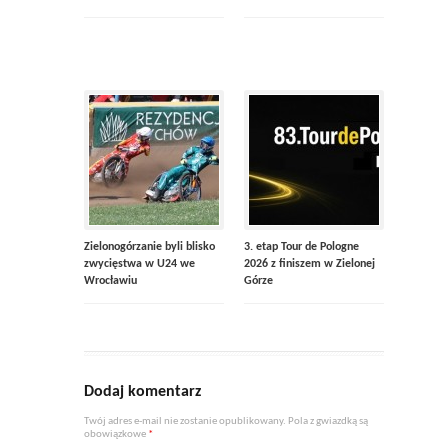
Zielonogórzanie byli blisko
3. etap Tour de Pologne
zwycięstwa w U24 we
2026 z finiszem w Zielonej
Wrocławiu
Górze
Dodaj komentarz
Twój adres e-mail nie zostanie opublikowany. Pola z gwiazdką są
obowiązkowe
*