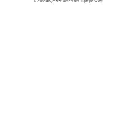
Nie dodano jeszcze komentarza. Bądź pierwszy!