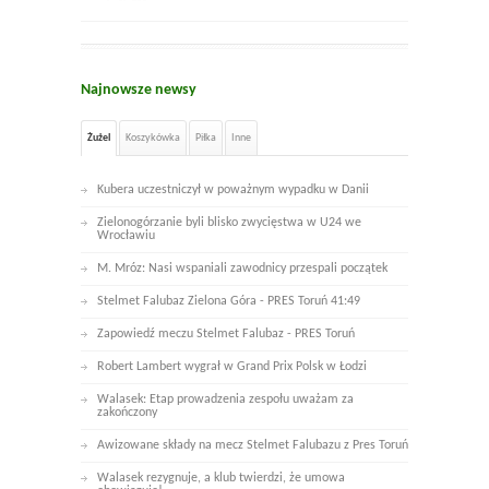
Najnowsze newsy
Żużel
Koszykówka
Piłka
Inne
Kubera uczestniczył w poważnym wypadku w Danii
Zielonogórzanie byli blisko zwycięstwa w U24 we
Wrocławiu
M. Mróz: Nasi wspaniali zawodnicy przespali początek
Stelmet Falubaz Zielona Góra - PRES Toruń 41:49
Zapowiedź meczu Stelmet Falubaz - PRES Toruń
Robert Lambert wygrał w Grand Prix Polsk w Łodzi
Walasek: Etap prowadzenia zespołu uważam za
zakończony
Awizowane składy na mecz Stelmet Falubazu z Pres Toruń
Walasek rezygnuje, a klub twierdzi, że umowa