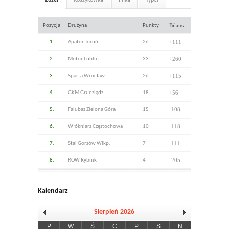
Bilans
Pozycja
Drużyna
Punkty
+111
1.
Apator Toruń
26
+260
2.
Motor Lublin
33
+115
3.
Sparta Wrocław
26
+56
4.
GKM Grudziądz
18
-108
5.
Falubaz Zielona Góra
15
-118
6.
Włókniarz Częstochowa
10
-111
7.
Stal Gorzów Wlkp.
7
-205
8.
ROW Rybnik
4
Kalendarz
Sierpień 2026
P
W
Ś
C
P
S
N