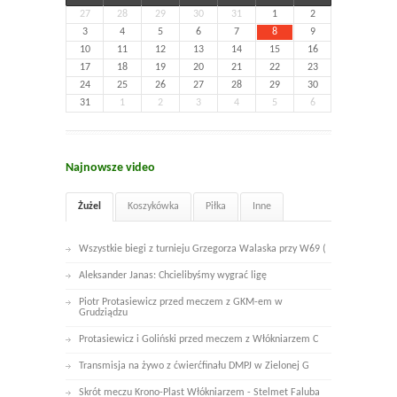
27
28
29
30
31
1
2
3
4
5
6
7
8
9
10
11
12
13
14
15
16
17
18
19
20
21
22
23
24
25
26
27
28
29
30
31
1
2
3
4
5
6
Najnowsze video
Żużel
Koszykówka
Piłka
Inne
Wszystkie biegi z turnieju Grzegorza Walaska przy W69 (
Aleksander Janas: Chcielibyśmy wygrać ligę
Piotr Protasiewicz przed meczem z GKM-em w
Grudziądzu
Protasiewicz i Goliński przed meczem z Włókniarzem C
Transmisja na żywo z ćwierćfinału DMPJ w Zielonej G
Skrót meczu Krono-Plast Włókniarzem - Stelmet Faluba