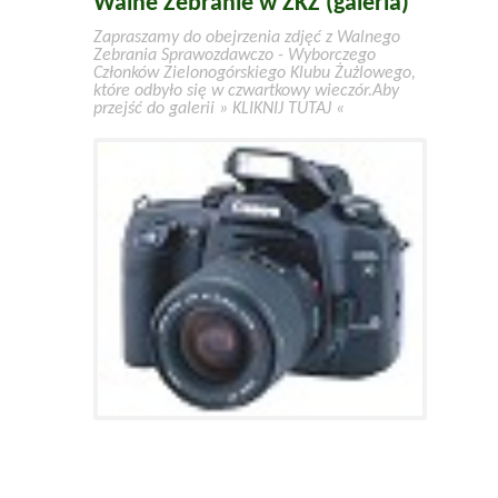
Walne Zebranie w ZKŻ (galeria)
Zapraszamy do obejrzenia zdjęć z Walnego
Zebrania Sprawozdawczo - Wyborczego
Członków Zielonogórskiego Klubu Żużlowego,
które odbyło się w czwartkowy wieczór.Aby
przejść do galerii » KLIKNIJ TUTAJ «