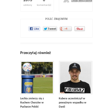
2893
0
Dodaj swoją opinię
odsłony
komentarz(e)
POLEĆ ZNAJOMYM
Przeczytaj również
Lechia zmierzy się z
Kubera uczestniczył w
Ruchem Chorzów w
poważnym wypadku w
Pucharze Polski
Danii