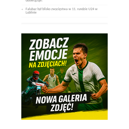
obowiązuje!
Falubaz był blisko zwycięstwa w 11. rundzie U24 w
Lublinie