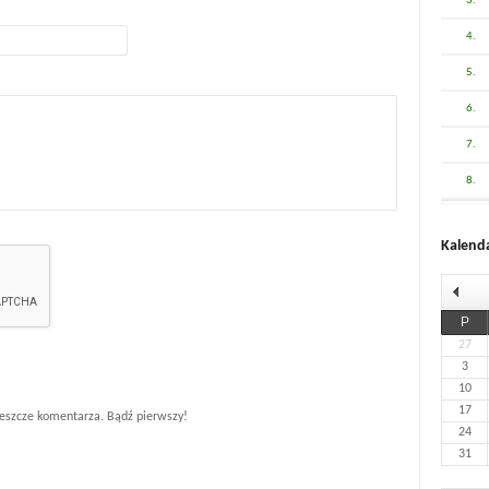
3.
4.
5.
6.
7.
8.
Kalend
P
27
3
10
17
eszcze komentarza. Bądź pierwszy!
24
31