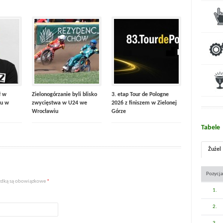
ł w
Zielonogórzanie byli blisko
3. etap Tour de Pologne
u w
zwycięstwa w U24 we
2026 z finiszem w Zielonej
Wrocławiu
Górze
Tabele
Żużel
Pozycja
iazdką są obowiązkowe
*
1.
2.