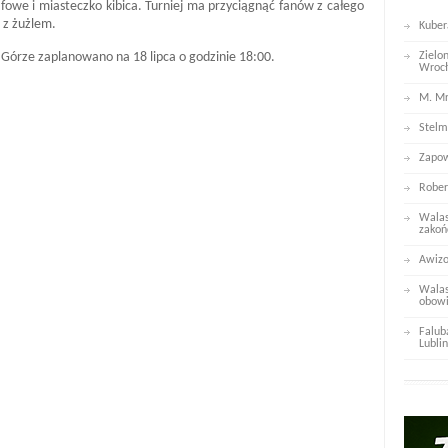
fowe i miasteczko kibica. Turniej ma przyciągnąć fanów z całego
 z żużlem.
Kuber
 Górze zaplanowano na 18 lipca o godzinie 18:00.
Zielo
Wroc
M. Mr
Stelm
Zapow
Rober
Walas
zakoń
Awizo
Walas
obowi
Falub
Lublin