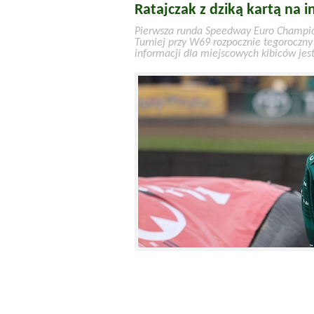
Ratajczak z dziką kartą na 
Pierwsza runda Speedway Euro Champion
Turniej przy W69 rozpocznie tegoroczny 
informacji dla miejscowych kibiców jes