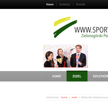
Home
Redakcja
Kontakt
HOME
ŻUŻEL
KOSZYKÓ
Jesteś tutaj:
home
zuzel
Ratajczak z dziką kartą n