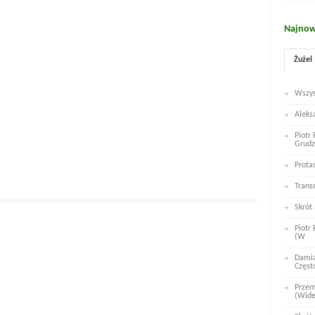
Najnow
Żużel
Wszys
Aleks
Piotr
Grudz
Prota
Trans
Skrót
Piotr
(W
Damia
Częst
Przem
(Wid