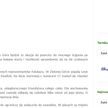
Termin
Żużel
a Góra będzie to okazja do powrotu do mocnego ścigania po
na kolejne starty i możliwość sprawdzenia się na tle czołowych
h innych reprezentantów Falubazu. W Zielonej Górze pojadą Leon
awlicki. Na liście startowej z numerem 17 znalazł się również
a, ubiegłorocznego triumfatora całego cyklu. Dla wychowanka
Najnow
eważ zawody odbędą się zaledwie kilka minut od jego domu. O
yspozycja dnia.
Żużel
nie ograniczy się wyłącznie do zawodów. W planach są między