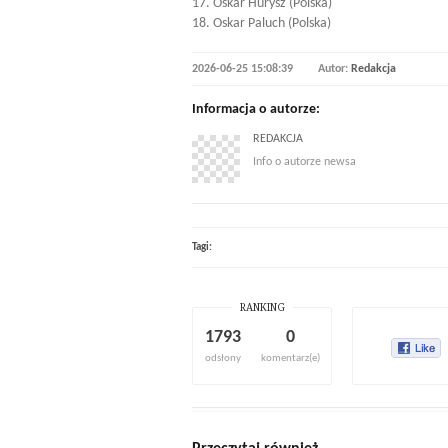
17. Oskar Hurysz (Polska)
18. Oskar Paluch (Polska)
2026-06-25 15:08:39
Autor:
Redakcja
Informacja o autorze:
REDAKCJA
Info o autorze newsa
Tagi:
RANKING
1793
0
odsłony
komentarz(e)