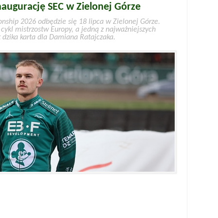
inaugurację SEC w Zielonej Górze
ship 2026 odbędzie się 18 lipca w Zielonej Górze.
cykl mistrzostw Europy, a jedną z najważniejszych
t dzika karta dla Damiana Ratajczaka.