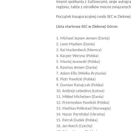
innymi spotkania z żużlowcami, sesje autogra
regionu, także z ośrodków mocno związanych
Początek inauguracyjnej rundy SEC w Zielonej
Lista startowa SEC w Zielonej Górze:
1. Michael Jepsen Jensen (Dania)
2. Leon Madsen (Dania)
3. Kai Huckenbeck (Niemcy)
4. Kacper Woryna (Polska)
5. Maciej Janowski (Polska)
6. Rasmus Jensen (Dania)
7. Adam Ellis (Wielka Brytania)
8. Piotr Pawlicki (Polska)
9. Damian Ratajczak (Polska)
10. Andzejs Lebedevs (Łotwa)
11. Mikkel Michelsen (Dania)
12. Przemysław Pawlicki (Polska)
13. Mathias Pollestad (Norwegia)
14. Nazar Parnitskyi (Ukraina)
15. Patryk Dudek (Polska)
16. Jan Kvech (Czechy)