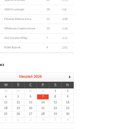
+115
Sparta Wrocław
26
+56
GKM Grudziądz
18
-108
Falubaz Zielona Góra
15
-118
Włókniarz Częstochowa
10
-111
Stal Gorzów Wlkp.
7
-205
ROW Rybnik
4
arz
Sierpień 2026
W
Ś
C
P
S
N
28
29
30
31
1
2
4
5
6
7
8
9
11
12
13
14
15
16
18
19
20
21
22
23
25
26
27
28
29
30
1
2
3
4
5
6