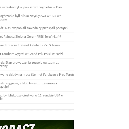
a uczestniczył w poważnym wypadku w Danii
nogórzanie byli blisko zwycięstwa w U24 we
ławiu
óz: Nasi wspaniali zawodnicy przespali początek
et Falubaz Zielona Góra - PRES Toruń 41:49
iedź meczu Stelmet Falubaz - PRES Toruń
t Lambert wygrał w Grand Prix Polsk w Łodzi
ek: Etap prowadzenia zespołu uważam za
czony
wane składy na mecz Stelmet Falubazu z Pres Toruń
ek rezygnuje, a klub twierdzi, że umowa
ązuje!
az był blisko zwycięstwa w 11. rundzie U24 w
ie