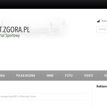
Rekl
WKA
PIŁKA NOŻNA
INNE
FOTO
VIDEO
I
Reklam
a inaugurację SEC w Zielonej Górze