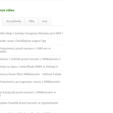
sze video
Koszykówka
Piłka
Inne
tkie biegi z turnieju Grzegorza Walaska przy W69 (
ander Janas: Chcielibyśmy wygrać ligę
 Protasiewicz przed meczem z GKM-em w
iądzu
siewicz i Goliński przed meczem z Włókniarzem C
misja na żywo z ćwierćfinału DMPJ w Zielonej G
 meczu Krono-Plast Włókniarzem - Stelmet Faluba
 Protasiewicz po wygranym meczu z Włókniarzem
n Ratajczak przed meczem z Włókniarzem w
o
ysław Pawlicki przed meczem w Częstochowie
e