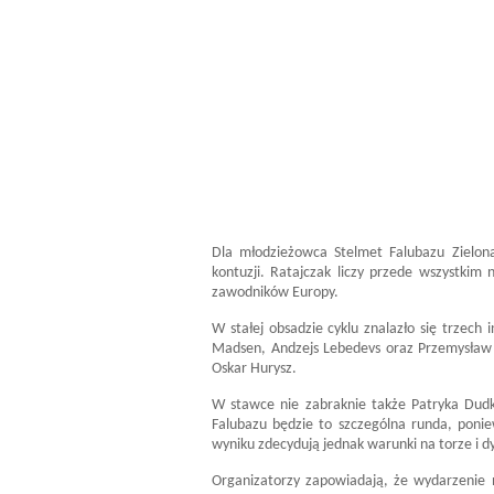
Dla młodzieżowca Stelmet Falubazu Zielon
kontuzji. Ratajczak liczy przede wszystkim 
zawodników Europy.
W stałej obsadzie cyklu znalazło się trzec
Madsen, Andzejs Lebedevs oraz Przemysław P
Oskar Hurysz.
W stawce nie zabraknie także Patryka Dudk
Falubazu będzie to szczególna runda, poni
wyniku zdecydują jednak warunki na torze i d
Organizatorzy zapowiadają, że wydarzenie 