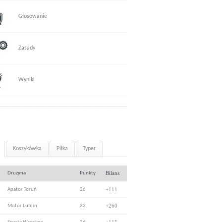
Głosowanie
Zasady
Wyniki
Koszykówka
Piłka
Typer
Bilans
Drużyna
Punkty
+111
Apator Toruń
26
+260
Motor Lublin
33