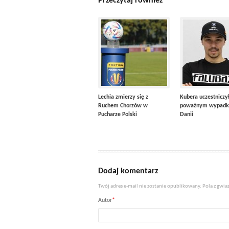
Przeczytaj również
Lechia zmierzy się z
Kubera uczestniczy
Ruchem Chorzów w
poważnym wypadk
Pucharze Polski
Danii
Dodaj komentarz
Twój adres e-mail nie zostanie opublikowany. Pola z gw
Autor
*