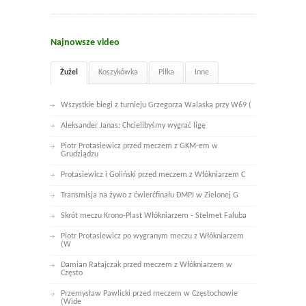
Najnowsze video
Żużel
Koszykówka
Piłka
Inne
Wszystkie biegi z turnieju Grzegorza Walaska przy W69 (
Aleksander Janas: Chcielibyśmy wygrać ligę
Piotr Protasiewicz przed meczem z GKM-em w
Grudziądzu
Protasiewicz i Goliński przed meczem z Włókniarzem C
Transmisja na żywo z ćwierćfinału DMPJ w Zielonej G
Skrót meczu Krono-Plast Włókniarzem - Stelmet Faluba
Piotr Protasiewicz po wygranym meczu z Włókniarzem
(W
Damian Ratajczak przed meczem z Włókniarzem w
Często
Przemysław Pawlicki przed meczem w Częstochowie
(Wide