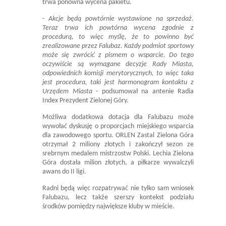
trwa ponowna wycena pakietu.
- Akcje będą powtórnie wystawione na sprzedaż.
Teraz trwa ich powtórna wycena zgodnie z
procedurą, to więc myślę, że to powinno być
zrealizowane przez Falubaz. Każdy podmiot sportowy
może się zwrócić z pismem o wsparcie. Do tego
oczywiście są wymagane decyzje Rady Miasta,
odpowiednich komisji merytorycznych, to więc taka
jest procedura, taki jest harmonogram kontaktu z
Urzędem Miasta
- podsumował na antenie Radia
Index Prezydent Zielonej Góry.
Możliwa dodatkowa dotacja dla Falubazu może
wywołać dyskusję o proporcjach miejskiego wsparcia
dla zawodowego sportu. ORLEN Zastal Zielona Góra
otrzymał 2 miliony złotych i zakończył sezon ze
srebrnym medalem mistrzostw Polski. Lechia Zielona
Góra dostała milion złotych, a piłkarze wywalczyli
awans do II ligi.
Radni będą więc rozpatrywać nie tylko sam wniosek
Falubazu, lecz także szerszy kontekst podziału
środków pomiędzy największe kluby w mieście.