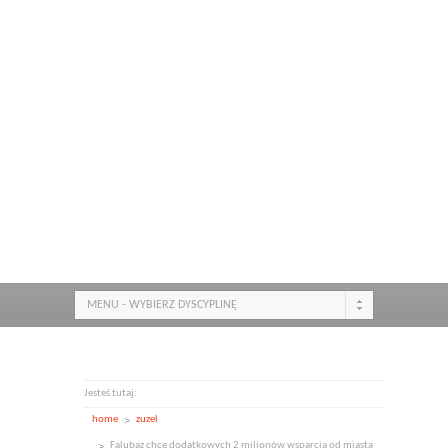
MENU - WYBIERZ DYSCYPLINĘ
Jesteś tutaj:
home
zuzel
Falubaz chcę dodatkowych 2 milionów wsparcia od miasta