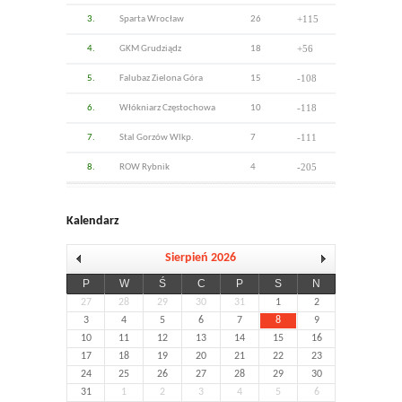
+115
3.
Sparta Wrocław
26
+56
4.
GKM Grudziądz
18
-108
5.
Falubaz Zielona Góra
15
-118
6.
Włókniarz Częstochowa
10
-111
7.
Stal Gorzów Wlkp.
7
-205
8.
ROW Rybnik
4
Kalendarz
Sierpień 2026
P
W
Ś
C
P
S
N
27
28
29
30
31
1
2
3
4
5
6
7
8
9
10
11
12
13
14
15
16
17
18
19
20
21
22
23
24
25
26
27
28
29
30
31
1
2
3
4
5
6