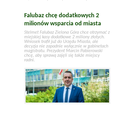
Falubaz chcę dodatkowych 2
milionów wsparcia od miasta
Stelmet Falubaz Zielona Góra chce otrzymać z
miejskiej kasy dodatkowe 2 miliony złotych.
Wniosek trafił już do Urzędu Miasta, ale
decyzja nie zapadnie wyłącznie w gabinetach
magistratu. Prezydent Marcin Pabierowski
chcę, aby sprawą zajęli się także miejscy
radni.