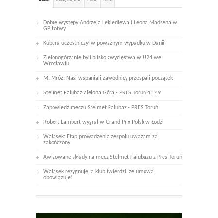
Dobre występy Andrzeja Lebiediewa i Leona Madsena w
GP Łotwy
Kubera uczestniczył w poważnym wypadku w Danii
Zielonogórzanie byli blisko zwycięstwa w U24 we
Wrocławiu
M. Mróz: Nasi wspaniali zawodnicy przespali początek
Stelmet Falubaz Zielona Góra - PRES Toruń 41:49
Zapowiedź meczu Stelmet Falubaz - PRES Toruń
Robert Lambert wygrał w Grand Prix Polsk w Łodzi
Walasek: Etap prowadzenia zespołu uważam za
zakończony
Awizowane składy na mecz Stelmet Falubazu z Pres Toruń
Walasek rezygnuje, a klub twierdzi, że umowa
obowiązuje!