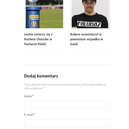
Lechia zmierzy się z
Kubera uczestniczył w
Ruchem Chorzów w
poważnym wypadku w
Pucharze Polski
Danii
Dodaj komentarz
Twój adres e-mail nie zostanie opublikowany. Pola z gwiazdką są
obowiązkowe
*
Autor
*
E-mail
*