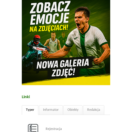
Linki
Typer
Informator
Obiekty
Redakcja
Rejestracja