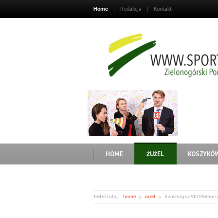
Home
Redakcja
Kontakt
HOME
ŻUŻEL
KOSZYKÓ
Jesteś tutaj:
home
zuzel
Transmisja z VIII Memor