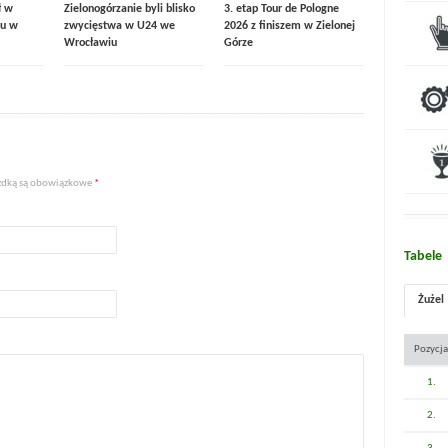
ł w
Zielonogórzanie byli blisko
3. etap Tour de Pologne
u w
zwycięstwa w U24 we
2026 z finiszem w Zielonej
Wrocławiu
Górze
iazdką są obowiązkowe
*
Tabele
Żużel
Pozycja
1.
2.