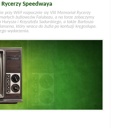
u Rycerzy Speedwaya
nie przy W69 rozpocznie się VIII Memoriał Rycerzy
marłych żużlowców Falubazu, a na torze zobaczymy
Hurysza i Krzysztofa Sadurskiego, a także Bartosza
ansena, który wraca do żużla po kontuzji kręgosłupa.
tego wydarzenia.