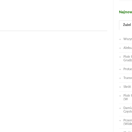
Najnow
Żużel
Wszys
Aleks
Piotr
Grudz
Prota
Trans
Skrót
Piotr
(W
Damia
Częst
Przem
(Wid