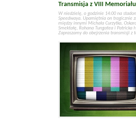
Transmisja z VIII Memoriał
W niedzielę, o godzinie 14:00 na stado
Speedwaya. Upamiętnia on tragicznie z
między innymi Michała Curzytka, Oskara 
Smektałę, Rohana Tungatea i Patricka H
Zapraszamy do obejrzenia transmisji z 