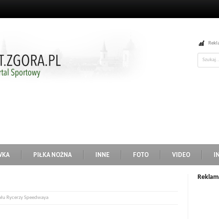
Rekl
WKA
PIŁKA NOŻNA
INNE
FOTO
VIDEO
I
Reklam
iału Rycerzy Speedwaya