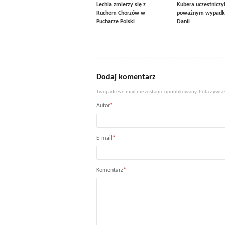
Lechia zmierzy się z
Kubera uczestniczy
Ruchem Chorzów w
poważnym wypadk
Pucharze Polski
Danii
Dodaj komentarz
Twój adres e-mail nie zostanie opublikowany. Pola z gw
Autor
*
E-mail
*
Komentarz
*