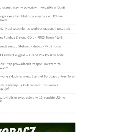
a uczestniczył w poważnym wypadku w Danii
nogórzanie byli blisko zwycięstwa w U24 we
ławiu
óz: Nasi wspaniali zawodnicy przespali początek
et Falubaz Zielona Góra - PRES Toruń 41:49
iedź meczu Stelmet Falubaz - PRES Toruń
t Lambert wygrał w Grand Prix Polsk w Łodzi
ek: Etap prowadzenia zespołu uważam za
czony
wane składy na mecz Stelmet Falubazu z Pres Toruń
ek rezygnuje, a klub twierdzi, że umowa
ązuje!
az był blisko zwycięstwa w 11. rundzie U24 w
ie