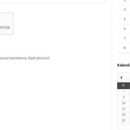
3.
4.
5.
6.
7.
8.
eszcze komentarza. Bądź pierwszy!
Kalend
P
27
3
10
17
24
31