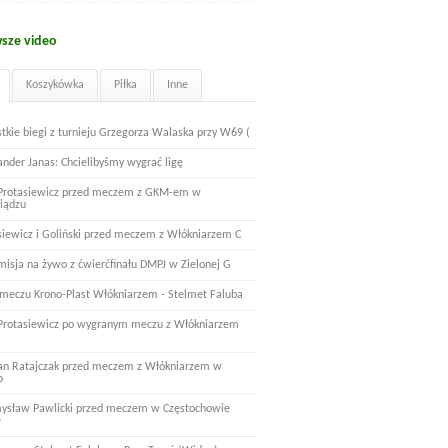
sze video
Koszykówka
Piłka
Inne
tkie biegi z turnieju Grzegorza Walaska przy W69 (
ander Janas: Chcielibyśmy wygrać ligę
 Protasiewicz przed meczem z GKM-em w
iądzu
siewicz i Goliński przed meczem z Włókniarzem C
misja na żywo z ćwierćfinału DMPJ w Zielonej G
 meczu Krono-Plast Włókniarzem - Stelmet Faluba
 Protasiewicz po wygranym meczu z Włókniarzem
n Ratajczak przed meczem z Włókniarzem w
o
ysław Pawlicki przed meczem w Częstochowie
e