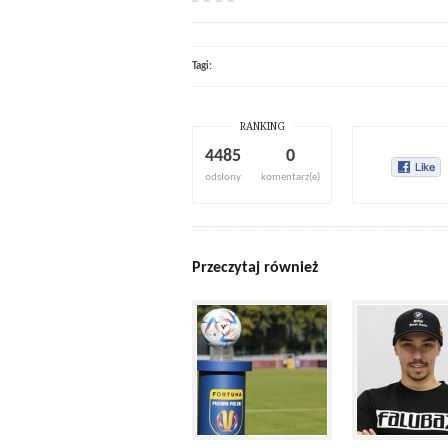
Tagi:
RANKING
4485
0
odsłony
komentarz(e)
Przeczytaj również