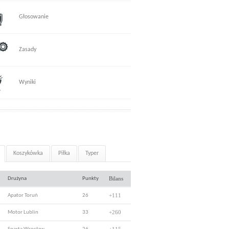
Głosowanie
Zasady
Wyniki
Koszykówka
Piłka
Typer
Bilans
Drużyna
Punkty
+111
Apator Toruń
26
+260
Motor Lublin
33