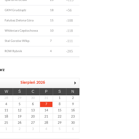
+115
Sparta Wrocław
26
+56
GKM Grudziądz
18
-108
Falubaz Zielona Góra
15
-118
Włókniarz Częstochowa
10
-111
Stal Gorzów Wlkp.
7
-205
ROW Rybnik
4
arz
Sierpień 2026
W
Ś
C
P
S
N
28
29
30
31
1
2
4
5
6
7
8
9
11
12
13
14
15
16
18
19
20
21
22
23
25
26
27
28
29
30
1
2
3
4
5
6