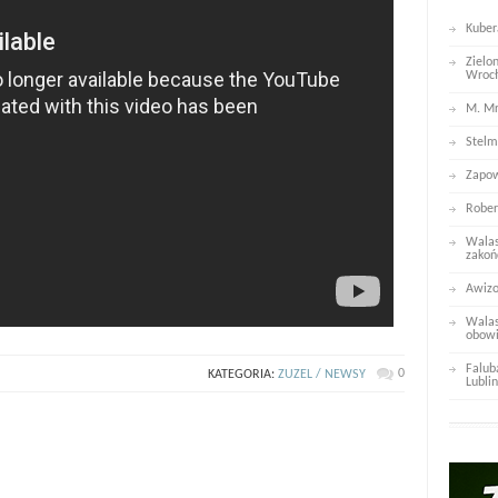
Kuber
Zielo
Wroc
M. Mr
Stelm
Zapow
Rober
Walas
zakoń
Awizo
Walas
obowi
Falub
0
KATEGORIA:
ZUZEL / NEWSY
Lublin