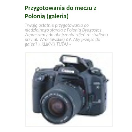
Przygotowania do meczu z
Polonią (galeria)
Trwają ostatnie przygotowania do
niedzielnego starcia z Polonią Bydgoszcz.
Zapraszamy do obejrzenia zdjęć ze stadionu
przy ul. Wrocławskiej 69. Aby przejść do
galerii » KLIKNIJ TUTAJ «