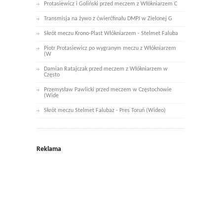
Protasiewicz i Goliński przed meczem z Włókniarzem C
Transmisja na żywo z ćwierćfinału DMPJ w Zielonej G
Skrót meczu Krono-Plast Włókniarzem - Stelmet Faluba
Piotr Protasiewicz po wygranym meczu z Włókniarzem
(W
Damian Ratajczak przed meczem z Włókniarzem w
Często
Przemysław Pawlicki przed meczem w Częstochowie
(Wide
Skrót meczu Stelmet Falubaz - Pres Toruń (Wideo)
Reklama