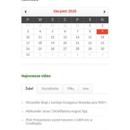
Sierpień 2026
P
W
Ś
C
P
S
N
27
28
29
30
31
1
2
3
4
5
6
7
8
9
10
11
12
13
14
15
16
17
18
19
20
21
22
23
24
25
26
27
28
29
30
31
1
2
3
4
5
6
Najnowsze video
Żużel
Koszykówka
Piłka
Inne
Wszystkie biegi z turnieju Grzegorza Walaska przy W69 (
Aleksander Janas: Chcielibyśmy wygrać ligę
Piotr Protasiewicz przed meczem z GKM-em w
Grudziądzu