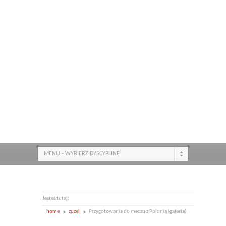
MENU - WYBIERZ DYSCYPLINĘ
Jesteś tutaj:
home
zuzel
Przygotowania do meczu z Polonią (galeria)