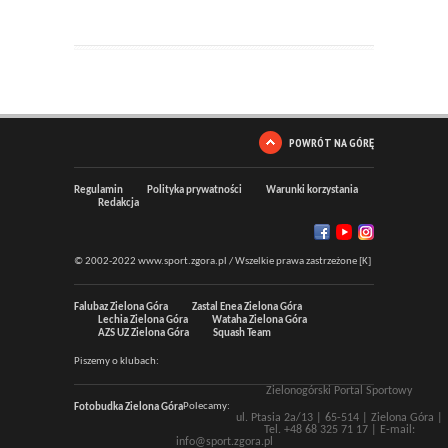
POWRÓT NA GÓRĘ
Regulamin
Polityka prywatności
Warunki korzystania
Redakcja
© 2002-2022 www.sport.zgora.pl / Wszelkie prawa zastrzeżone [K]
Falubaz Zielona Góra
Zastal Enea Zielona Góra
Lechia Zielona Góra
Wataha Zielona Góra
AZS UZ Zielona Góra
Squash Team
Piszemy o klubach:
Zielonogórski Portal Sportowy
Polecamy:
Fotobudka Zielona Góra
ul. Ptasia 2a/13 |
65-514
|
Zielona Góra
|
Tel.
+48 68 325 71 17
| E-mail:
info@sport.zgora.pl