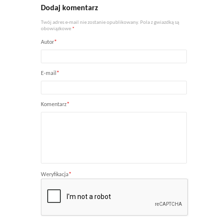
Dodaj komentarz
Twój adres e-mail nie zostanie opublikowany. Pola z gwiazdką są
obowiązkowe
*
Autor
*
E-mail
*
Komentarz
*
Weryfikacja
*