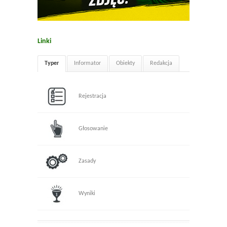
Linki
Typer
Informator
Obiekty
Redakcja
Rejestracja
Głosowanie
Zasady
Wyniki