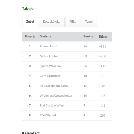
Tabele
Żużel
Koszykówka
Piłka
Typer
Bilans
Pozycja
Drużyna
Punkty
+111
1.
Apator Toruń
26
+260
2.
Motor Lublin
33
+115
3.
Sparta Wrocław
26
+56
4.
GKM Grudziądz
18
-108
5.
Falubaz Zielona Góra
15
-118
6.
Włókniarz Częstochowa
10
-111
7.
Stal Gorzów Wlkp.
7
-205
8.
ROW Rybnik
4
Kalendarz