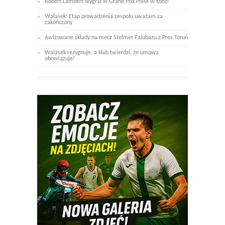
Robert Lambert wygrał w Grand Prix Polsk w Łodzi
Walasek: Etap prowadzenia zespołu uważam za
zakończony
Awizowane składy na mecz Stelmet Falubazu z Pres Toruń
Walasek rezygnuje, a klub twierdzi, że umowa
obowiązuje!