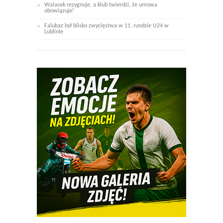
Walasek rezygnuje, a klub twierdzi, że umowa
obowiązuje!
Falubaz był blisko zwycięstwa w 11. rundzie U24 w
Lublinie