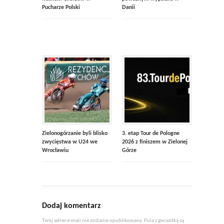
Pucharze Polski
Danii
Zielonogórzanie byli blisko
3. etap Tour de Pologne
zwycięstwa w U24 we
2026 z finiszem w Zielonej
Wrocławiu
Górze
Dodaj komentarz
Twój adres e-mail nie zostanie opublikowany. Pola z gwiazdką są