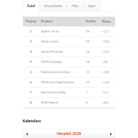
Żużel
Koszykówka
Piłka
Typer
Bilans
Pozycja
Drużyna
Punkty
+111
1.
Apator Toruń
26
+260
2.
Motor Lublin
33
+115
3.
Sparta Wrocław
26
+56
4.
GKM Grudziądz
18
-108
5.
Falubaz Zielona Góra
15
-118
6.
Włókniarz Częstochowa
10
-111
7.
Stal Gorzów Wlkp.
7
-205
8.
ROW Rybnik
4
Kalendarz
Sierpień 2026