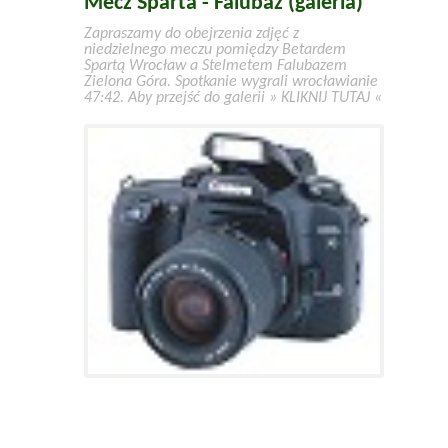
Mecz Sparta - Falubaz (galeria)
Zapraszamy do obejrzenia zdjęć z
niedzielnego meczu pomiędzy Betardem
Spartą Wrocław a Stelmetem Falubazem
Zielona Góra. Spotkanie wygrali wrocławianie
47:42. Aby przejść do galerii » KLIKNIJ TUTAJ «