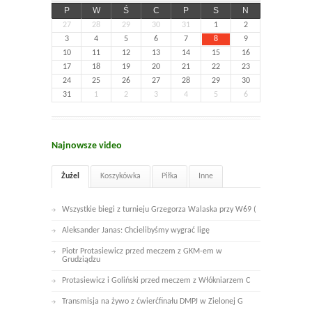
P
W
Ś
C
P
S
N
27
28
29
30
31
1
2
3
4
5
6
7
8
9
10
11
12
13
14
15
16
17
18
19
20
21
22
23
24
25
26
27
28
29
30
31
1
2
3
4
5
6
Najnowsze video
Żużel
Koszykówka
Piłka
Inne
Wszystkie biegi z turnieju Grzegorza Walaska przy W69 (
Aleksander Janas: Chcielibyśmy wygrać ligę
Piotr Protasiewicz przed meczem z GKM-em w
Grudziądzu
Protasiewicz i Goliński przed meczem z Włókniarzem C
Transmisja na żywo z ćwierćfinału DMPJ w Zielonej G