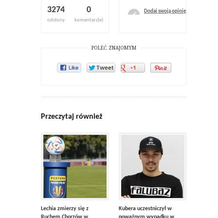
3274
0
Dodaj swoją opinię
odsłony
komentarz(e)
POLEĆ ZNAJOMYM
Przeczytaj również
Lechia zmierzy się z
Kubera uczestniczył w
Ruchem Chorzów w
poważnym wypadku w