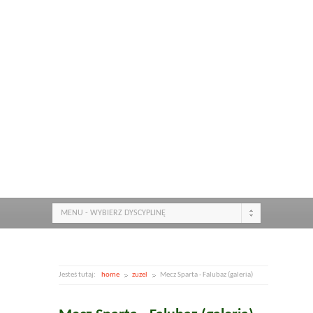
MENU - WYBIERZ DYSCYPLINĘ
Jesteś tutaj:
home
zuzel
Mecz Sparta - Falubaz (galeria)