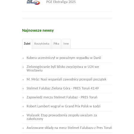
PGE Ekstraliga 2025
Najnowsze newsy
Żużel
Koszykówka
Piłka
Inne
Kubera uczestniczył w poważnym wypadku w Danii
Zielonogórzanie byli blisko zwycięstwa w U24 we
Wrocławiu
M. Mróz: Nasi wspaniali zawodnicy przespali początek
Stelmet Falubaz Zielona Góra - PRES Toruń 41:49
Zapowiedź meczu Stelmet Falubaz - PRES Toruń
Robert Lambert wygrał w Grand Prix Polsk w Łodzi
Walasek: Etap prowadzenia zespołu uważam za
zakończony
Awizowane składy na mecz Stelmet Falubazu z Pres Toruń