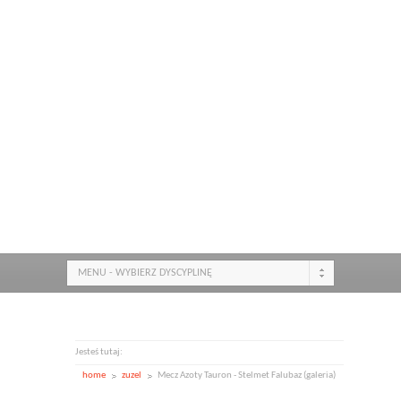
MENU - WYBIERZ DYSCYPLINĘ
Jesteś tutaj:
home
zuzel
Mecz Azoty Tauron - Stelmet Falubaz (galeria)