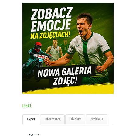
Linki
Typer
Informator
Obiekty
Redakcja