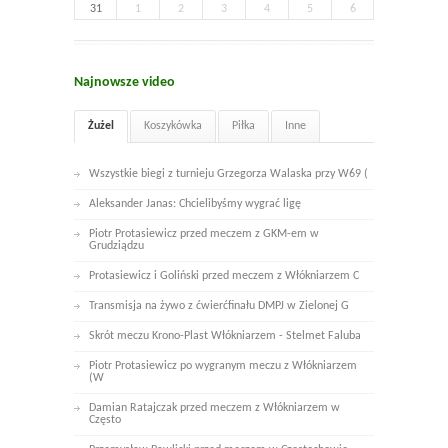
31
1
2
3
4
5
6
Najnowsze video
Żużel
Koszykówka
Piłka
Inne
Wszystkie biegi z turnieju Grzegorza Walaska przy W69 (
Aleksander Janas: Chcielibyśmy wygrać ligę
Piotr Protasiewicz przed meczem z GKM-em w
Grudziądzu
Protasiewicz i Goliński przed meczem z Włókniarzem C
Transmisja na żywo z ćwierćfinału DMPJ w Zielonej G
Skrót meczu Krono-Plast Włókniarzem - Stelmet Faluba
Piotr Protasiewicz po wygranym meczu z Włókniarzem
(W
Damian Ratajczak przed meczem z Włókniarzem w
Często