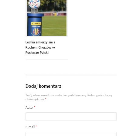
Lechia zmierzy się z
Ruchem Chorzów w
Pucharze Polski
Dodaj komentarz
Twój adres e-mail nie zostanie opublikowany. Pola z gwiazdką są
obowiązkowe
*
Autor
*
E-mail
*