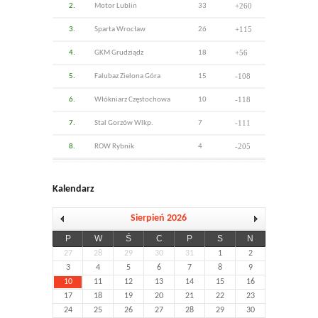
+260
2.
Motor Lublin
33
+115
3.
Sparta Wrocław
26
+56
4.
GKM Grudziądz
18
-108
5.
Falubaz Zielona Góra
15
-118
6.
Włókniarz Częstochowa
10
-111
7.
Stal Gorzów Wlkp.
7
-205
8.
ROW Rybnik
4
Kalendarz
Sierpień 2026
P
W
Ś
C
P
S
N
27
28
29
30
31
1
2
3
4
5
6
7
8
9
10
11
12
13
14
15
16
17
18
19
20
21
22
23
24
25
26
27
28
29
30