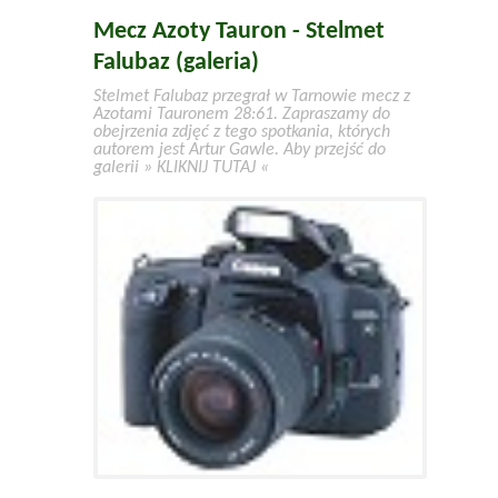
Mecz Azoty Tauron - Stelmet
Falubaz (galeria)
Stelmet Falubaz przegrał w Tarnowie mecz z
Azotami Tauronem 28:61. Zapraszamy do
obejrzenia zdjęć z tego spotkania, których
autorem jest Artur Gawle. Aby przejść do
galerii » KLIKNIJ TUTAJ «