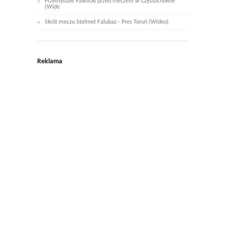
Przemysław Pawlicki przed meczem w Częstochowie
(Wide
Skrót meczu Stelmet Falubaz - Pres Toruń (Wideo)
Reklama