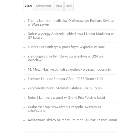
Żużel
Koszykówka
Piłka
Inne
Znamy komplet finalistów Drużynowego Pucharu Świata
w Warszawie
Dobre występy Andrzeja Lebiediewa i Leona Madsena w
GP Łotwy
Kubera uczestniczył w poważnym wypadku w Danii
Zielonogórzanie byli blisko zwycięstwa w U24 we
Wrocławiu
M. Mróz: Nasi wspaniali zawodnicy przespali początek
Stelmet Falubaz Zielona Góra - PRES Toruń 41:49
Zapowiedź meczu Stelmet Falubaz - PRES Toruń
Robert Lambert wygrał w Grand Prix Polsk w Łodzi
Walasek: Etap prowadzenia zespołu uważam za
zakończony
Awizowane składy na mecz Stelmet Falubazu z Pres Toruń