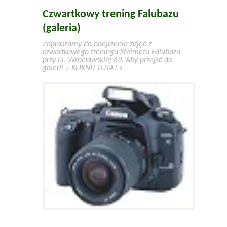
Czwartkowy trening Falubazu
(galeria)
Zapraszamy do obejrzenia zdjęć z
czwartkowego treningu Stelmetu Falubazu
przy ul. Wrocławskiej 69. Aby przejść do
galerii » KLIKNIJ TUTAJ «