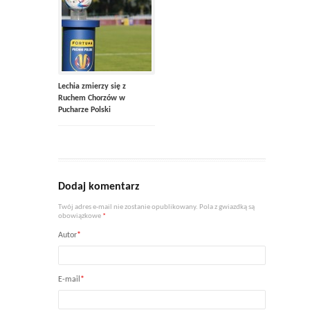
Lechia zmierzy się z
Ruchem Chorzów w
Pucharze Polski
Dodaj komentarz
Twój adres e-mail nie zostanie opublikowany. Pola z gwiazdką są
obowiązkowe
*
Autor
*
E-mail
*