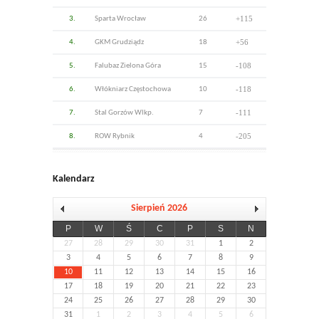
+115
3.
Sparta Wrocław
26
+56
4.
GKM Grudziądz
18
-108
5.
Falubaz Zielona Góra
15
-118
6.
Włókniarz Częstochowa
10
-111
7.
Stal Gorzów Wlkp.
7
-205
8.
ROW Rybnik
4
Kalendarz
Sierpień 2026
P
W
Ś
C
P
S
N
27
28
29
30
31
1
2
3
4
5
6
7
8
9
10
11
12
13
14
15
16
17
18
19
20
21
22
23
24
25
26
27
28
29
30
31
1
2
3
4
5
6