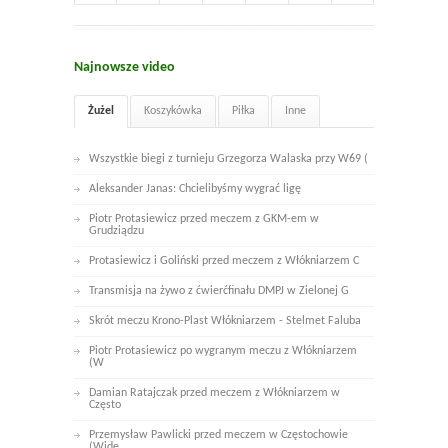
Najnowsze video
Żużel
Koszykówka
Piłka
Inne
Wszystkie biegi z turnieju Grzegorza Walaska przy W69 (
Aleksander Janas: Chcielibyśmy wygrać ligę
Piotr Protasiewicz przed meczem z GKM-em w
Grudziądzu
Protasiewicz i Goliński przed meczem z Włókniarzem C
Transmisja na żywo z ćwierćfinału DMPJ w Zielonej G
Skrót meczu Krono-Plast Włókniarzem - Stelmet Faluba
Piotr Protasiewicz po wygranym meczu z Włókniarzem
(W
Damian Ratajczak przed meczem z Włókniarzem w
Często
Przemysław Pawlicki przed meczem w Częstochowie
(Wide