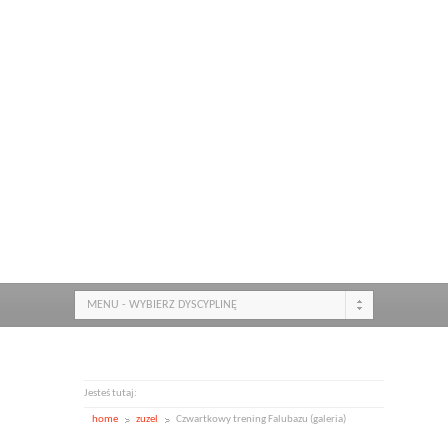
MENU - WYBIERZ DYSCYPLINĘ
Jesteś tutaj:
home
zuzel
Czwartkowy trening Falubazu (galeria)