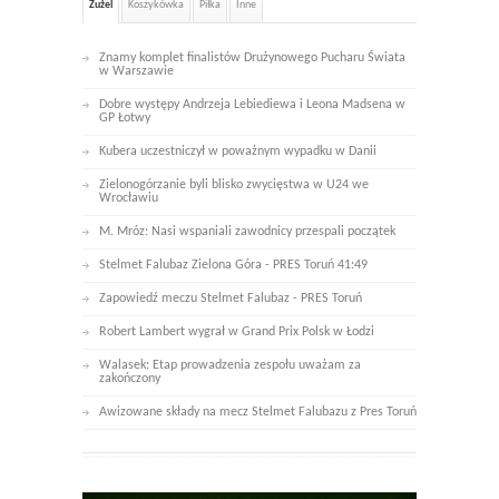
Żużel
Koszykówka
Piłka
Inne
Znamy komplet finalistów Drużynowego Pucharu Świata
w Warszawie
Dobre występy Andrzeja Lebiediewa i Leona Madsena w
GP Łotwy
Kubera uczestniczył w poważnym wypadku w Danii
Zielonogórzanie byli blisko zwycięstwa w U24 we
Wrocławiu
M. Mróz: Nasi wspaniali zawodnicy przespali początek
Stelmet Falubaz Zielona Góra - PRES Toruń 41:49
Zapowiedź meczu Stelmet Falubaz - PRES Toruń
Robert Lambert wygrał w Grand Prix Polsk w Łodzi
Walasek: Etap prowadzenia zespołu uważam za
zakończony
Awizowane składy na mecz Stelmet Falubazu z Pres Toruń