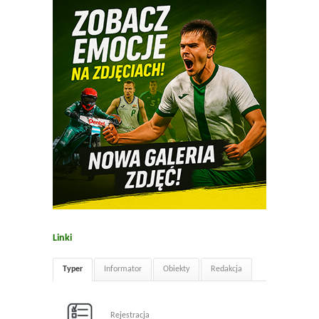
Linki
Typer
Informator
Obiekty
Redakcja
Rejestracja