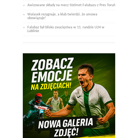
Awizowane składy na mecz Stelmet Falubazu z Pres Toruń
Walasek rezygnuje, a klub twierdzi, że umowa
obowiązuje!
Falubaz był blisko zwycięstwa w 11. rundzie U24 w
Lublinie