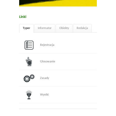
Linki
Typer
Informator
Obiekty
Redakcja
Rejestracja
Głosowanie
Zasady
Wyniki