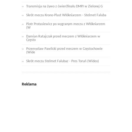
Transmisja na żywo z ćwierćfinału DMPJ w Zielonej G
Skrót meczu Krono-Plast Włókniarzem - Stelmet Faluba
Piotr Protasiewicz po wygranym meczu z Włókniarzem
(W
Damian Ratajczak przed meczem z Włókniarzem w
Często
Przemysław Pawlicki przed meczem w Częstochowie
(Wide
Skrót meczu Stelmet Falubaz - Pres Toruń (Wideo)
Reklama