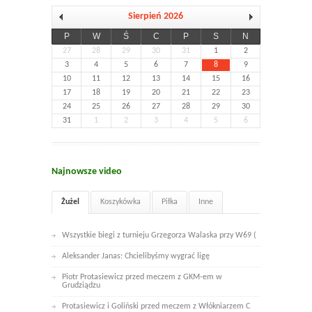
Sierpień 2026
P
W
Ś
C
P
S
N
27
28
29
30
31
1
2
3
4
5
6
7
8
9
10
11
12
13
14
15
16
17
18
19
20
21
22
23
24
25
26
27
28
29
30
31
1
2
3
4
5
6
Najnowsze video
Żużel
Koszykówka
Piłka
Inne
Wszystkie biegi z turnieju Grzegorza Walaska przy W69 (
Aleksander Janas: Chcielibyśmy wygrać ligę
Piotr Protasiewicz przed meczem z GKM-em w
Grudziądzu
Protasiewicz i Goliński przed meczem z Włókniarzem C