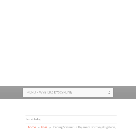
MENU - WYBIERZ DYSCYPLINĘ
Jesteś tutaj:
home
kosz
Trening Stelmetu z Dejanem Borovnjak (galeria)