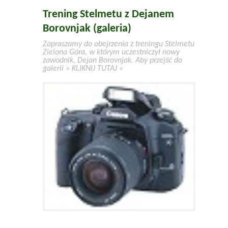
Trening Stelmetu z Dejanem
Borovnjak (galeria)
Zapraszamy do obejrzenia z treningu Stelmetu
Zielona Góra, w którym uczestniczył nowy
zawodnik, Dejan Borovnjak. Aby przejść do
galerii » KLIKNIJ TUTAJ «