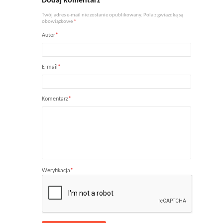
Dodaj komentarz
Twój adres e-mail nie zostanie opublikowany. Pola z gwiazdką są
obowiązkowe
*
Autor
*
E-mail
*
Komentarz
*
Weryfikacja
*