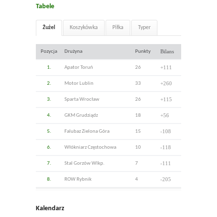
Tabele
Żużel
Koszykówka
Piłka
Typer
Bilans
Pozycja
Drużyna
Punkty
+111
1.
Apator Toruń
26
+260
2.
Motor Lublin
33
+115
3.
Sparta Wrocław
26
+56
4.
GKM Grudziądz
18
-108
5.
Falubaz Zielona Góra
15
-118
6.
Włókniarz Częstochowa
10
-111
7.
Stal Gorzów Wlkp.
7
-205
8.
ROW Rybnik
4
Kalendarz