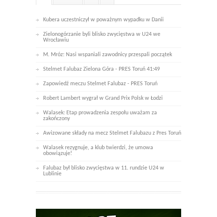
Kubera uczestniczył w poważnym wypadku w Danii
Zielonogórzanie byli blisko zwycięstwa w U24 we
Wrocławiu
M. Mróz: Nasi wspaniali zawodnicy przespali początek
Stelmet Falubaz Zielona Góra - PRES Toruń 41:49
Zapowiedź meczu Stelmet Falubaz - PRES Toruń
Robert Lambert wygrał w Grand Prix Polsk w Łodzi
Walasek: Etap prowadzenia zespołu uważam za
zakończony
Awizowane składy na mecz Stelmet Falubazu z Pres Toruń
Walasek rezygnuje, a klub twierdzi, że umowa
obowiązuje!
Falubaz był blisko zwycięstwa w 11. rundzie U24 w
Lublinie