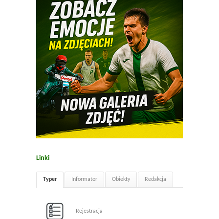
Linki
Typer
Informator
Obiekty
Redakcja
Rejestracja