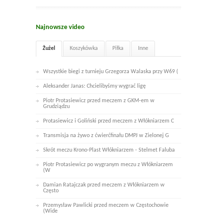
Najnowsze video
Żużel
Koszykówka
Piłka
Inne
Wszystkie biegi z turnieju Grzegorza Walaska przy W69 (
Aleksander Janas: Chcielibyśmy wygrać ligę
Piotr Protasiewicz przed meczem z GKM-em w
Grudziądzu
Protasiewicz i Goliński przed meczem z Włókniarzem C
Transmisja na żywo z ćwierćfinału DMPJ w Zielonej G
Skrót meczu Krono-Plast Włókniarzem - Stelmet Faluba
Piotr Protasiewicz po wygranym meczu z Włókniarzem
(W
Damian Ratajczak przed meczem z Włókniarzem w
Często
Przemysław Pawlicki przed meczem w Częstochowie
(Wide