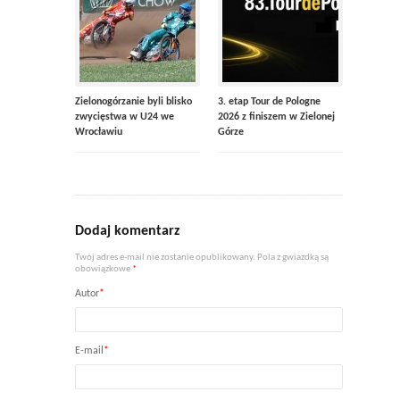
Zielonogórzanie byli blisko
3. etap Tour de Pologne
zwycięstwa w U24 we
2026 z finiszem w Zielonej
Wrocławiu
Górze
Dodaj komentarz
Twój adres e-mail nie zostanie opublikowany. Pola z gwiazdką są
obowiązkowe
*
Autor
*
E-mail
*