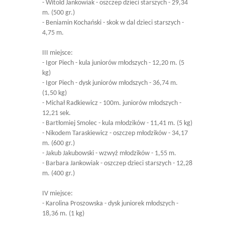
- Witold Jankowiak - oszczep dzieci starszych - 29,34
m. (500 gr.)
- Beniamin Kochański - skok w dal dzieci starszych -
4,75 m.
III miejsce:
- Igor Piech - kula juniorów młodszych - 12,20 m. (5
kg)
- Igor Piech - dysk juniorów młodszych - 36,74 m.
(1,50 kg)
- Michał Radkiewicz - 100m. juniorów młodszych -
12,21 sek.
- Bartłomiej Smolec - kula młodzików - 11,41 m. (5 kg)
- Nikodem Taraskiewicz - oszczep młodzików - 34,17
m. (600 gr.)
- Jakub Jakubowski - wzwyż młodzików - 1,55 m.
- Barbara Jankowiak - oszczep dzieci starszych - 12,28
m. (400 gr.)
IV miejsce:
- Karolina Proszowska - dysk juniorek młodszych -
18,36 m. (1 kg)