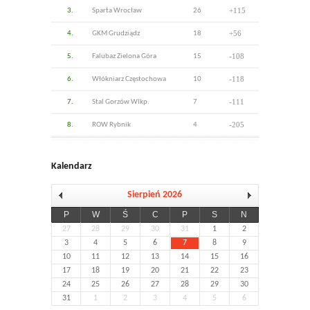
+115
3.
Sparta Wrocław
26
+56
4.
GKM Grudziądz
18
-108
5.
Falubaz Zielona Góra
15
-118
6.
Włókniarz Częstochowa
10
-111
7.
Stal Gorzów Wlkp.
7
-205
8.
ROW Rybnik
4
Kalendarz
Sierpień 2026
P
W
Ś
C
P
S
N
27
28
29
30
31
1
2
3
4
5
6
7
8
9
10
11
12
13
14
15
16
17
18
19
20
21
22
23
24
25
26
27
28
29
30
31
1
2
3
4
5
6