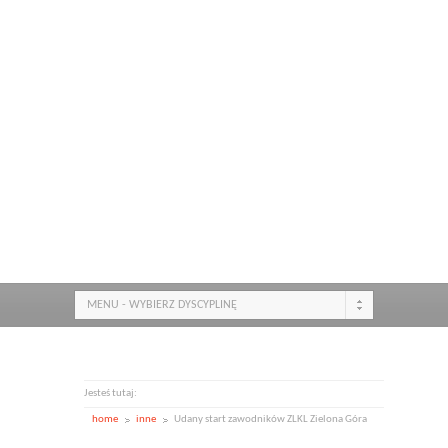
MENU - WYBIERZ DYSCYPLINĘ
Jesteś tutaj:
home
inne
Udany start zawodników ZLKL Zielona Góra