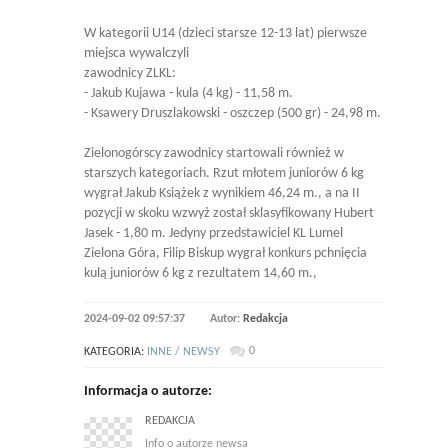
W kategorii U14 (dzieci starsze 12-13 lat) pierwsze
miejsca wywalczyli
zawodnicy ZLKL:
- Jakub Kujawa - kula (4 kg) - 11,58 m.
- Ksawery Druszlakowski - oszczep (500 gr) - 24,98 m.
Zielonogórscy zawodnicy startowali również w
starszych kategoriach. Rzut młotem juniorów 6 kg
wygrał Jakub Książek z wynikiem 46,24 m., a na II
pozycji w skoku wzwyż został sklasyfikowany Hubert
Jasek - 1,80 m. Jedyny przedstawiciel KL Lumel
Zielona Góra, Filip Biskup wygrał konkurs pchnięcia
kulą juniorów 6 kg z rezultatem 14,60 m.,
2024-09-02 09:57:37
Autor:
Redakcja
0
KATEGORIA:
INNE / NEWSY
Informacja o autorze:
REDAKCJA
Info o autorze newsa