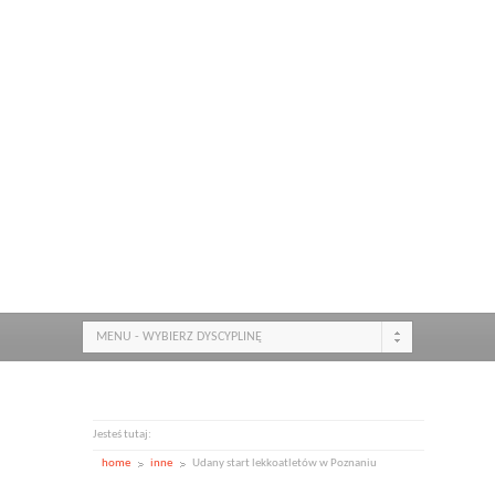
MENU - WYBIERZ DYSCYPLINĘ
Jesteś tutaj:
home
inne
Udany start lekkoatletów w Poznaniu