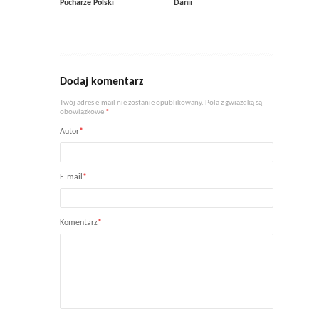
Pucharze Polski
Danii
Dodaj komentarz
Twój adres e-mail nie zostanie opublikowany. Pola z gwiazdką są
obowiązkowe
*
Autor
*
E-mail
*
Komentarz
*