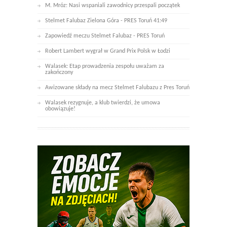
M. Mróz: Nasi wspaniali zawodnicy przespali początek
Stelmet Falubaz Zielona Góra - PRES Toruń 41:49
Zapowiedź meczu Stelmet Falubaz - PRES Toruń
Robert Lambert wygrał w Grand Prix Polsk w Łodzi
Walasek: Etap prowadzenia zespołu uważam za
zakończony
Awizowane składy na mecz Stelmet Falubazu z Pres Toruń
Walasek rezygnuje, a klub twierdzi, że umowa
obowiązuje!