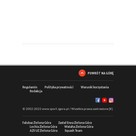
POWRÓT NA GÓRĘ
Regulamin
Polityka prywatności
Warunki korzystania
Redakcja
© 2002-2022 www.sport.zgora.pl / Wszelkie prawa zastrzeżone [K]
Falubaz Zielona Góra
Zastal Enea Zielona Góra
Lechia Zielona Góra
Wataha Zielona Góra
AZS UZ Zielona Góra
Squash Team