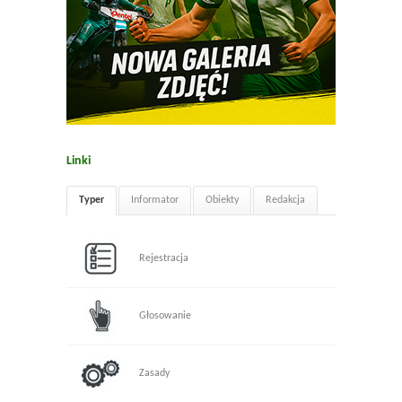
Linki
Typer
Informator
Obiekty
Redakcja
Rejestracja
Głosowanie
Zasady