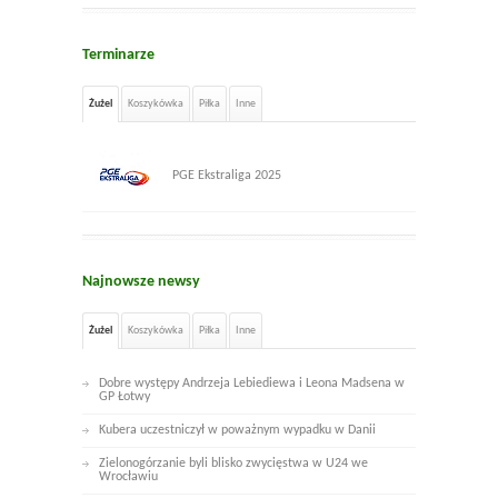
Terminarze
Żużel
Koszykówka
Piłka
Inne
PGE Ekstraliga 2025
Najnowsze newsy
Żużel
Koszykówka
Piłka
Inne
Dobre występy Andrzeja Lebiediewa i Leona Madsena w
GP Łotwy
Kubera uczestniczył w poważnym wypadku w Danii
Zielonogórzanie byli blisko zwycięstwa w U24 we
Wrocławiu