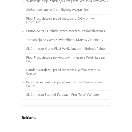
Wszystkie biegi z turnieju Grzegorza Walaska przy W69 (
Aleksander Janas: Chcielibyśmy wygrać ligę
Piotr Protasiewicz przed meczem z GKM-em w
Grudziądzu
Protasiewicz i Goliński przed meczem z Włókniarzem C
Transmisja na żywo z ćwierćfinału DMPJ w Zielonej G
Skrót meczu Krono-Plast Włókniarzem - Stelmet Faluba
Piotr Protasiewicz po wygranym meczu z Włókniarzem
(W
Damian Ratajczak przed meczem z Włókniarzem w
Często
Przemysław Pawlicki przed meczem w Częstochowie
(Wide
Skrót meczu Stelmet Falubaz - Pres Toruń (Wideo)
Reklama