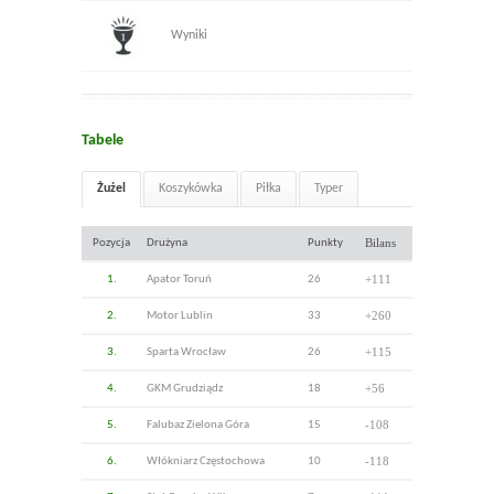
Wyniki
Tabele
Żużel
Koszykówka
Piłka
Typer
Bilans
Pozycja
Drużyna
Punkty
+111
1.
Apator Toruń
26
+260
2.
Motor Lublin
33
+115
3.
Sparta Wrocław
26
+56
4.
GKM Grudziądz
18
-108
5.
Falubaz Zielona Góra
15
-118
6.
Włókniarz Częstochowa
10