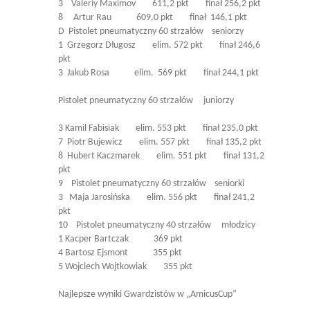
3 Valeriy Maximov 611,2 pkt finał 256,2 pkt
8 Artur Rau 609,0 pkt finał 146,1 pkt
D Pistolet pneumatyczny 60 strzałów seniorzy
1 Grzegorz Długosz elim. 572 pkt finał 246,6
pkt
3 Jakub Rosa elim. 569 pkt finał 244,1 pkt
Pistolet pneumatyczny 60 strzałów juniorzy
3 Kamil Fabisiak elim. 553 pkt finał 235,0 pkt
7 Piotr Bujewicz elim. 557 pkt finał 135,2 pkt
8 Hubert Kaczmarek elim. 551 pkt finał 131,2
pkt
9 Pistolet pneumatyczny 60 strzałów seniorki
3 Maja Jarosińska elim. 556 pkt finał 241,2
pkt
10 Pistolet pneumatyczny 40 strzałów młodzicy
1 Kacper Bartczak 369 pkt
4 Bartosz Ejsmont 355 pkt
5 Wojciech Wojtkowiak 355 pkt
Najlepsze wyniki Gwardzistów w „AmicusCup”