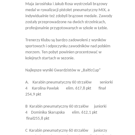
Maja Jarosińska i Jakub Rosa wystrzelali brązowy
medal w rywalizacji pistolet pneumatyczny MIX, a
indywidualnie też zdobyli brązowe medale. Zawody
zostały przeprowadzone na dwóch strzelnicach,
profesjonalnie przygotowanych w szkole w Łebie.
Trenerzy Klubu są bardzo zadowoleni z wyników
sportowych i odpoczynku zawodników nad polskim
morzem. Ten pobyt powinien procentować w
kolejnych startach w sezonie.
Najlepsze wyniki Gwardzistów w „BalticCup”
A. Karabin pneumatyczny 60 strzałów seniorki
4 Karolina Pawlak elim. 617,8 pkt finał
254,9 pkt
B Karabin pneumatyczny 60 strzałów juniorki
4 Dominika Skarupska elim. 612,1 pkt
finał255,8 pkt
C Karabin pneumatyczny 60 strzałów juniorzy