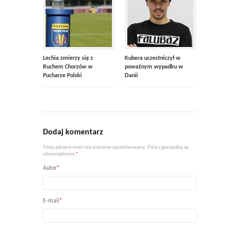
Lechia zmierzy się z
Kubera uczestniczył w
Ruchem Chorzów w
poważnym wypadku w
Pucharze Polski
Danii
Dodaj komentarz
Twój adres e-mail nie zostanie opublikowany. Pola z gwiazdką są
obowiązkowe
*
Autor
*
E-mail
*