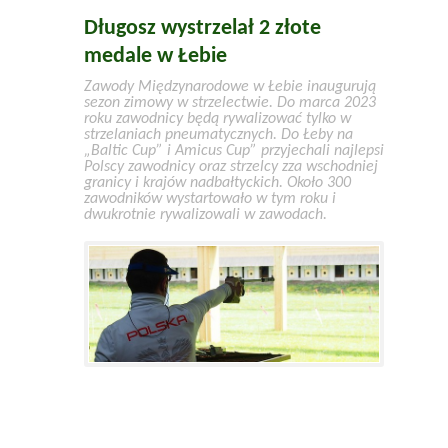
Długosz wystrzelał 2 złote
medale w Łebie
Zawody Międzynarodowe w Łebie inaugurują
sezon zimowy w strzelectwie. Do marca 2023
roku zawodnicy będą rywalizować tylko w
strzelaniach pneumatycznych. Do Łeby na
„Baltic Cup” i Amicus Cup” przyjechali najlepsi
Polscy zawodnicy oraz strzelcy zza wschodniej
granicy i krajów nadbałtyckich. Około 300
zawodników wystartowało w tym roku i
dwukrotnie rywalizowali w zawodach.