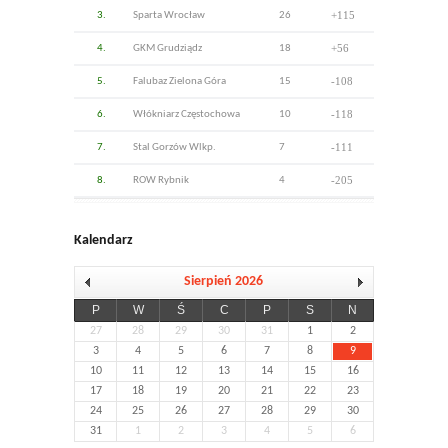
+115
3.
Sparta Wrocław
26
+56
4.
GKM Grudziądz
18
-108
5.
Falubaz Zielona Góra
15
-118
6.
Włókniarz Częstochowa
10
-111
7.
Stal Gorzów Wlkp.
7
-205
8.
ROW Rybnik
4
Kalendarz
Sierpień 2026
P
W
Ś
C
P
S
N
27
28
29
30
31
1
2
3
4
5
6
7
8
9
10
11
12
13
14
15
16
17
18
19
20
21
22
23
24
25
26
27
28
29
30
31
1
2
3
4
5
6