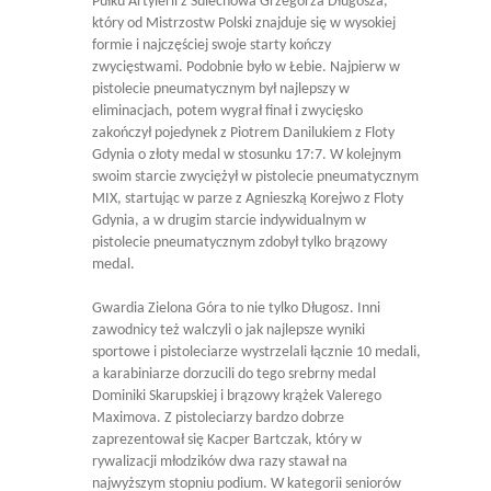
Pułku Artylerii z Sulechowa Grzegorza Długosza,
który od Mistrzostw Polski znajduje się w wysokiej
formie i najczęściej swoje starty kończy
zwycięstwami. Podobnie było w Łebie. Najpierw w
pistolecie pneumatycznym był najlepszy w
eliminacjach, potem wygrał finał i zwycięsko
zakończył pojedynek z Piotrem Danilukiem z Floty
Gdynia o złoty medal w stosunku 17:7. W kolejnym
swoim starcie zwyciężył w pistolecie pneumatycznym
MIX, startując w parze z Agnieszką Korejwo z Floty
Gdynia, a w drugim starcie indywidualnym w
pistolecie pneumatycznym zdobył tylko brązowy
medal.
Gwardia Zielona Góra to nie tylko Długosz. Inni
zawodnicy też walczyli o jak najlepsze wyniki
sportowe i pistoleciarze wystrzelali łącznie 10 medali,
a karabiniarze dorzucili do tego srebrny medal
Dominiki Skarupskiej i brązowy krążek Valerego
Maximova. Z pistoleciarzy bardzo dobrze
zaprezentował się Kacper Bartczak, który w
rywalizacji młodzików dwa razy stawał na
najwyższym stopniu podium. W kategorii seniorów