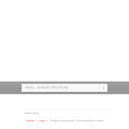
MENU - WYBIERZ DYSCYPLINĘ
Jesteś tutaj:
home
inne
Długosz wystrzelał 2 złote medale w Łebie