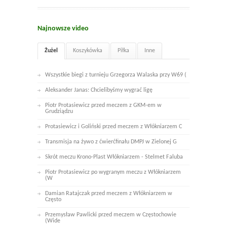
Najnowsze video
Żużel
Koszykówka
Piłka
Inne
Wszystkie biegi z turnieju Grzegorza Walaska przy W69 (
Aleksander Janas: Chcielibyśmy wygrać ligę
Piotr Protasiewicz przed meczem z GKM-em w
Grudziądzu
Protasiewicz i Goliński przed meczem z Włókniarzem C
Transmisja na żywo z ćwierćfinału DMPJ w Zielonej G
Skrót meczu Krono-Plast Włókniarzem - Stelmet Faluba
Piotr Protasiewicz po wygranym meczu z Włókniarzem
(W
Damian Ratajczak przed meczem z Włókniarzem w
Często
Przemysław Pawlicki przed meczem w Częstochowie
(Wide