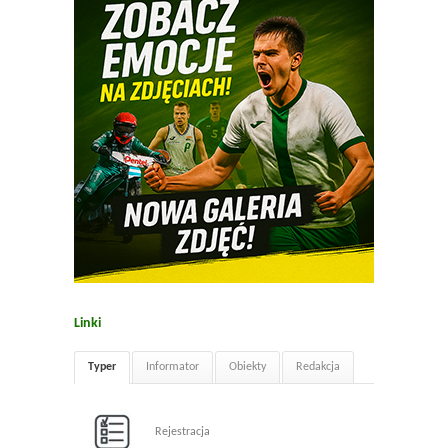
Linki
Typer
Informator
Obiekty
Redakcja
Rejestracja