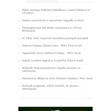
Dobre występy Andrzeja Lebiediewa i Leona Madsena w
GP Łotwy
Kubera uczestniczył w poważnym wypadku w Danii
Zielonogórzanie byli blisko zwycięstwa w U24 we
Wrocławiu
M. Mróz: Nasi wspaniali zawodnicy przespali początek
Stelmet Falubaz Zielona Góra - PRES Toruń 41:49
Zapowiedź meczu Stelmet Falubaz - PRES Toruń
Robert Lambert wygrał w Grand Prix Polsk w Łodzi
Walasek: Etap prowadzenia zespołu uważam za
zakończony
Awizowane składy na mecz Stelmet Falubazu z Pres Toruń
Walasek rezygnuje, a klub twierdzi, że umowa
obowiązuje!