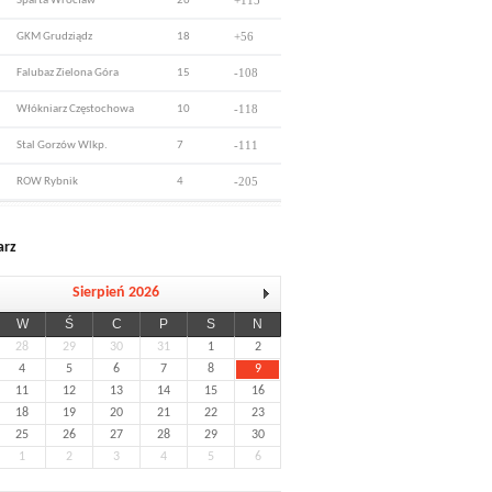
+115
Sparta Wrocław
26
+56
GKM Grudziądz
18
-108
Falubaz Zielona Góra
15
-118
Włókniarz Częstochowa
10
-111
Stal Gorzów Wlkp.
7
-205
ROW Rybnik
4
arz
Sierpień 2026
W
Ś
C
P
S
N
28
29
30
31
1
2
4
5
6
7
8
9
11
12
13
14
15
16
18
19
20
21
22
23
25
26
27
28
29
30
1
2
3
4
5
6