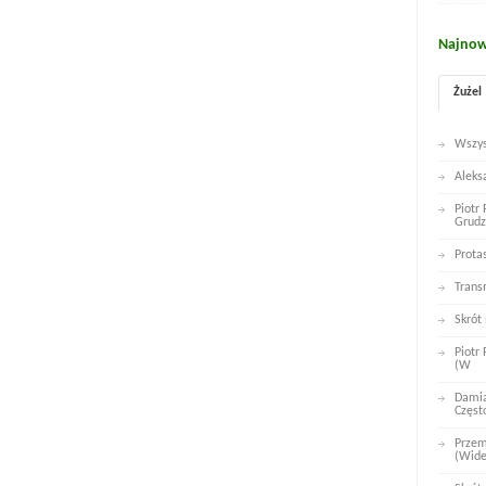
Najnow
Żużel
Wszys
Aleks
Piotr
Grudz
Prota
Trans
Skrót
Piotr
(W
Damia
Częst
Przem
(Wid