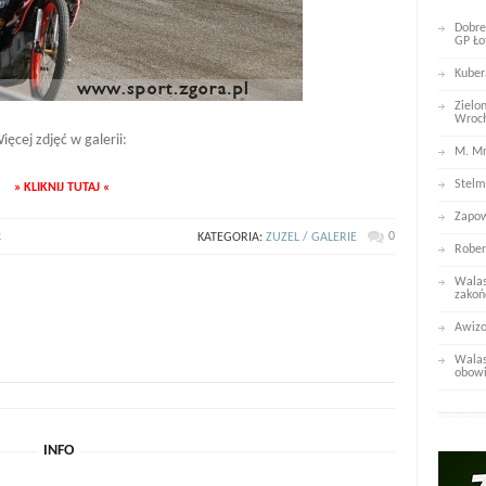
Dobre
GP Ło
Kuber
Zielo
Wroc
ięcej zdjęć w galerii:
M. Mr
Stelm
» KLIKNIJ TUTAJ «
Zapow
k
0
KATEGORIA:
ZUZEL / GALERIE
Rober
Walas
zakoń
Awizo
Walas
obowi
INFO