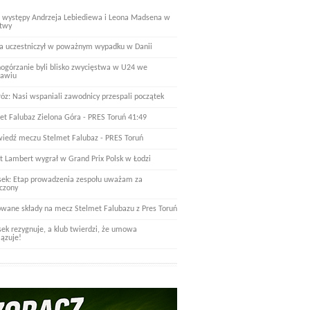
 występy Andrzeja Lebiediewa i Leona Madsena w
twy
a uczestniczył w poważnym wypadku w Danii
nogórzanie byli blisko zwycięstwa w U24 we
ławiu
óz: Nasi wspaniali zawodnicy przespali początek
et Falubaz Zielona Góra - PRES Toruń 41:49
iedź meczu Stelmet Falubaz - PRES Toruń
t Lambert wygrał w Grand Prix Polsk w Łodzi
ek: Etap prowadzenia zespołu uważam za
czony
wane składy na mecz Stelmet Falubazu z Pres Toruń
ek rezygnuje, a klub twierdzi, że umowa
ązuje!