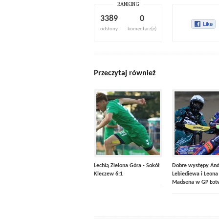
RANKING
3389
0
odsłony
komentarz(e)
Przeczytaj również
Lechią Zielona Góra - Sokół
Dobre występy And
Kleczew 6:1
Lebiediewa i Leona
Madsena w GP Łot