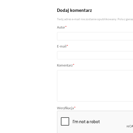
Dodaj komentarz
Twój adres e-mail nie zostanie opublikowany. Pola z gw
Autor
*
E-mail
*
Komentarz
*
Weryfikacja
*