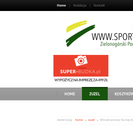
Home
Redakcja
Kontakt
HOME
ŻUŻEL
KOSZYKÓ
Jesteś tutaj:
home
zuzel
Winobraniowy Turniej A