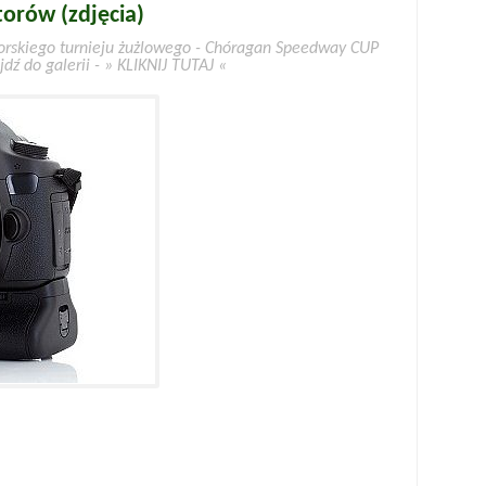
orów (zdjęcia)
orskiego turnieju żużlowego - Chóragan Speedway CUP
ejdź do galerii - » KLIKNIJ TUTAJ «