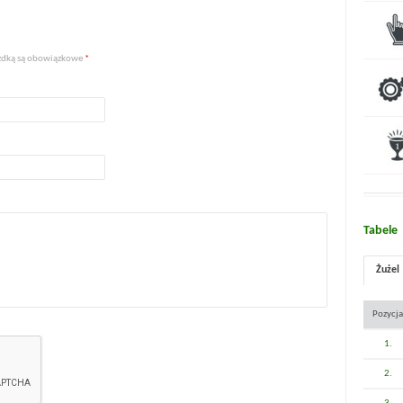
iazdką są obowiązkowe
*
Tabele
Żużel
Pozycja
1.
2.