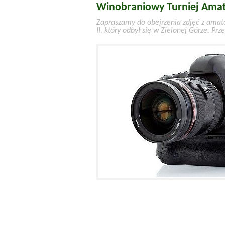
Winobraniowy Turniej Amat
Zapraszamy do obejrzenia zdjęć z amat
II, który odbył się w Zielonej Górze. Prz