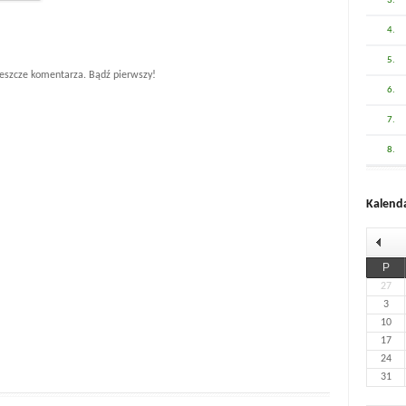
3.
4.
5.
eszcze komentarza. Bądź pierwszy!
6.
7.
8.
Kalend
P
27
3
10
17
24
31