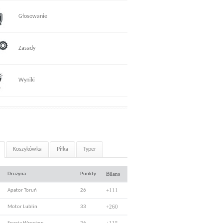
Głosowanie
Zasady
Wyniki
Koszykówka
Piłka
Typer
Bilans
Drużyna
Punkty
+111
Apator Toruń
26
+260
Motor Lublin
33