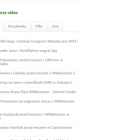
sze video
Koszykówka
Piłka
Inne
tkie biegi z turnieju Grzegorza Walaska przy W69 (
ander Janas: Chcielibyśmy wygrać ligę
 Protasiewicz przed meczem z GKM-em w
iądzu
siewicz i Goliński przed meczem z Włókniarzem C
misja na żywo z ćwierćfinału DMPJ w Zielonej G
 meczu Krono-Plast Włókniarzem - Stelmet Faluba
 Protasiewicz po wygranym meczu z Włókniarzem
n Ratajczak przed meczem z Włókniarzem w
o
ysław Pawlicki przed meczem w Częstochowie
e