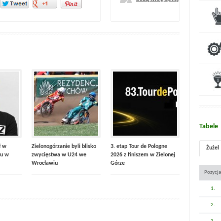
Tabele
ł w
Zielonogórzanie byli blisko
3. etap Tour de Pologne
Żużel
u w
zwycięstwa w U24 we
2026 z finiszem w Zielonej
Wrocławiu
Górze
Pozycja
1.
2.