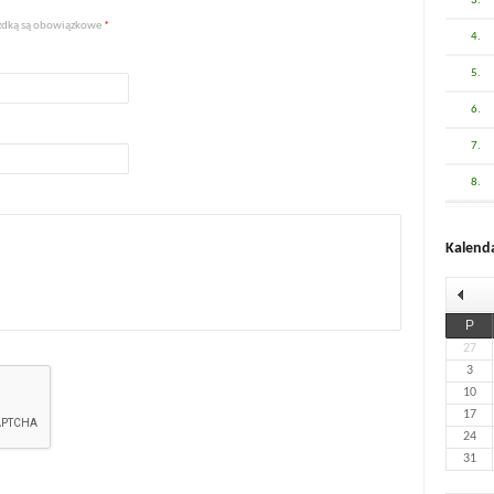
3.
iazdką są obowiązkowe
*
4.
5.
6.
7.
8.
Kalend
P
27
3
10
17
24
31