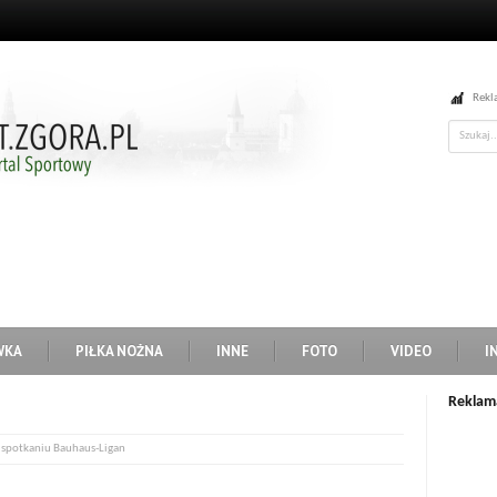
Rekl
WKA
PIŁKA NOŻNA
INNE
FOTO
VIDEO
I
Reklam
w spotkaniu Bauhaus-Ligan