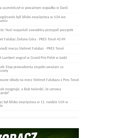
a uczestniczył w poważnym wypadku w Danii
nogórzanie byli blisko zwycięstwa w U24 we
ławiu
óz: Nasi wspaniali zawodnicy przespali początek
et Falubaz Zielona Góra - PRES Toruń 41:49
iedź meczu Stelmet Falubaz - PRES Toruń
t Lambert wygrał w Grand Prix Polsk w Łodzi
ek: Etap prowadzenia zespołu uważam za
czony
wane składy na mecz Stelmet Falubazu z Pres Toruń
ek rezygnuje, a klub twierdzi, że umowa
ązuje!
az był blisko zwycięstwa w 11. rundzie U24 w
ie