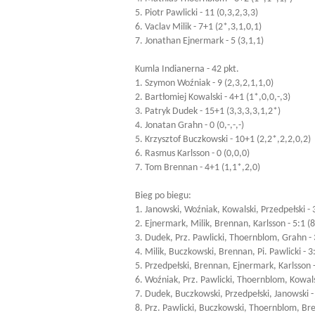
5. Piotr Pawlicki - 11 (0,3,2,3,3)
6. Vaclav Milik - 7+1 (2*,3,1,0,1)
7. Jonathan Ejnermark - 5 (3,1,1)
Kumla Indianerna - 42 pkt.
1. Szymon Woźniak - 9 (2,3,2,1,1,0)
2. Bartłomiej Kowalski - 4+1 (1*,0,0,-,3)
3. Patryk Dudek - 15+1 (3,3,3,3,1,2*)
4. Jonatan Grahn - 0 (0,-,-,-)
5. Krzysztof Buczkowski - 10+1 (2,2*,2,2,0,2)
6. Rasmus Karlsson - 0 (0,0,0)
7. Tom Brennan - 4+1 (1,1*,2,0)
Bieg po biegu:
1. Janowski, Woźniak, Kowalski, Przedpełski - 3
2. Ejnermark, Milik, Brennan, Karlsson - 5:1 (8
3. Dudek, Prz. Pawlicki, Thoernblom, Grahn - 
4. Milik, Buczkowski, Brennan, Pi. Pawlicki - 3
5. Przedpełski, Brennan, Ejnermark, Karlsson -
6. Woźniak, Prz. Pawlicki, Thoernblom, Kowalsk
7. Dudek, Buczkowski, Przedpełski, Janowski -
8. Prz. Pawlicki, Buczkowski, Thoernblom, Bre