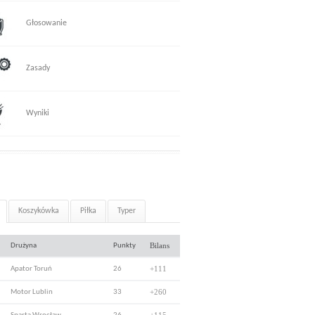
Głosowanie
Zasady
Wyniki
Koszykówka
Piłka
Typer
Bilans
Drużyna
Punkty
+111
Apator Toruń
26
+260
Motor Lublin
33