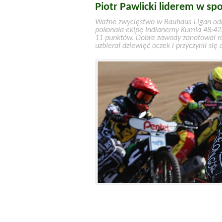
Piotr Pawlicki liderem w sp
Ważne zwycięstwo w Bauhaus-Ligan odn
pokonała ekipę Indianerny Kumla 48:42.
11 punktów. Dobre zawody zanotował r
uzbierał dziewięć oczek i przyczynił się