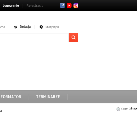
Logowanie
Rejestracja
ama
Dotacja
Statystyki
NFORMATOR
TERMINARZE
Czas:
06:22
a