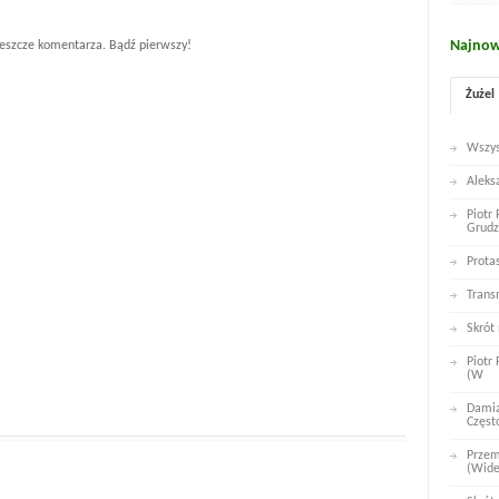
Najnow
eszcze komentarza. Bądź pierwszy!
Żużel
Wszys
Aleks
Piotr
Grudz
Prota
Trans
Skrót
Piotr
(W
Damia
Częst
Przem
(Wid