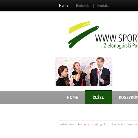
Home
Redakcja
Kontakt
HOME
ŻUŻEL
KOSZYKÓ
Jesteś tutaj:
home
zuzel
Piotr Pawlicki liderem 