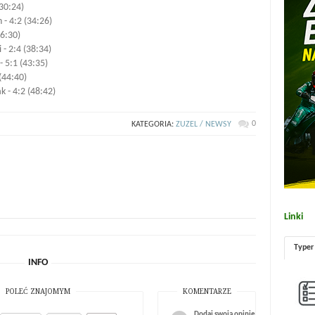
(30:24)
 - 4:2 (34:26)
36:30)
 - 2:4 (38:34)
- 5:1 (43:35)
 (44:40)
k - 4:2 (48:42)
0
KATEGORIA:
ZUZEL / NEWSY
Linki
Typer
INFO
POLEĆ ZNAJOMYM
KOMENTARZE
Dodaj swoją opinię