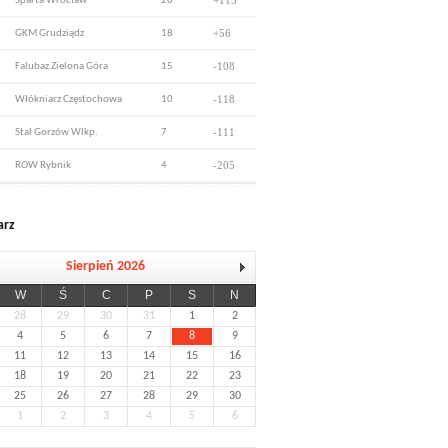
+115
Sparta Wrocław
26
+56
GKM Grudziądz
18
-108
Falubaz Zielona Góra
15
-118
Włókniarz Częstochowa
10
-111
Stal Gorzów Wlkp.
7
-205
ROW Rybnik
4
arz
Sierpień 2026
W
Ś
C
P
S
N
28
29
30
31
1
2
4
5
6
7
8
9
11
12
13
14
15
16
18
19
20
21
22
23
25
26
27
28
29
30
1
2
3
4
5
6