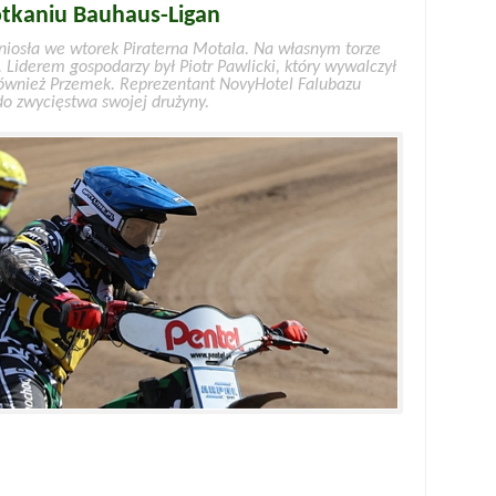
otkaniu Bauhaus-Ligan
iosła we wtorek Piraterna Motala. Na własnym torze
 Liderem gospodarzy był Piotr Pawlicki, który wywalczył
ównież Przemek. Reprezentant NovyHotel Falubazu
 do zwycięstwa swojej drużyny.