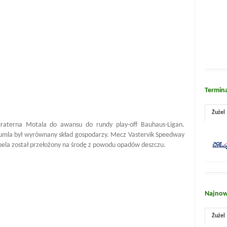
Termin
Żużel
raterna Motala do awansu do rundy play-off Bauhaus-Ligan.
umla był wyrównany skład gospodarzy. Mecz Vastervik Speedway
pela został przełożony na środę z powodu opadów deszczu.
Najnow
Żużel