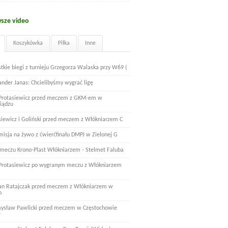
sze video
Koszykówka
Piłka
Inne
tkie biegi z turnieju Grzegorza Walaska przy W69 (
ander Janas: Chcielibyśmy wygrać ligę
 Protasiewicz przed meczem z GKM-em w
iądzu
siewicz i Goliński przed meczem z Włókniarzem C
misja na żywo z ćwierćfinału DMPJ w Zielonej G
 meczu Krono-Plast Włókniarzem - Stelmet Faluba
 Protasiewicz po wygranym meczu z Włókniarzem
n Ratajczak przed meczem z Włókniarzem w
o
ysław Pawlicki przed meczem w Częstochowie
e