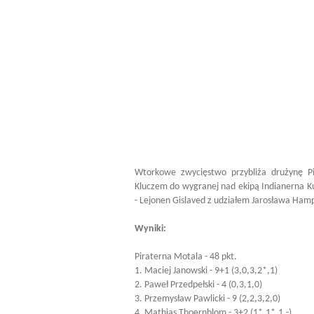
Wtorkowe zwycięstwo przybliża drużynę Pi
Kluczem do wygranej nad ekipą Indianerna K
- Lejonen Gislaved z udziałem Jarosława Ham
Wyniki:
Piraterna Motala - 48 pkt.
1. Maciej Janowski - 9+1 (3,0,3,2*,1)
2. Paweł Przedpełski - 4 (0,3,1,0)
3. Przemysław Pawlicki - 9 (2,2,3,2,0)
4. Mathias Thoernblom - 3+2 (1*,1*,1,-)