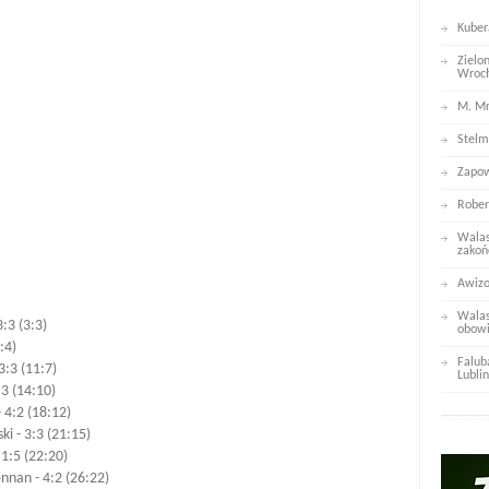
Kuber
Zielo
Wroc
M. Mr
Stelm
Zapow
Rober
Walas
zakoń
Awizo
Walas
:3 (3:3)
obowi
:4)
Falub
3:3 (11:7)
Lublin
:3 (14:10)
 4:2 (18:12)
i - 3:3 (21:15)
 1:5 (22:20)
nnan - 4:2 (26:22)