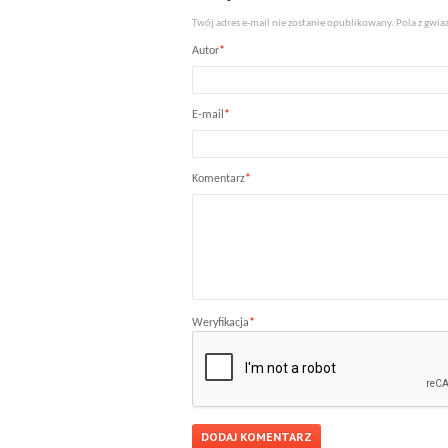
Twój adres e-mail nie zostanie opublikowany. Pola z gw
Autor
*
E-mail
*
Komentarz
*
Weryfikacja
*