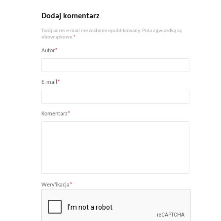
Dodaj komentarz
Twój adres e-mail nie zostanie opublikowany. Pola z gwiazdką są
obowiązkowe
*
Autor
*
E-mail
*
Komentarz
*
Weryfikacja
*