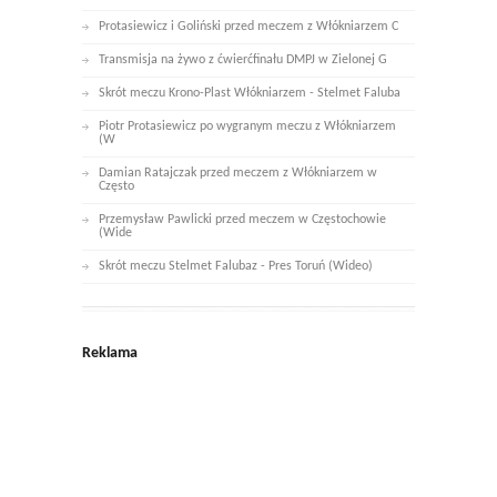
Protasiewicz i Goliński przed meczem z Włókniarzem C
Transmisja na żywo z ćwierćfinału DMPJ w Zielonej G
Skrót meczu Krono-Plast Włókniarzem - Stelmet Faluba
Piotr Protasiewicz po wygranym meczu z Włókniarzem
(W
Damian Ratajczak przed meczem z Włókniarzem w
Często
Przemysław Pawlicki przed meczem w Częstochowie
(Wide
Skrót meczu Stelmet Falubaz - Pres Toruń (Wideo)
Reklama