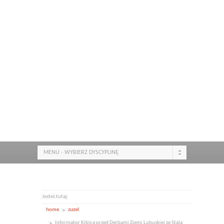
MENU - WYBIERZ DYSCYPLINĘ
Jesteś tutaj:
home
zuzel
Informator Kibica przed Derbami Ziemi Lubuskiej ze Stalą