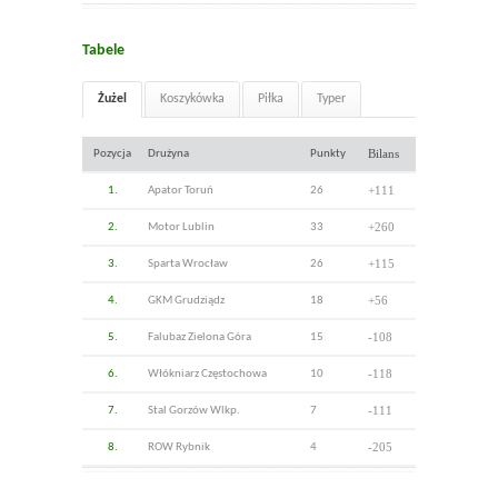
Tabele
Żużel
Koszykówka
Piłka
Typer
Bilans
Pozycja
Drużyna
Punkty
+111
1.
Apator Toruń
26
+260
2.
Motor Lublin
33
+115
3.
Sparta Wrocław
26
+56
4.
GKM Grudziądz
18
-108
5.
Falubaz Zielona Góra
15
-118
6.
Włókniarz Częstochowa
10
-111
7.
Stal Gorzów Wlkp.
7
-205
8.
ROW Rybnik
4