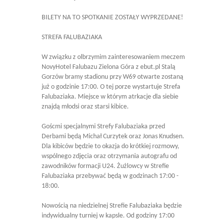
BILETY NA TO SPOTKANIE ZOSTAŁY WYPRZEDANE!
STREFA FALUBAZIAKA
W związku z olbrzymim zainteresowaniem meczem
NovyHotel Falubazu Zielona Góra z ebut.pl Stalą
Gorzów bramy stadionu przy W69 otwarte zostaną
już o godzinie 17:00. O tej porze wystartuje Strefa
Falubaziaka. Miejsce w którym atrkacje dla siebie
znajdą młodsi oraz starsi kibice.
Goścmi specjalnymi Strefy Falubaziaka przed
Derbami będą Michał Curzytek oraz Jonas Knudsen.
Dla kibiców będzie to okazja do krótkiej rozmowy,
wspólnego zdjęcia oraz otrzymania autografu od
zawodników formacji U24. Żużlowcy w Strefie
Falubaziaka przebywać będą w godzinach 17:00 -
18:00.
Nowością na niedzielnej Strefie Falubaziaka będzie
indywidualny turniej w kapsle. Od godziny 17:00