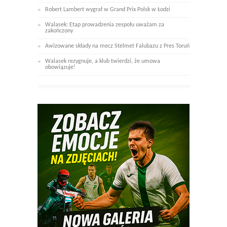
Robert Lambert wygrał w Grand Prix Polsk w Łodzi
Walasek: Etap prowadzenia zespołu uważam za
zakończony
Awizowane składy na mecz Stelmet Falubazu z Pres Toruń
Walasek rezygnuje, a klub twierdzi, że umowa
obowiązuje!