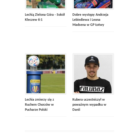
Lechią Zielona Góra - Sokół
Dobre występy Andrzeja
Kleczew 6:1
Lebiediewa i Leona
Madsena w GP Łotwy
Lechia zmierzy się z
Kubera uczestniczył w
Ruchem Chorzów w
poważnym wypadku w
Pucharze Polski
Danii