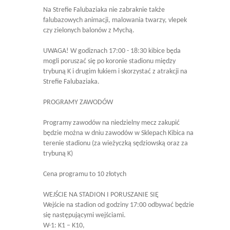
Na Strefie Falubaziaka nie zabraknie także
falubazowych animacji, malowania twarzy, vlepek
czy zielonych balonów z Mychą.
UWAGA! W godiznach 17:00 - 18:30 kibice będa
mogli poruszać się po koronie stadionu między
trybuną K i drugim łukiem i skorzystać z atrakcji na
Strefie Falubaziaka.
PROGRAMY ZAWODÓW
Programy zawodów na niedzielny mecz zakupić
będzie można w dniu zawodów w Sklepach Kibica na
terenie stadionu (za wieżyczką sędziowską oraz za
trybuną K)
Cena programu to 10 złotych
WEJŚCIE NA STADION I PORUSZANIE SIĘ
Wejście na stadion od godziny 17:00 odbywać będzie
się następującymi wejściami.
W-1: K1 – K10,