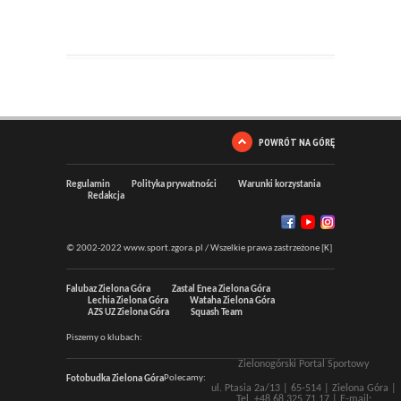
POWRÓT NA GÓRĘ
Regulamin
Polityka prywatności
Warunki korzystania
Redakcja
© 2002-2022 www.sport.zgora.pl / Wszelkie prawa zastrzeżone [K]
Falubaz Zielona Góra
Zastal Enea Zielona Góra
Lechia Zielona Góra
Wataha Zielona Góra
AZS UZ Zielona Góra
Squash Team
Piszemy o klubach:
Zielonogórski Portal Sportowy
Polecamy:
Fotobudka Zielona Góra
ul. Ptasia 2a/13 |
65-514
|
Zielona Góra
|
Tel.
+48 68 325 71 17
| E-mail: