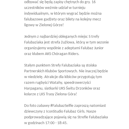
odbywać się będą zapisy chętnych do gry. 16
uczestników weźmie udział w turnieju
indywidualnym, w którym wygrać będzie można
falubazowe gadżety oraz bilety na kolejny mecz
ligowy w Zielonej Górze!
Jednym z najbardziej obleganych miejsc S trefy
Falubaziaka jest strefa żużlowa, którą w tym sezonie
organizujemy wspólnie z adeptami Falubaz Junior
oraz klubem AKS Chóragan Riders.
Stałym punktem Strefy Falubaziaka są stoiska
Partnerskich Klubów Sportowych. Nie inaczej będzie
w niedzielę. Atrakcje dla kibiców przygotują tym
razem rugbyści Watahy, speedrowerzyści
Harpaganu, siatkarki UKS Świtu Drzonków oraz
kolarze z LKS Trasy Zielona Góra!
Do foto zabawy #FalubazSelfie zaproszą natomiast
dziewczyny z IconStudio Falubaz Girls. Nasze
podprowadzające pojawią się na Strefie Falubaziaka
w godzinach 17:00 - 18:45.