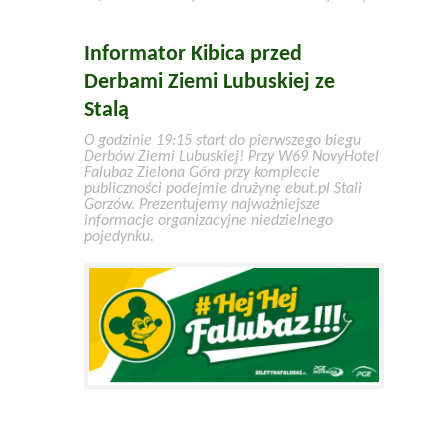
Informator Kibica przed
Derbami Ziemi Lubuskiej ze
Stalą
O godzinie 19:15 start do pierwszego biegu
Derbów Ziemi Lubuskiej! Przy W69 NovyHotel
Falubaz Zielona Góra przy komplecie
publiczności podejmie drużynę ebut.pl Stali
Gorzów. Prezentujemy najważniejsze
informacje organizacyjne niedzielnego
pojedynku.