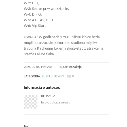
W-2: I – J,
W-3: Sektor przy warsztacie,
W-4: D – G,
W-5: A1 – A2, B – C
W-6: Vip Start
UWAGA! W godiznach 17:00 - 18:30 kibice będa
mogli poruszać się po koronie stadionu między
trybuną K i drugim łukiem i skorzystać z atrakcji na
Strefie Falubaziaka.
2024-05-05 11:19:41
Autor:
Redakcja
0
KATEGORIA:
ZUZEL / NEWSY
Informacja o autorze:
REDAKCJA
Info o autorze newsa
Tagi: