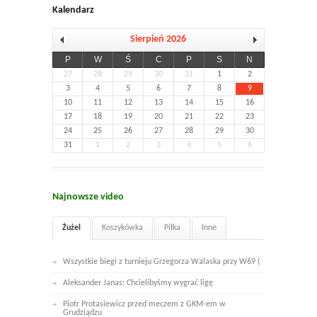
Kalendarz
Sierpień 2026
P
W
Ś
C
P
S
N
27
28
29
30
31
1
2
3
4
5
6
7
8
9
10
11
12
13
14
15
16
17
18
19
20
21
22
23
24
25
26
27
28
29
30
31
1
2
3
4
5
6
Najnowsze video
Żużel
Koszykówka
Piłka
Inne
Wszystkie biegi z turnieju Grzegorza Walaska przy W69 (
Aleksander Janas: Chcielibyśmy wygrać ligę
Piotr Protasiewicz przed meczem z GKM-em w
Grudziądzu