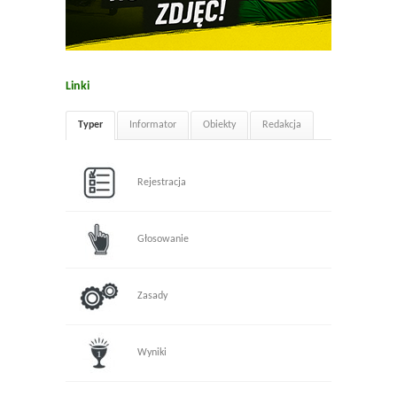
Linki
Typer
Informator
Obiekty
Redakcja
Rejestracja
Głosowanie
Zasady
Wyniki