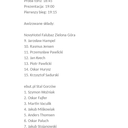
Próba toru: 18:45
Prezentacja: 19:00
Pierwszy bieg: 19:15
Awizowane składy:
NovyHotel Falubaz Zielona Góra
9. Jarosław Hampel
10. Rasmus Jensen
11. Przemysław Pawlicki
12. Jan Kvech
13. Piotr Pawlicki
14. Oskar Hurysz
15. Krzysztof Sadurski
ebut.pl Stal Gorzów
1. Szymon Woźniak
2. Oskar Fajfer
3. Martin Vaculik
4. Jakub Miśkowiak
5. Anders Thomsen
6. Oskar Paluch
7. Jakub Stojanowski