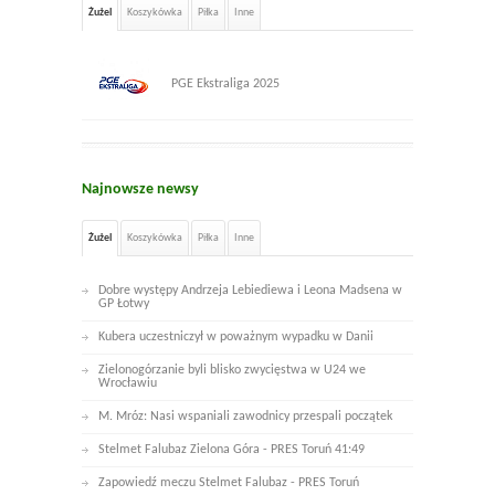
Żużel
Koszykówka
Piłka
Inne
PGE Ekstraliga 2025
Najnowsze newsy
Żużel
Koszykówka
Piłka
Inne
Dobre występy Andrzeja Lebiediewa i Leona Madsena w
GP Łotwy
Kubera uczestniczył w poważnym wypadku w Danii
Zielonogórzanie byli blisko zwycięstwa w U24 we
Wrocławiu
M. Mróz: Nasi wspaniali zawodnicy przespali początek
Stelmet Falubaz Zielona Góra - PRES Toruń 41:49
Zapowiedź meczu Stelmet Falubaz - PRES Toruń