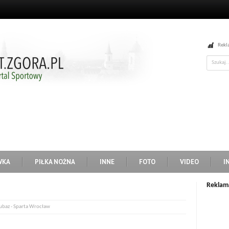
Rekl
WKA
PIŁKA NOŻNA
INNE
FOTO
VIDEO
I
Reklam
lubaz - Sparta Wrocław