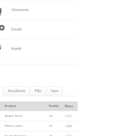
Głosowanie
Zasady
Wyniki
Koszykówka
Piłka
Typer
Bilans
Drużyna
Punkty
+111
Apator Toruń
26
+260
Motor Lublin
33