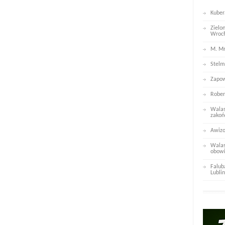
Kuber
Zielo
Wroc
M. Mr
Stelm
Zapow
Rober
Walas
zakoń
Awizo
Walas
obowi
Falub
Lublin