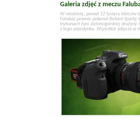
Galeria zdjęć z meczu Falub
W niedzielę, ponad 12 tysięcy kibiców
Falubaz pewnie pokonał Betard Spartę W
trybunach fani zielonogórskiej drużyny ś
z tego pojedynku. Wszystkie zdjęcia w 