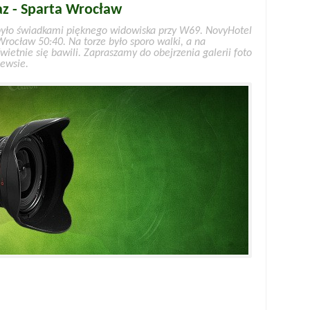
az - Sparta Wrocław
 było świadkami pięknego widowiska przy W69. NovyHotel
rocław 50:40. Na torze było sporo walki, a na
wietnie się bawili. Zapraszamy do obejrzenia galerii foto
newsie.