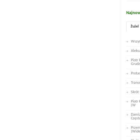
Najnow
Żużel
Wszys
Aleks
Piotr
Grudz
Prota
Trans
Skrót
Piotr
(W
Damia
Częst
Przem
(Wid