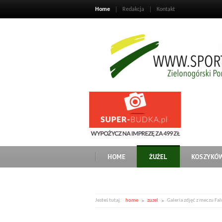
Home
Redakcja
Kontakt
HOME
ŻUŻEL
KOSZYKÓ
Jesteś tutaj:
home
zuzel
Galeria zdjęć z meczu Fa