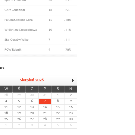
+115
Sparta Wrocław
26
+56
GKM Grudziądz
18
-108
Falubaz Zielona Góra
15
-118
Włókniarz Częstochowa
10
-111
Stal Gorzów Wlkp.
7
-205
ROW Rybnik
4
arz
Sierpień 2026
W
Ś
C
P
S
N
28
29
30
31
1
2
4
5
6
7
8
9
11
12
13
14
15
16
18
19
20
21
22
23
25
26
27
28
29
30
1
2
3
4
5
6