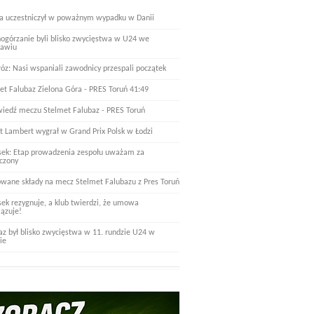
a uczestniczył w poważnym wypadku w Danii
nogórzanie byli blisko zwycięstwa w U24 we
ławiu
óz: Nasi wspaniali zawodnicy przespali początek
et Falubaz Zielona Góra - PRES Toruń 41:49
iedź meczu Stelmet Falubaz - PRES Toruń
t Lambert wygrał w Grand Prix Polsk w Łodzi
ek: Etap prowadzenia zespołu uważam za
czony
wane składy na mecz Stelmet Falubazu z Pres Toruń
ek rezygnuje, a klub twierdzi, że umowa
ązuje!
az był blisko zwycięstwa w 11. rundzie U24 w
ie