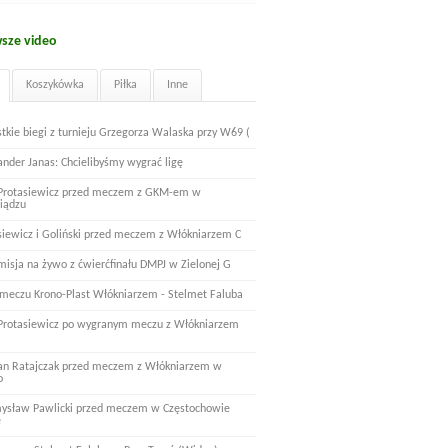
sze video
Koszykówka
Piłka
Inne
tkie biegi z turnieju Grzegorza Walaska przy W69 (
ander Janas: Chcielibyśmy wygrać ligę
 Protasiewicz przed meczem z GKM-em w
iądzu
siewicz i Goliński przed meczem z Włókniarzem C
misja na żywo z ćwierćfinału DMPJ w Zielonej G
 meczu Krono-Plast Włókniarzem - Stelmet Faluba
 Protasiewicz po wygranym meczu z Włókniarzem
n Ratajczak przed meczem z Włókniarzem w
o
ysław Pawlicki przed meczem w Częstochowie
e