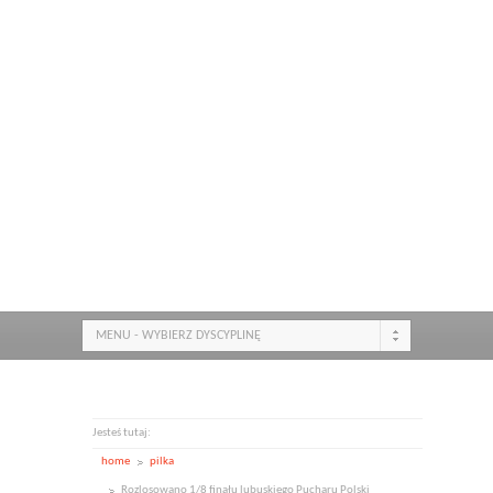
MENU - WYBIERZ DYSCYPLINĘ
Jesteś tutaj:
home
pilka
Rozlosowano 1/8 finału lubuskiego Pucharu Polski