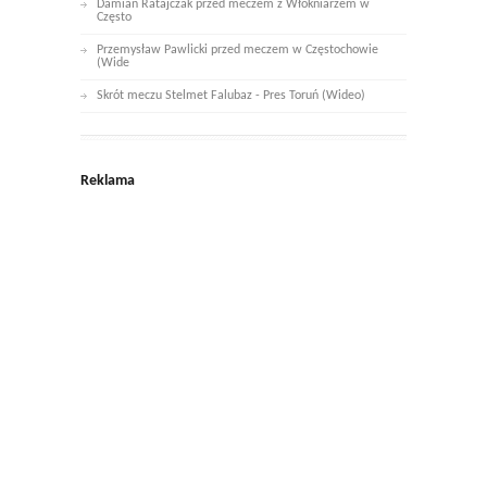
Damian Ratajczak przed meczem z Włókniarzem w
Często
Przemysław Pawlicki przed meczem w Częstochowie
(Wide
Skrót meczu Stelmet Falubaz - Pres Toruń (Wideo)
Reklama