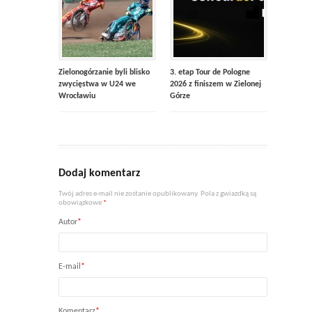
Zielonogórzanie byli blisko
3. etap Tour de Pologne
zwycięstwa w U24 we
2026 z finiszem w Zielonej
Wrocławiu
Górze
Dodaj komentarz
Twój adres e-mail nie zostanie opublikowany. Pola z gwiazdką są
obowiązkowe
*
Autor
*
E-mail
*
Komentarz
*