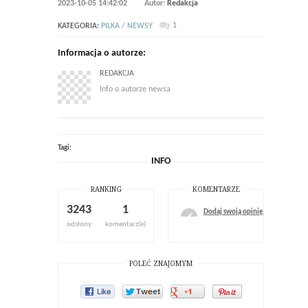
2023-10-05 14:42:02
Autor:
Redakcja
1
KATEGORIA:
PILKA / NEWSY
Informacja o autorze:
REDAKCJA
Info o autorze newsa
Tagi:
INFO
RANKING
KOMENTARZE
3243
1
Dodaj swoją opinię
odsłony
komentarz(e)
POLEĆ ZNAJOMYM