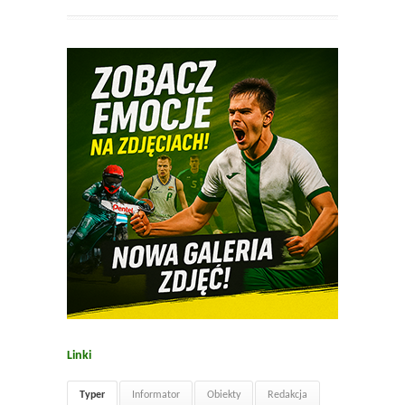
Linki
Typer
Informator
Obiekty
Redakcja