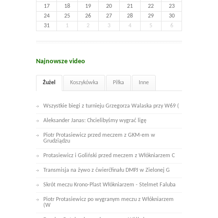
17
18
19
20
21
22
23
24
25
26
27
28
29
30
31
1
2
3
4
5
6
Najnowsze video
Żużel
Koszykówka
Piłka
Inne
Wszystkie biegi z turnieju Grzegorza Walaska przy W69 (
Aleksander Janas: Chcielibyśmy wygrać ligę
Piotr Protasiewicz przed meczem z GKM-em w
Grudziądzu
Protasiewicz i Goliński przed meczem z Włókniarzem C
Transmisja na żywo z ćwierćfinału DMPJ w Zielonej G
Skrót meczu Krono-Plast Włókniarzem - Stelmet Faluba
Piotr Protasiewicz po wygranym meczu z Włókniarzem
(W