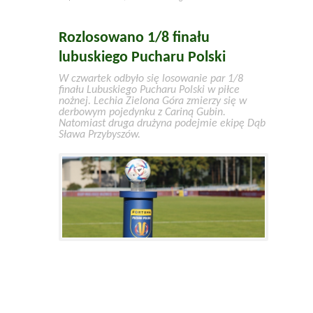
Rozlosowano 1/8 finału
lubuskiego Pucharu Polski
W czwartek odbyło się losowanie par 1/8
finału Lubuskiego Pucharu Polski w piłce
nożnej. Lechia Zielona Góra zmierzy się w
derbowym pojedynku z Cariną Gubin.
Natomiast druga drużyna podejmie ekipę Dąb
Sława Przybyszów.