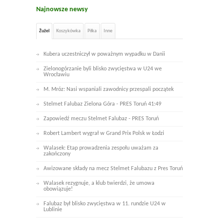
Najnowsze newsy
Żużel
Koszykówka
Piłka
Inne
Kubera uczestniczył w poważnym wypadku w Danii
Zielonogórzanie byli blisko zwycięstwa w U24 we
Wrocławiu
M. Mróz: Nasi wspaniali zawodnicy przespali początek
Stelmet Falubaz Zielona Góra - PRES Toruń 41:49
Zapowiedź meczu Stelmet Falubaz - PRES Toruń
Robert Lambert wygrał w Grand Prix Polsk w Łodzi
Walasek: Etap prowadzenia zespołu uważam za
zakończony
Awizowane składy na mecz Stelmet Falubazu z Pres Toruń
Walasek rezygnuje, a klub twierdzi, że umowa
obowiązuje!
Falubaz był blisko zwycięstwa w 11. rundzie U24 w
Lublinie