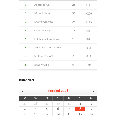
+111
1.
Apator Toruń
26
+260
2.
Motor Lublin
33
+115
3.
Sparta Wrocław
26
+56
4.
GKM Grudziądz
18
-108
5.
Falubaz Zielona Góra
15
-118
6.
Włókniarz Częstochowa
10
-111
7.
Stal Gorzów Wlkp.
7
-205
8.
ROW Rybnik
4
Kalendarz
Sierpień 2026
P
W
Ś
C
P
S
N
27
28
29
30
31
1
2
3
4
5
6
7
8
9
10
11
12
13
14
15
16