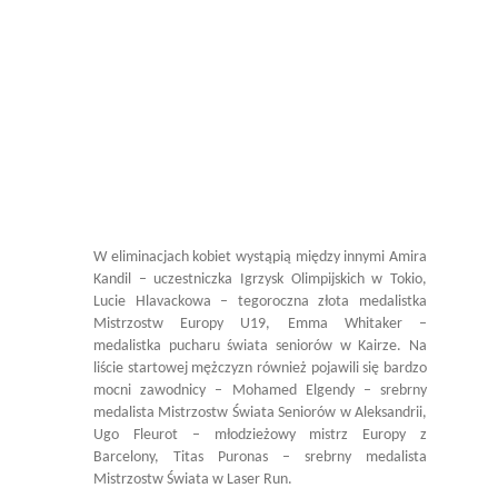
W eliminacjach kobiet wystąpią między innymi Amira
Kandil – uczestniczka Igrzysk Olimpijskich w Tokio,
Lucie Hlavackowa – tegoroczna złota medalistka
Mistrzostw Europy U19, Emma Whitaker –
medalistka pucharu świata seniorów w Kairze. Na
liście startowej mężczyzn również pojawili się bardzo
mocni zawodnicy – Mohamed Elgendy – srebrny
medalista Mistrzostw Świata Seniorów w Aleksandrii,
Ugo Fleurot – młodzieżowy mistrz Europy z
Barcelony, Titas Puronas – srebrny medalista
Mistrzostw Świata w Laser Run.