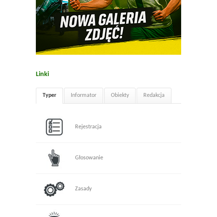
Linki
Typer
Informator
Obiekty
Redakcja
Rejestracja
Głosowanie
Zasady