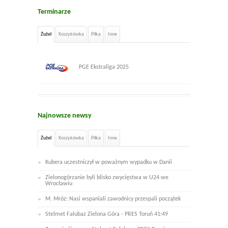
Terminarze
Żużel
Koszykówka
Piłka
Inne
PGE Ekstraliga 2025
Najnowsze newsy
Żużel
Koszykówka
Piłka
Inne
Kubera uczestniczył w poważnym wypadku w Danii
Zielonogórzanie byli blisko zwycięstwa w U24 we
Wrocławiu
M. Mróz: Nasi wspaniali zawodnicy przespali początek
Stelmet Falubaz Zielona Góra - PRES Toruń 41:49