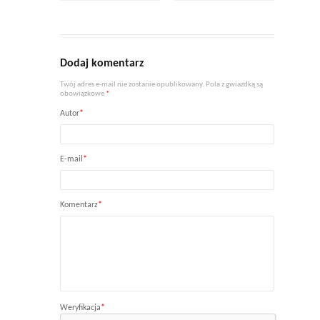
Dodaj komentarz
Twój adres e-mail nie zostanie opublikowany. Pola z gwiazdką są
obowiązkowe
*
Autor
*
E-mail
*
Komentarz
*
Weryfikacja
*