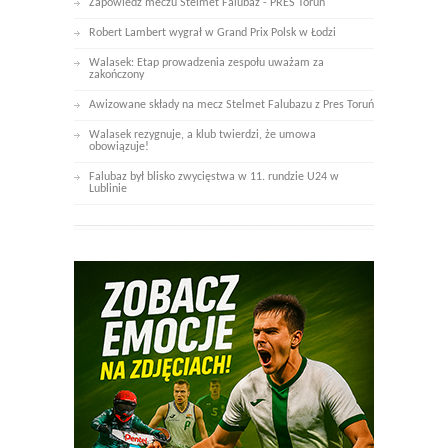
Zapowiedź meczu Stelmet Falubaz - PRES Toruń
Robert Lambert wygrał w Grand Prix Polsk w Łodzi
Walasek: Etap prowadzenia zespołu uważam za
zakończony
Awizowane składy na mecz Stelmet Falubazu z Pres Toruń
Walasek rezygnuje, a klub twierdzi, że umowa
obowiązuje!
Falubaz był blisko zwycięstwa w 11. rundzie U24 w
Lublinie