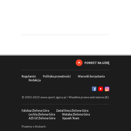
POWRÓT NA GÓRĘ
Regulamin
Polityka prywatności
Warunki korzystania
Redakcja
© 2002-2022 www.sport.zgora.pl / Wszelkie prawa zastrzeżone [K]
Falubaz Zielona Góra
Zastal Enea Zielona Góra
Lechia Zielona Góra
Wataha Zielona Góra
AZS UZ Zielona Góra
Squash Team
Piszemy o klubach: