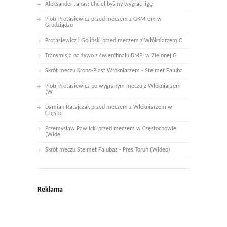
Aleksander Janas: Chcielibyśmy wygrać ligę
Piotr Protasiewicz przed meczem z GKM-em w
Grudziądzu
Protasiewicz i Goliński przed meczem z Włókniarzem C
Transmisja na żywo z ćwierćfinału DMPJ w Zielonej G
Skrót meczu Krono-Plast Włókniarzem - Stelmet Faluba
Piotr Protasiewicz po wygranym meczu z Włókniarzem
(W
Damian Ratajczak przed meczem z Włókniarzem w
Często
Przemysław Pawlicki przed meczem w Częstochowie
(Wide
Skrót meczu Stelmet Falubaz - Pres Toruń (Wideo)
Reklama