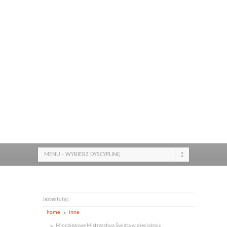
MENU - WYBIERZ DYSCYPLINĘ
Jesteś tutaj:
home
inne
Młodzieżowe Mistrzostwa Świata w pięcioboju