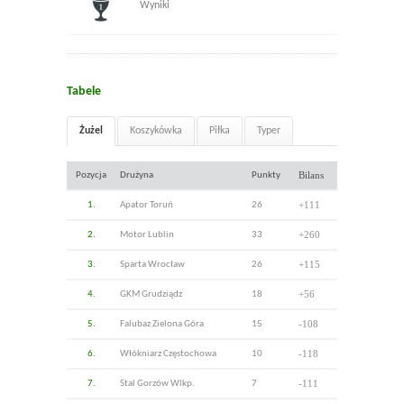
Wyniki
Tabele
Żużel
Koszykówka
Piłka
Typer
Bilans
Pozycja
Drużyna
Punkty
+111
1.
Apator Toruń
26
+260
2.
Motor Lublin
33
+115
3.
Sparta Wrocław
26
+56
4.
GKM Grudziądz
18
-108
5.
Falubaz Zielona Góra
15
-118
6.
Włókniarz Częstochowa
10
-111
7.
Stal Gorzów Wlkp.
7