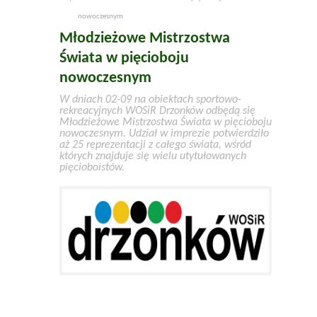
nowoczesnym
Młodzieżowe Mistrzostwa
Świata w pięcioboju
nowoczesnym
W dniach 02-09 na obiektach sportowo-
rekreacyjnych WOSiR Drzonków odbędą się
Młodzieżowe Mistrzostwa Świata w pięcioboju
nowoczesnym. Udział w imprezie potwierdziło
aż 25 reprezentacji z całego świata, wśród
których znajduje się wielu utytułowanych
pięcioboistów.