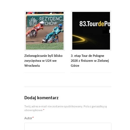
Zielonogórzanie byli blisko
3. etap Tour de Pologne
zwycięstwa w U24 we
2026 z finiszem w Zielonej
Wrocławiu
Górze
Dodaj komentarz
Twój adres e-mail nie zostanie opublikowany. Pola z gwiazdką są
obowiązkowe
*
Autor
*