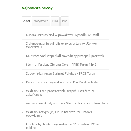
Najnowsze newsy
Żużel
Koszykówka
Piłka
Inne
Kubera uczestniczył w poważnym wypadku w Danii
Zielonogórzanie byli blisko zwycięstwa w U24 we
Wrocławiu
M. Mróz: Nasi wspaniali zawodnicy przespali początek
Stelmet Falubaz Zielona Góra - PRES Toruń 41:49
Zapowiedź meczu Stelmet Falubaz - PRES Toruń
Robert Lambert wygrał w Grand Prix Polsk w Łodzi
Walasek: Etap prowadzenia zespołu uważam za
zakończony
Awizowane składy na mecz Stelmet Falubazu z Pres Toruń
Walasek rezygnuje, a klub twierdzi, że umowa
obowiązuje!
Falubaz był blisko zwycięstwa w 11. rundzie U24 w
Lublinie