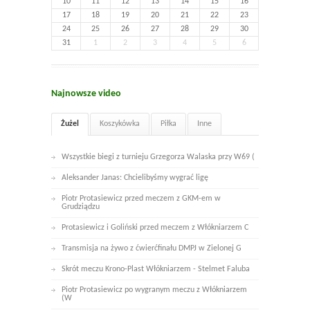
10
11
12
13
14
15
16
17
18
19
20
21
22
23
24
25
26
27
28
29
30
31
1
2
3
4
5
6
Najnowsze video
Żużel
Koszykówka
Piłka
Inne
Wszystkie biegi z turnieju Grzegorza Walaska przy W69 (
Aleksander Janas: Chcielibyśmy wygrać ligę
Piotr Protasiewicz przed meczem z GKM-em w
Grudziądzu
Protasiewicz i Goliński przed meczem z Włókniarzem C
Transmisja na żywo z ćwierćfinału DMPJ w Zielonej G
Skrót meczu Krono-Plast Włókniarzem - Stelmet Faluba
Piotr Protasiewicz po wygranym meczu z Włókniarzem
(W