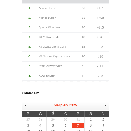
+111
1.
Apator Toruń
26
+260
2.
Motor Lublin
33
+115
3.
Sparta Wrocław
26
+56
4.
GKM Grudziądz
18
-108
5.
Falubaz Zielona Góra
15
-118
6.
Włókniarz Częstochowa
10
-111
7.
Stal Gorzów Wlkp.
7
-205
8.
ROW Rybnik
4
Kalendarz
Sierpień 2026
P
W
Ś
C
P
S
N
27
28
29
30
31
1
2
3
4
5
6
7
8
9