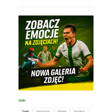
Linki
Typer
Informator
Obiekty
Redakcja