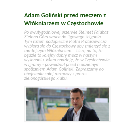
Adam Goliński przed meczem z
Włókniarzem w Częstochowie
Po dwutygodniowej przerwie Stelmet Falubaz
Zielona Góra wraca do ligowego ścigania.
Tym razem podopieczni Piotra Protasiewicza
wybiorą się do Częstochowy aby zmierzyć się z
tamtejszym Włókniarzem. - Liczę na to, że
będzie to kolejny dobry mecz w naszym
wykonaniu. Mam nadzieję, że w Częstochowie
wygramy - powiedział przed niedzielnym
spotkaniem Adam Goliński. Zapraszamy do
obejrzenia całej rozmowy z prezes
zielonogórskiego klubu.