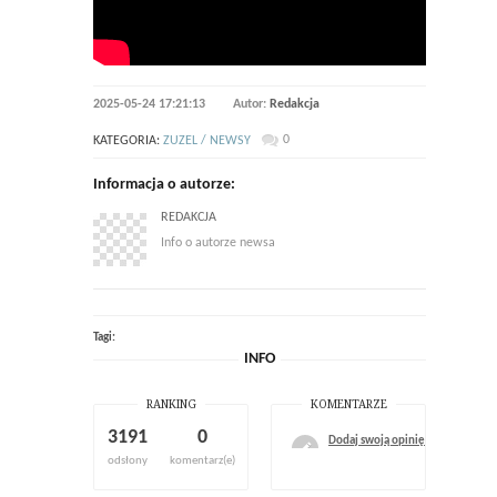
2025-05-24 17:21:13
Autor:
Redakcja
0
KATEGORIA:
ZUZEL / NEWSY
Informacja o autorze:
REDAKCJA
Info o autorze newsa
Tagi:
INFO
RANKING
KOMENTARZE
3191
0
Dodaj swoją opinię
odsłony
komentarz(e)