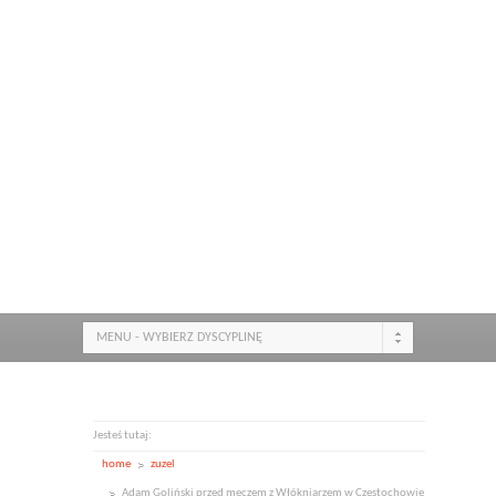
MENU - WYBIERZ DYSCYPLINĘ
Jesteś tutaj:
home
zuzel
Adam Goliński przed meczem z Włókniarzem w Częstochowie