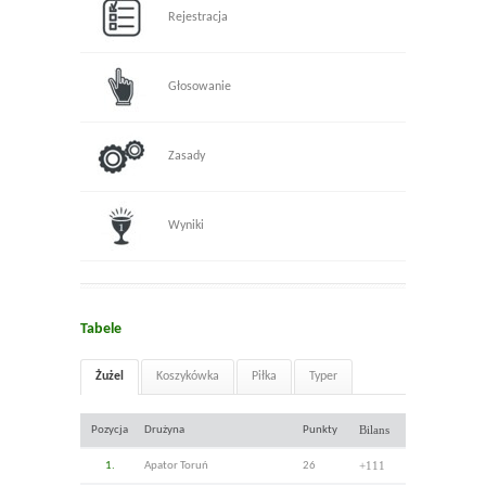
Rejestracja
Głosowanie
Zasady
Wyniki
Tabele
Żużel
Koszykówka
Piłka
Typer
Bilans
Pozycja
Drużyna
Punkty
+111
1.
Apator Toruń
26