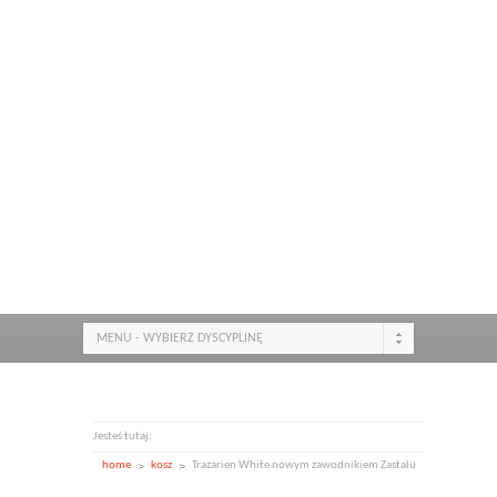
MENU - WYBIERZ DYSCYPLINĘ
Jesteś tutaj:
home
kosz
Trazarien White nowym zawodnikiem Zastalu