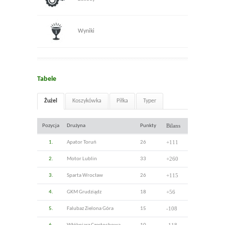
Wyniki
Tabele
Żużel
Koszykówka
Piłka
Typer
Bilans
Pozycja
Drużyna
Punkty
+111
1.
Apator Toruń
26
+260
2.
Motor Lublin
33
+115
3.
Sparta Wrocław
26
+56
4.
GKM Grudziądz
18
-108
5.
Falubaz Zielona Góra
15
-118