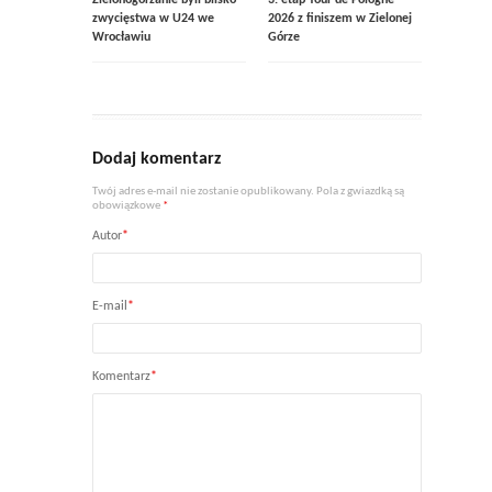
zwycięstwa w U24 we
2026 z finiszem w Zielonej
Wrocławiu
Górze
Dodaj komentarz
Twój adres e-mail nie zostanie opublikowany. Pola z gwiazdką są
obowiązkowe
*
Autor
*
E-mail
*
Komentarz
*