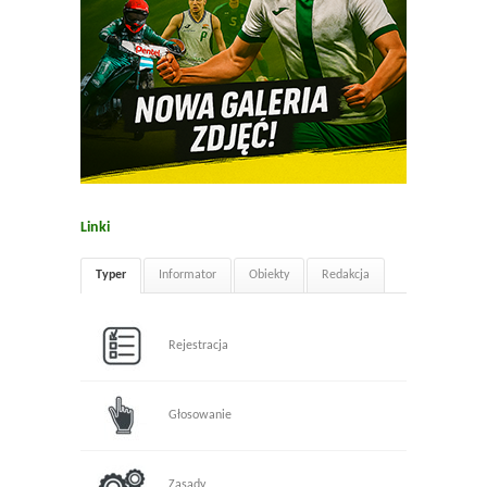
Linki
Typer
Informator
Obiekty
Redakcja
Rejestracja
Głosowanie
Zasady