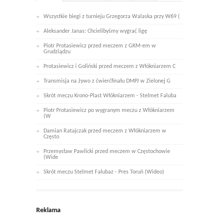
Wszystkie biegi z turnieju Grzegorza Walaska przy W69 (
Aleksander Janas: Chcielibyśmy wygrać ligę
Piotr Protasiewicz przed meczem z GKM-em w
Grudziądzu
Protasiewicz i Goliński przed meczem z Włókniarzem C
Transmisja na żywo z ćwierćfinału DMPJ w Zielonej G
Skrót meczu Krono-Plast Włókniarzem - Stelmet Faluba
Piotr Protasiewicz po wygranym meczu z Włókniarzem
(W
Damian Ratajczak przed meczem z Włókniarzem w
Często
Przemysław Pawlicki przed meczem w Częstochowie
(Wide
Skrót meczu Stelmet Falubaz - Pres Toruń (Wideo)
Reklama