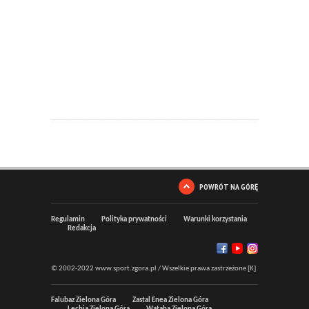
POWRÓT NA GÓRĘ
Regulamin
Polityka prywatności
Warunki korzystania
Redakcja
© 2002-2022 www.sport.zgora.pl / Wszelkie prawa zastrzeżone [K]
Falubaz Zielona Góra
Zastal Enea Zielona Góra