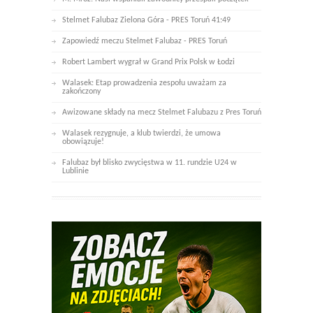
Stelmet Falubaz Zielona Góra - PRES Toruń 41:49
Zapowiedź meczu Stelmet Falubaz - PRES Toruń
Robert Lambert wygrał w Grand Prix Polsk w Łodzi
Walasek: Etap prowadzenia zespołu uważam za
zakończony
Awizowane składy na mecz Stelmet Falubazu z Pres Toruń
Walasek rezygnuje, a klub twierdzi, że umowa
obowiązuje!
Falubaz był blisko zwycięstwa w 11. rundzie U24 w
Lublinie