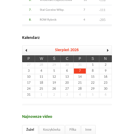
6.
Włókniarz Częstochowa
10
-111
7.
Stal Gorzów Wlkp.
7
-205
8.
ROW Rybnik
4
Kalendarz
Sierpień 2026
P
W
Ś
C
P
S
N
27
28
29
30
31
1
2
3
4
5
6
7
8
9
10
11
12
13
14
15
16
17
18
19
20
21
22
23
24
25
26
27
28
29
30
31
1
2
3
4
5
6
Najnowsze video
Żużel
Koszykówka
Piłka
Inne