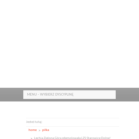
MENU - WYBIERZ DYSCYPLINĘ
Jesteś tutaj:
home
pilka
Lechia Zielona Góra zdemolowała LZS Starowice Dolne!