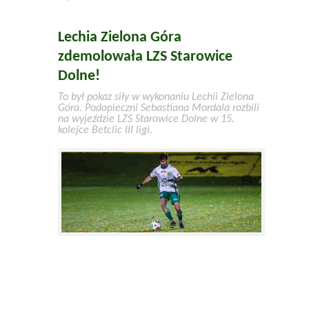
Lechia Zielona Góra
zdemolowała LZS Starowice
Dolne!
To był pokaz siły w wykonaniu Lechii Zielona
Góra. Podopieczni Sebastiana Mordala rozbili
na wyjeździe LZS Starowice Dolne w 15.
kolejce Betclic III ligi.