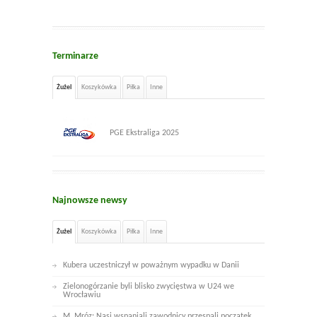
Terminarze
Żużel
Koszykówka
Piłka
Inne
PGE Ekstraliga 2025
Najnowsze newsy
Żużel
Koszykówka
Piłka
Inne
Kubera uczestniczył w poważnym wypadku w Danii
Zielonogórzanie byli blisko zwycięstwa w U24 we
Wrocławiu
M. Mróz: Nasi wspaniali zawodnicy przespali początek