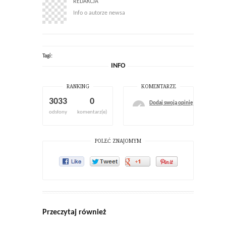
REDAKCJA
Info o autorze newsa
Tagi:
INFO
RANKING
KOMENTARZE
3033
0
Dodaj swoją opinię
odsłony
komentarz(e)
POLEĆ ZNAJOMYM
Przeczytaj również