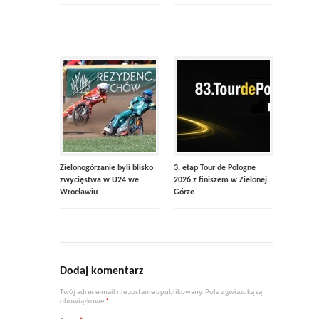
Zielonogórzanie byli blisko
3. etap Tour de Pologne
zwycięstwa w U24 we
2026 z finiszem w Zielonej
Wrocławiu
Górze
Dodaj komentarz
Twój adres e-mail nie zostanie opublikowany. Pola z gwiazdką są
obowiązkowe
*