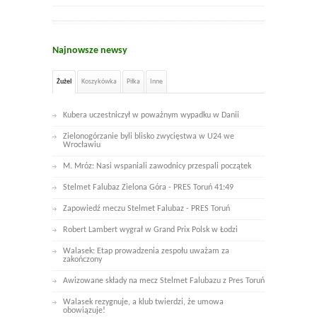
Najnowsze newsy
Żużel
Koszykówka
Piłka
Inne
Kubera uczestniczył w poważnym wypadku w Danii
Zielonogórzanie byli blisko zwycięstwa w U24 we
Wrocławiu
M. Mróz: Nasi wspaniali zawodnicy przespali początek
Stelmet Falubaz Zielona Góra - PRES Toruń 41:49
Zapowiedź meczu Stelmet Falubaz - PRES Toruń
Robert Lambert wygrał w Grand Prix Polsk w Łodzi
Walasek: Etap prowadzenia zespołu uważam za
zakończony
Awizowane składy na mecz Stelmet Falubazu z Pres Toruń
Walasek rezygnuje, a klub twierdzi, że umowa
obowiązuje!