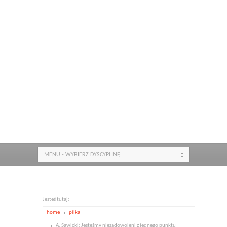
MENU - WYBIERZ DYSCYPLINĘ
Jesteś tutaj:
home
pilka
A. Sawicki: Jesteśmy niezadowoleni z jednego punktu