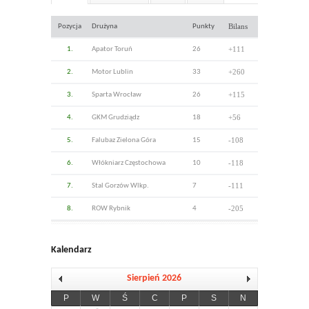
Bilans
Pozycja
Drużyna
Punkty
+111
1.
Apator Toruń
26
+260
2.
Motor Lublin
33
+115
3.
Sparta Wrocław
26
+56
4.
GKM Grudziądz
18
-108
5.
Falubaz Zielona Góra
15
-118
6.
Włókniarz Częstochowa
10
-111
7.
Stal Gorzów Wlkp.
7
-205
8.
ROW Rybnik
4
Kalendarz
Sierpień 2026
P
W
Ś
C
P
S
N