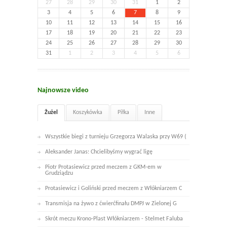
27
28
29
30
31
1
2
3
4
5
6
7
8
9
10
11
12
13
14
15
16
17
18
19
20
21
22
23
24
25
26
27
28
29
30
31
1
2
3
4
5
6
Najnowsze video
Żużel
Koszykówka
Piłka
Inne
Wszystkie biegi z turnieju Grzegorza Walaska przy W69 (
Aleksander Janas: Chcielibyśmy wygrać ligę
Piotr Protasiewicz przed meczem z GKM-em w
Grudziądzu
Protasiewicz i Goliński przed meczem z Włókniarzem C
Transmisja na żywo z ćwierćfinału DMPJ w Zielonej G
Skrót meczu Krono-Plast Włókniarzem - Stelmet Faluba