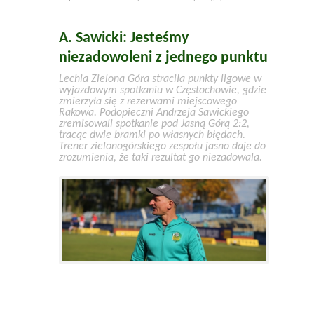
A. Sawicki: Jesteśmy
niezadowoleni z jednego punktu
Lechia Zielona Góra straciła punkty ligowe w
wyjazdowym spotkaniu w Częstochowie, gdzie
zmierzyła się z rezerwami miejscowego
Rakowa. Podopieczni Andrzeja Sawickiego
zremisowali spotkanie pod Jasną Górą 2:2,
tracąc dwie bramki po własnych błędach.
Trener zielonogórskiego zespołu jasno daje do
zrozumienia, że taki rezultat go niezadowala.