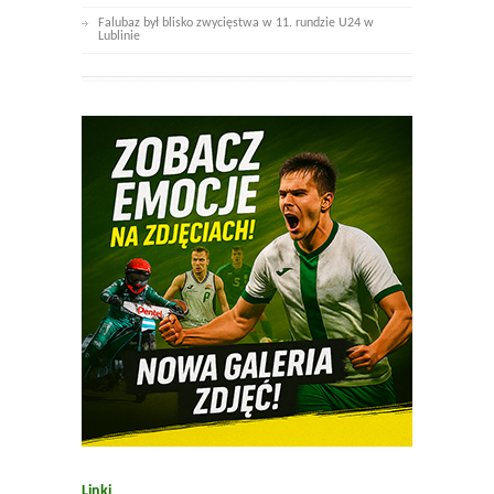
Falubaz był blisko zwycięstwa w 11. rundzie U24 w
Lublinie
Linki