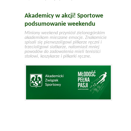
Akademicy w akcji! Sportowe
podsumowanie weekendu
Miniony weekend przyniósł zielonogórskim
akademikom mieszane emocje. Znakomicie
spisali się pierwszoligowi piłkarze ręczni i
trzecioligowi siatkarze, natomiast mniej
powodów do zadowolenia mieli tenisiści
stołowi, koszykarze i piłkarki ręczne.