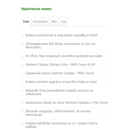
Najnowsze newsy
Żużel
Koszykówka
Piłka
Inne
Kubera uczestniczył w poważnym wypadku w Danii
Zielonogórzanie byli blisko zwycięstwa w U24 we
Wrocławiu
M. Mróz: Nasi wspaniali zawodnicy przespali początek
Stelmet Falubaz Zielona Góra - PRES Toruń 41:49
Zapowiedź meczu Stelmet Falubaz - PRES Toruń
Robert Lambert wygrał w Grand Prix Polsk w Łodzi
Walasek: Etap prowadzenia zespołu uważam za
zakończony
Awizowane składy na mecz Stelmet Falubazu z Pres Toruń
Walasek rezygnuje, a klub twierdzi, że umowa
obowiązuje!
Falubaz był blisko zwycięstwa w 11. rundzie U24 w
Lublinie