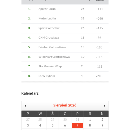
+111
1.
Apator Toruń
26
+260
2.
Motor Lublin
33
+115
3.
Sparta Wrocław
26
+56
4.
GKM Grudziądz
18
-108
5.
Falubaz Zielona Góra
15
-118
6.
Włókniarz Częstochowa
10
-111
7.
Stal Gorzów Wlkp.
7
-205
8.
ROW Rybnik
4
Kalendarz
Sierpień 2026
P
W
Ś
C
P
S
N
27
28
29
30
31
1
2
3
4
5
6
7
8
9