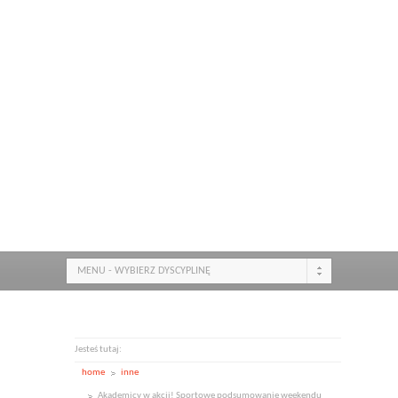
MENU - WYBIERZ DYSCYPLINĘ
Jesteś tutaj:
home
inne
Akademicy w akcji! Sportowe podsumowanie weekendu