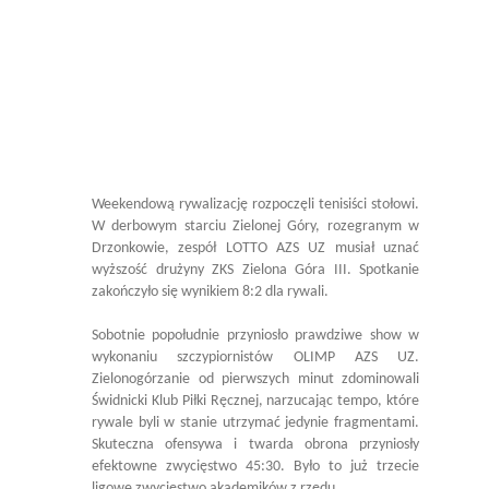
Weekendową rywalizację rozpoczęli tenisiści stołowi.
W derbowym starciu Zielonej Góry, rozegranym w
Drzonkowie, zespół LOTTO AZS UZ musiał uznać
wyższość drużyny ZKS Zielona Góra III. Spotkanie
zakończyło się wynikiem 8:2 dla rywali.
Sobotnie popołudnie przyniosło prawdziwe show w
wykonaniu szczypiornistów OLIMP AZS UZ.
Zielonogórzanie od pierwszych minut zdominowali
Świdnicki Klub Piłki Ręcznej, narzucając tempo, które
rywale byli w stanie utrzymać jedynie fragmentami.
Skuteczna ofensywa i twarda obrona przyniosły
efektowne zwycięstwo 45:30. Było to już trzecie
ligowe zwycięstwo akademików z rzędu.