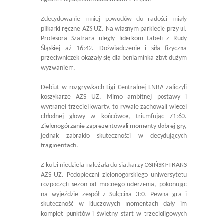
Zdecydowanie mniej powodów do radości miały
piłkarki ręczne AZS UZ. Na własnym parkiecie przy ul.
Profesora Szafrana uległy liderkom tabeli z Rudy
Śląskiej aż 16:42. Doświadczenie i siła fizyczna
przeciwniczek okazały się dla beniaminka zbyt dużym
wyzwaniem.
Debiut w rozgrywkach Ligi Centralnej LNBA zaliczyli
koszykarze AZS UZ. Mimo ambitnej postawy i
wygranej trzeciej kwarty, to rywale zachowali więcej
chłodnej głowy w końcówce, triumfując 71:60.
Zielonogórzanie zaprezentowali momenty dobrej gry,
jednak zabrakło skuteczności w decydujących
fragmentach.
Z kolei niedziela należała do siatkarzy OSIŃSKI-TRANS
AZS UZ. Podopieczni zielonogórskiego uniwersytetu
rozpoczęli sezon od mocnego uderzenia, pokonując
na wyjeździe zespół z Sulęcina 3:0. Pewna gra i
skuteczność w kluczowych momentach dały im
komplet punktów i świetny start w trzecioligowych