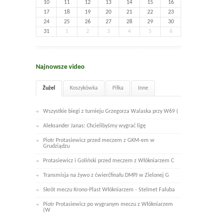
10
11
12
13
14
15
16
17
18
19
20
21
22
23
24
25
26
27
28
29
30
31
1
2
3
4
5
6
Najnowsze video
Żużel
Koszykówka
Piłka
Inne
Wszystkie biegi z turnieju Grzegorza Walaska przy W69 (
Aleksander Janas: Chcielibyśmy wygrać ligę
Piotr Protasiewicz przed meczem z GKM-em w
Grudziądzu
Protasiewicz i Goliński przed meczem z Włókniarzem C
Transmisja na żywo z ćwierćfinału DMPJ w Zielonej G
Skrót meczu Krono-Plast Włókniarzem - Stelmet Faluba
Piotr Protasiewicz po wygranym meczu z Włókniarzem
(W