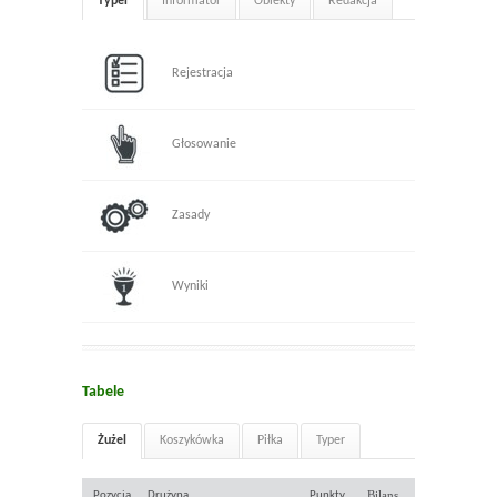
Typer
Informator
Obiekty
Redakcja
Rejestracja
Głosowanie
Zasady
Wyniki
Tabele
Żużel
Koszykówka
Piłka
Typer
Bilans
Pozycja
Drużyna
Punkty