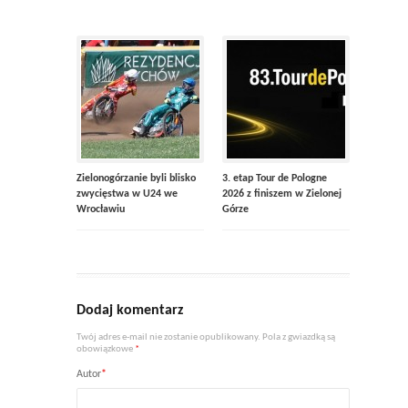
Zielonogórzanie byli blisko
3. etap Tour de Pologne
zwycięstwa w U24 we
2026 z finiszem w Zielonej
Wrocławiu
Górze
Dodaj komentarz
Twój adres e-mail nie zostanie opublikowany. Pola z gwiazdką są
obowiązkowe
*
Autor
*