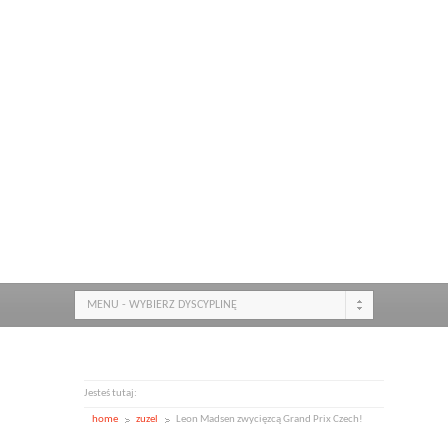
MENU - WYBIERZ DYSCYPLINĘ
Jesteś tutaj:
home
zuzel
Leon Madsen zwycięzcą Grand Prix Czech!