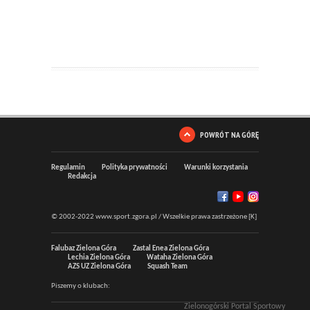
POWRÓT NA GÓRĘ
Regulamin
Polityka prywatności
Warunki korzystania
Redakcja
© 2002-2022 www.sport.zgora.pl / Wszelkie prawa zastrzeżone [K]
Falubaz Zielona Góra
Zastal Enea Zielona Góra
Lechia Zielona Góra
Wataha Zielona Góra
AZS UZ Zielona Góra
Squash Team
Piszemy o klubach:
Zielonogórski Portal Sportowy