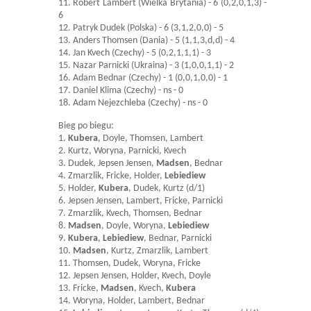
11. Robert Lambert (Wielka Brytania) - 6 (0,2,0,1,3) -
6
12. Patryk Dudek (Polska) - 6 (3,1,2,0,0) - 5
13. Anders Thomsen (Dania) - 5 (1,1,3,d,d) - 4
14. Jan Kvech (Czechy) - 5 (0,2,1,1,1) - 3
15. Nazar Parnicki (Ukraina) - 3 (1,0,0,1,1) - 2
16. Adam Bednar (Czechy) - 1 (0,0,1,0,0) - 1
17. Daniel Klima (Czechy) - ns - 0
18. Adam Nejezchleba (Czechy) - ns - 0
Bieg po biegu:
1.
Kubera
, Doyle, Thomsen, Lambert
2. Kurtz, Woryna, Parnicki, Kvech
3. Dudek, Jepsen Jensen,
Madsen
, Bednar
4. Zmarzlik, Fricke, Holder,
Lebiediew
5. Holder,
Kubera
, Dudek, Kurtz (d/1)
6. Jepsen Jensen, Lambert, Fricke, Parnicki
7. Zmarzlik, Kvech, Thomsen, Bednar
8.
Madsen
, Doyle, Woryna,
Lebiediew
9.
Kubera
,
Lebiediew
, Bednar, Parnicki
10.
Madsen
, Kurtz, Zmarzlik, Lambert
11. Thomsen, Dudek, Woryna, Fricke
12. Jepsen Jensen, Holder, Kvech, Doyle
13. Fricke,
Madsen
, Kvech,
Kubera
14. Woryna, Holder, Lambert, Bednar