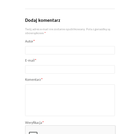
Dodaj komentarz
Twój adres e-mail nie zostanie opublikowany. Pola z gwiazdką są
obowiązkowe
*
Autor
*
E-mail
*
Komentarz
*
Weryfikacja
*