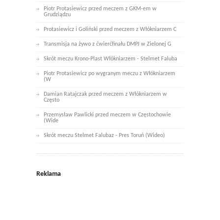
Piotr Protasiewicz przed meczem z GKM-em w
Grudziądzu
Protasiewicz i Goliński przed meczem z Włókniarzem C
Transmisja na żywo z ćwierćfinału DMPJ w Zielonej G
Skrót meczu Krono-Plast Włókniarzem - Stelmet Faluba
Piotr Protasiewicz po wygranym meczu z Włókniarzem
(W
Damian Ratajczak przed meczem z Włókniarzem w
Często
Przemysław Pawlicki przed meczem w Częstochowie
(Wide
Skrót meczu Stelmet Falubaz - Pres Toruń (Wideo)
Reklama