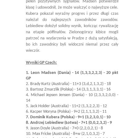
pełen pozytywnych sygnałów. Madsen potwierdził
klasę i udowodnił, że może walczyć o najwyższe cele.
Kubera pokazał wyraźny progres i przez długi czas
należał do najlepszych zawodników zawodów.
Lebiediew dołożył solidny wynik, kończąc rywalizację
na etapie półfinałów. Zielonogórscy kibice mogli
patrzeć na wydarzenia w Pradze z dużą satysfakcją,
bo ich zawodnicy byli widoczni niemal przez cały
wieczór.
Wyniki GP Czech:
1. Leon Madsen (Dania) - 14 (1,3,3,2,2,3) - 20 pkt
GP
2. Brady Kurtz (Australia) - 11+3 (3,d,2,1,3,2) - 18
3. Bartosz Zmarzlik (Polska) - 14 (3,3,1,3,3,1) - 16
4. Michael Jepsen Jensen (Dania) - 10 (2,3,3,2,0,0) -
14
5. Jack Holder (Australia) - 11+2 (1,3,2,2,3) - 12
6. Kacper Woryna (Polska) - 9+2 (2,1,1,3,2) - 11
7. Dominik Kubera (Polska) - 9+1 (3,2,3,0,1) - 10
8. Andrzej Lebiediew (Łotwa) - 7+1 (0,0,2,3,2) - 9
9. Jason Doyle (Australia) - 7+0 (2,2,0,2,1) - 8
10. Max Fricke (Australia) - 8+w (2,1,0,3,2) - 7