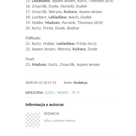
15.
Lebiediew
, Jepsen Jensen, Kurtz, Thomsen (d/4)
16. Zmarzlik, Doyle, Parnicki, Dudek
17. Zmarzlik, Woryna,
Kubera
, Jepsen Jensen
18. Lambert,
Lebiediew
, Kvech, Dudek
19. Holder,
Madsen
, Parnicki, Thomsen (d/st)
20. Kurtz, Fricke, Doyle, Bednar
Półfinały:
21. Kurtz, Holder,
Lebiediew
, Fricke (w/u)
22. Jepsen Jensen, Woryna,
Kubera
, Doyle
Finał:
23.
Madsen
, Kurtz, Zmarzlik, Jepsen Jensen
2026-05-23 22:17:13
Autor:
Redakcja
0
KATEGORIA:
ZUZEL / NEWSY
Informacja o autorze:
REDAKCJA
Info o autorze newsa