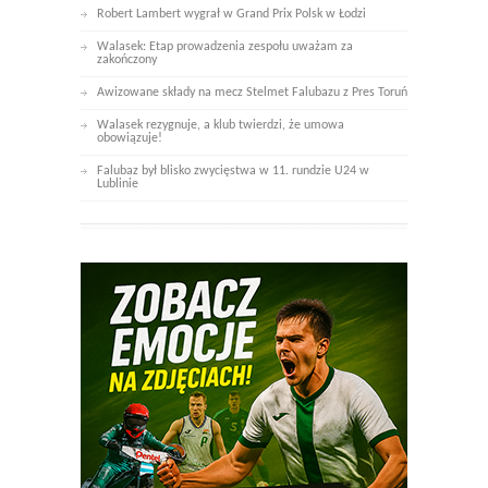
Robert Lambert wygrał w Grand Prix Polsk w Łodzi
Walasek: Etap prowadzenia zespołu uważam za
zakończony
Awizowane składy na mecz Stelmet Falubazu z Pres Toruń
Walasek rezygnuje, a klub twierdzi, że umowa
obowiązuje!
Falubaz był blisko zwycięstwa w 11. rundzie U24 w
Lublinie