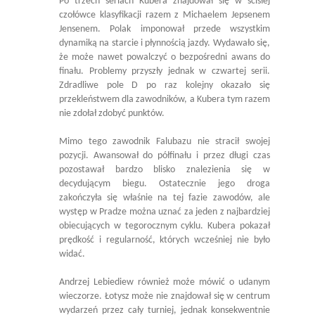
Po trzech seriach Kubera znajdował się w ścisłej
czołówce klasyfikacji razem z Michaelem Jepsenem
Jensenem. Polak imponował przede wszystkim
dynamiką na starcie i płynnością jazdy. Wydawało się,
że może nawet powalczyć o bezpośredni awans do
finału. Problemy przyszły jednak w czwartej serii.
Zdradliwe pole D po raz kolejny okazało się
przekleństwem dla zawodników, a Kubera tym razem
nie zdołał zdobyć punktów.
Mimo tego zawodnik Falubazu nie stracił swojej
pozycji. Awansował do półfinału i przez długi czas
pozostawał bardzo blisko znalezienia się w
decydującym biegu. Ostatecznie jego droga
zakończyła się właśnie na tej fazie zawodów, ale
występ w Pradze można uznać za jeden z najbardziej
obiecujących w tegorocznym cyklu. Kubera pokazał
prędkość i regularność, których wcześniej nie było
widać.
Andrzej Lebiediew również może mówić o udanym
wieczorze. Łotysz może nie znajdował się w centrum
wydarzeń przez cały turniej, jednak konsekwentnie