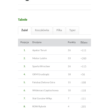
Tabele
Żużel
Koszykówka
Piłka
Typer
Bilans
Pozycja
Drużyna
Punkty
+111
1.
Apator Toruń
26
+260
2.
Motor Lublin
33
+115
3.
Sparta Wrocław
26
+56
4.
GKM Grudziądz
18
-108
5.
Falubaz Zielona Góra
15
-118
6.
Włókniarz Częstochowa
10
-111
7.
Stal Gorzów Wlkp.
7
-205
8.
ROW Rybnik
4