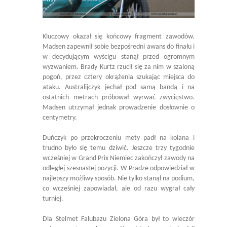
Kluczowy okazał się końcowy fragment zawodów.
Madsen zapewnił sobie bezpośredni awans do finału i
w decydującym wyścigu stanął przed ogromnym
wyzwaniem. Brady Kurtz rzucił się za nim w szaloną
pogoń, przez cztery okrążenia szukając miejsca do
ataku. Australijczyk jechał pod samą bandą i na
ostatnich metrach próbował wyrwać zwycięstwo.
Madsen utrzymał jednak prowadzenie dosłownie o
centymetry.
Duńczyk po przekroczeniu mety padł na kolana i
trudno było się temu dziwić. Jeszcze trzy tygodnie
wcześniej w Grand Prix Niemiec zakończył zawody na
odległej szesnastej pozycji. W Pradze odpowiedział w
najlepszy możliwy sposób. Nie tylko stanął na podium,
co wcześniej zapowiadał, ale od razu wygrał cały
turniej.
Dla Stelmet Falubazu Zielona Góra był to wieczór