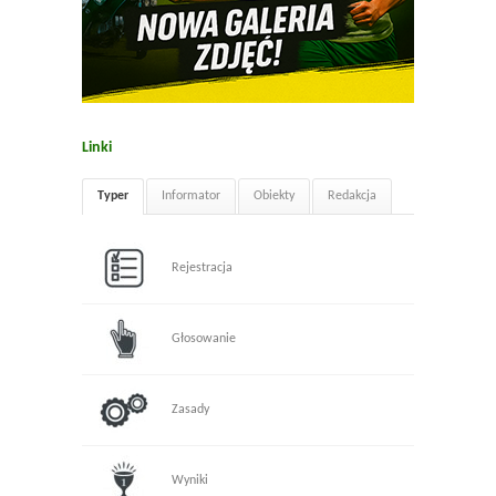
Linki
Typer
Informator
Obiekty
Redakcja
Rejestracja
Głosowanie
Zasady
Wyniki