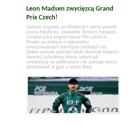
Leon Madsen zwycięzcą Grand
Prix Czech!
Szalone ściganie na Markecie i wielki powrót
Leona Madsena. Zawodnik Stelmet Falubazu
Zielona Góra wygrał Grand Prix Czech w
Pradze po jednym z najbardziej
emocjonujących turniejów ostatnich lat.
Dobre zawody zaliczyli także Dominik Kubera i
Andrzej Lebiediew, którzy zakończyli
rywalizację na półfinałach i do samego końca
pozostawali w grze o wielki finał.