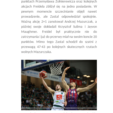
punktach Przemysława Żołnierewicza oraz kolejnych
akcjach Freidela zbliżył się na jedno posiadanie. W
pewnym momencie szczecinianie objęli nawet
prowadzenie, ale Zastal odpowiedział spokojnie.
Ważną akcję 2+1 zanotował Andrzej Mazurczak, a
później swoje dokładali Krzysztof Sulima i Jayvon
Maughmer. Freidel był praktycznie nie do
zatrzymania i już do przerwy miał na swoim koncie 20
punktów. Mimo tego Zastal schodził do szatni z
przewagą 47-43 po kolejnych skutecznych rzutach
wolnych Mazurczaka.