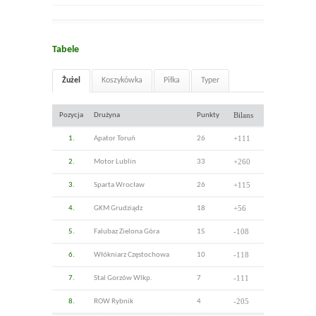
Tabele
Żużel
Koszykówka
Piłka
Typer
Bilans
Pozycja
Drużyna
Punkty
+111
1.
Apator Toruń
26
+260
2.
Motor Lublin
33
+115
3.
Sparta Wrocław
26
+56
4.
GKM Grudziądz
18
-108
5.
Falubaz Zielona Góra
15
-118
6.
Włókniarz Częstochowa
10
-111
7.
Stal Gorzów Wlkp.
7
-205
8.
ROW Rybnik
4