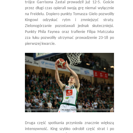
trójce Garrisona Zastal prowadził już 12-5. Goście
przez długi czas opierali swoją grę niemal wyłącznie
na Freidelu. Dopiero punkty Tomasza Gielo pozwoliły
Kingowi odzyskać rytm i zmniejszyć straty.
Zielonogórzanie pozostawali jednak skuteczniejsi.
Punkty Phila Faynea oraz trafienie Filipa Matczaka
zza łuku pozwoliły utrzymać prowadzenie 23-18 po
pierwszej kwarcie.
Druga część spotkania przyniosła znacznie większą
intensywność. King szybko odrobił część strat i po