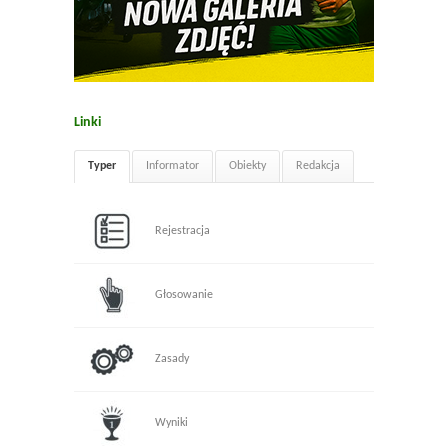
Linki
Typer
Informator
Obiekty
Redakcja
Rejestracja
Głosowanie
Zasady
Wyniki