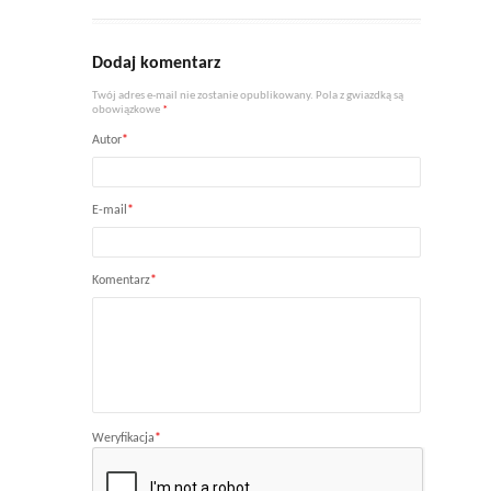
Dodaj komentarz
Twój adres e-mail nie zostanie opublikowany. Pola z gwiazdką są
obowiązkowe
*
Autor
*
E-mail
*
Komentarz
*
Weryfikacja
*