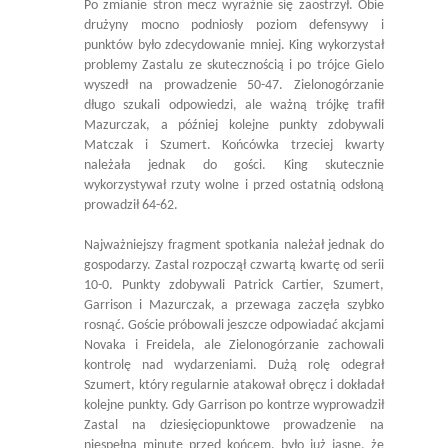
Po zmianie stron mecz wyraźnie się zaostrzył. Obie
drużyny mocno podniosły poziom defensywy i
punktów było zdecydowanie mniej. King wykorzystał
problemy Zastalu ze skutecznością i po trójce Gielo
wyszedł na prowadzenie 50-47. Zielonogórzanie
długo szukali odpowiedzi, ale ważną trójkę trafił
Mazurczak, a później kolejne punkty zdobywali
Matczak i Szumert. Końcówka trzeciej kwarty
należała jednak do gości. King skutecznie
wykorzystywał rzuty wolne i przed ostatnią odsłoną
prowadził 64-62.
Najważniejszy fragment spotkania należał jednak do
gospodarzy. Zastal rozpoczął czwartą kwartę od serii
10-0. Punkty zdobywali Patrick Cartier, Szumert,
Garrison i Mazurczak, a przewaga zaczęła szybko
rosnąć. Goście próbowali jeszcze odpowiadać akcjami
Novaka i Freidela, ale Zielonogórzanie zachowali
kontrolę nad wydarzeniami. Dużą rolę odegrał
Szumert, który regularnie atakował obręcz i dokładał
kolejne punkty. Gdy Garrison po kontrze wyprowadził
Zastal na dziesięciopunktowe prowadzenie na
niespełna minutę przed końcem, było już jasne, że