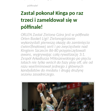
półfinale!
Zastal pokonał Kinga po raz
trzeci i zameldował się w
półfinale!
ORLEN Zastal Zielona Góra jest w półfinale
Orlen Basket Ligi! Zielonogórzanie
wykorzystali pierwszą okazję do zamknięcia
ćwierćfinałowej serii i po zwycięstwie nad
Kingiem Szczecin 86-80 przypieczętowali
awans, wygrywając całą rywalizację 3:1.
Zespół Arkadiusza Miłoszewskiego po pięciu
latach nie tylko wrócił do fazy play off, ale od
razu wyeliminował jednego z głównych
kandydatów do medalu i drugą drużynę
sezonu zasadniczego.