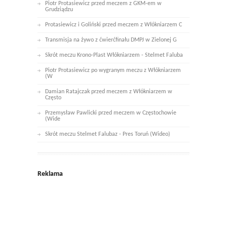
Piotr Protasiewicz przed meczem z GKM-em w
Grudziądzu
Protasiewicz i Goliński przed meczem z Włókniarzem C
Transmisja na żywo z ćwierćfinału DMPJ w Zielonej G
Skrót meczu Krono-Plast Włókniarzem - Stelmet Faluba
Piotr Protasiewicz po wygranym meczu z Włókniarzem
(W
Damian Ratajczak przed meczem z Włókniarzem w
Często
Przemysław Pawlicki przed meczem w Częstochowie
(Wide
Skrót meczu Stelmet Falubaz - Pres Toruń (Wideo)
Reklama