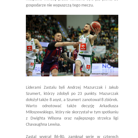
gospodarze nie wypuszczą tego meczu.
Liderami Zastalu byli Andrzej Mazurczak i Jakub
Szumert, którzy zdobyli po 23 punkty. Mazurczak
dołożył także 8 asyst, a Szumert zanotował 8 zbiórek.
Warto odnotować także decyzję Arkadiusza
Miłoszewskiego, który nie skorzystał w tym spotkaniu
z Dwighta Wilsona oraz najlepszego strzelca ligi
Chavaughna Lewisa.
Zastal wygrał 86-80, zamknął serię w czterech