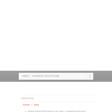
MENU - WYBIERZ DYSCYPLINĘ
Jesteś tutaj:
home
kosz
Zastal pokonał Kinga po raz trzeci i zameldował się w