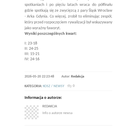
spotkaniach i po pięciu latach wraca do półfinału
gdzie spotkają się ze zwycięzcą z pary Śląsk Wrocław
- Arka Gdynia. Co więcej, zrobił to eliminując zespół,
który przed rozpoczęciem rywalizacji był wskazywany
jako wyraźny faworyt.
Wyniki poszczególnych kwart:
I: 23-18
II: 24-25
III: 15-21
IV: 24-16
2026-05-20 22:23:48
Autor:
Redakcja
0
KATEGORIA:
KOSZ / NEWSY
Informacja o autorze:
REDAKCJA
Info o autorze newsa