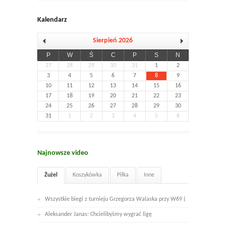
Kalendarz
Sierpień 2026
P
W
Ś
C
P
S
N
27
28
29
30
31
1
2
3
4
5
6
7
8
9
10
11
12
13
14
15
16
17
18
19
20
21
22
23
24
25
26
27
28
29
30
31
1
2
3
4
5
6
Najnowsze video
Żużel
Koszykówka
Piłka
Inne
Wszystkie biegi z turnieju Grzegorza Walaska przy W69 (
Aleksander Janas: Chcielibyśmy wygrać ligę