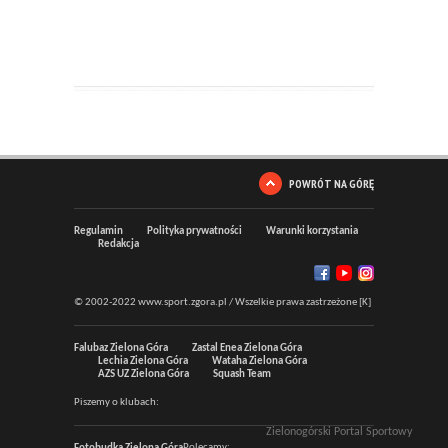
POWRÓT NA GÓRĘ
Regulamin
Polityka prywatności
Warunki korzystania
Redakcja
© 2002-2022 www.sport.zgora.pl / Wszelkie prawa zastrzeżone [K]
Falubaz Zielona Góra
Zastal Enea Zielona Góra
Lechia Zielona Góra
Wataha Zielona Góra
AZS UZ Zielona Góra
Squash Team
Piszemy o klubach:
Zielonogórski Portal Sportowy
Polecamy: