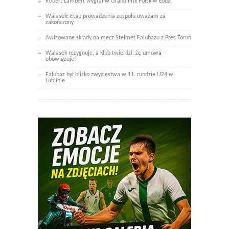
Robert Lambert wygrał w Grand Prix Polsk w Łodzi
Walasek: Etap prowadzenia zespołu uważam za
zakończony
Awizowane składy na mecz Stelmet Falubazu z Pres Toruń
Walasek rezygnuje, a klub twierdzi, że umowa
obowiązuje!
Falubaz był blisko zwycięstwa w 11. rundzie U24 w
Lublinie