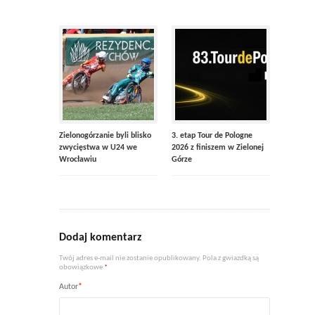
Zielonogórzanie byli blisko
3. etap Tour de Pologne
zwycięstwa w U24 we
2026 z finiszem w Zielonej
Wrocławiu
Górze
Dodaj komentarz
Twój adres e-mail nie zostanie opublikowany. Pola z gwiazdką są
obowiązkowe
*
Autor
*