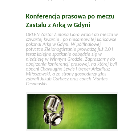
Konferencja prasowa po meczu
Zastalu z Arką w Gdyni
ORLEN Zastal Zielona Góra wrócił do meczu w
czwartej kwarcie i po niesamowitej końcówce
pokonał Arkę w Gdyni. W półfinałowej
potyczce Zielonogórzanie prowadzą już 2:0 i
teraz kolejne spotkanie odbędzie się w
niedzielę w Winnym Grodzie. Zapraszamy do
obejrzenia konferencji prasowej, na której byli
obecni Chavaughn Lewis i trener Arkadiusz
Miłoszewski, a ze strony gospodarzy głos
zabrali Jakub Garbacz oraz coach Mantas
Cesnauskis.