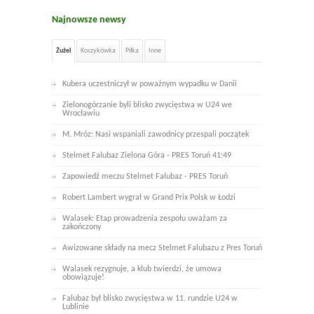
Najnowsze newsy
Żużel
Koszykówka
Piłka
Inne
Kubera uczestniczył w poważnym wypadku w Danii
Zielonogórzanie byli blisko zwycięstwa w U24 we
Wrocławiu
M. Mróz: Nasi wspaniali zawodnicy przespali początek
Stelmet Falubaz Zielona Góra - PRES Toruń 41:49
Zapowiedź meczu Stelmet Falubaz - PRES Toruń
Robert Lambert wygrał w Grand Prix Polsk w Łodzi
Walasek: Etap prowadzenia zespołu uważam za
zakończony
Awizowane składy na mecz Stelmet Falubazu z Pres Toruń
Walasek rezygnuje, a klub twierdzi, że umowa
obowiązuje!
Falubaz był blisko zwycięstwa w 11. rundzie U24 w
Lublinie