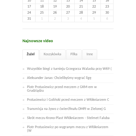
10
11
12
13
14
15
16
17
18
19
20
21
22
23
24
25
26
27
28
29
30
31
1
2
3
4
5
6
Najnowsze video
Żużel
Koszykówka
Piłka
Inne
Wszystkie biegi z turnieju Grzegorza Walaska przy W69 (
Aleksander Janas: Chcielibyśmy wygrać ligę
Piotr Protasiewicz przed meczem z GKM-em w
Grudziądzu
Protasiewicz i Goliński przed meczem z Włókniarzem C
Transmisja na żywo z ćwierćfinału DMPJ w Zielonej G
Skrót meczu Krono-Plast Włókniarzem - Stelmet Faluba
Piotr Protasiewicz po wygranym meczu z Włókniarzem
(W