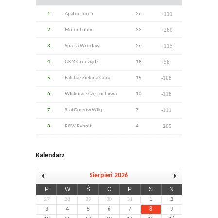
+111
1.
Apator Toruń
26
+260
2.
Motor Lublin
33
+115
3.
Sparta Wrocław
26
+56
4.
GKM Grudziądz
18
-108
5.
Falubaz Zielona Góra
15
-118
6.
Włókniarz Częstochowa
10
-111
7.
Stal Gorzów Wlkp.
7
-205
8.
ROW Rybnik
4
Kalendarz
Sierpień 2026
P
W
Ś
C
P
S
N
27
28
29
30
31
1
2
3
4
5
6
7
8
9