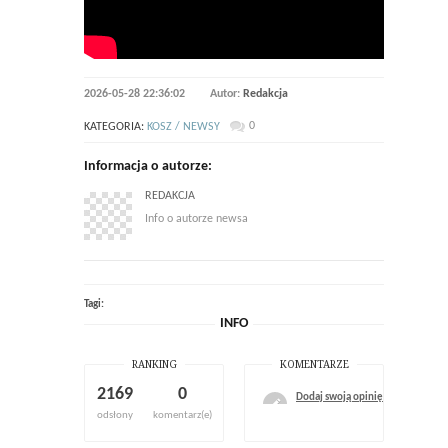
2026-05-28 22:36:02
Autor:
Redakcja
0
KATEGORIA:
KOSZ / NEWSY
Informacja o autorze:
REDAKCJA
Info o autorze newsa
Tagi:
INFO
RANKING
KOMENTARZE
2169
0
Dodaj swoją opinię
odsłony
komentarz(e)