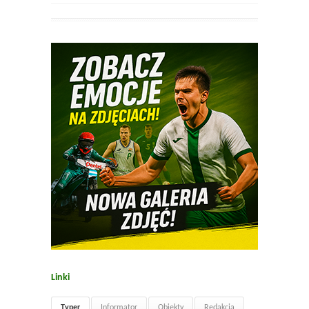
Linki
Typer
Informator
Obiekty
Redakcja