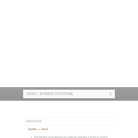
MENU - WYBIERZ DYSCYPLINĘ
Jesteś tutaj:
home
kosz
Konferencja prasowa po meczu Zastalu z Arką w Gdyni