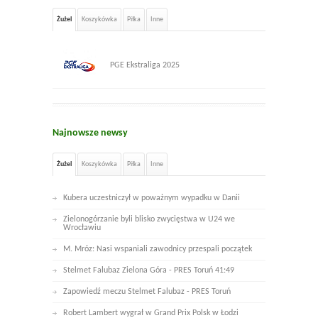
Żużel
Koszykówka
Piłka
Inne
PGE Ekstraliga 2025
Najnowsze newsy
Żużel
Koszykówka
Piłka
Inne
Kubera uczestniczył w poważnym wypadku w Danii
Zielonogórzanie byli blisko zwycięstwa w U24 we
Wrocławiu
M. Mróz: Nasi wspaniali zawodnicy przespali początek
Stelmet Falubaz Zielona Góra - PRES Toruń 41:49
Zapowiedź meczu Stelmet Falubaz - PRES Toruń
Robert Lambert wygrał w Grand Prix Polsk w Łodzi