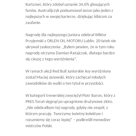
Kurtzowi, który zdobył uznanie 34,6% głosujących
fanów. Australijczyk podsumował sezon jako jeden z
najlepszych w swojej karierze, dziękując kibicom za
zaufanie.
Nagrodę dla najlepszego juniora odebrał Wiktor
Przyjemski z ORLEN OIL MOTORU Lublin. 20-latek nie
ukrywał zaskoczenia: „Byłem pewien, że w tym roku
nagrodę otrzyma Damian Ratajczak, dlatego bardzo
się cieszę z tego wyróżnienia”.
W ramach akcji Red Bull Juniorskie Asy wyróżniony
został Maciej Janowski, który zachęcał młodych
zawodników do walki o ten tytuł w przyszłości.
W kategorii trenerskiej zwyciężył Piotr Baron, który z
PRES Toruń sięgnął po upragnione drużynowe złoto.
„Nie odebrałbym tej nagrody, gdyby nie zespół, z
którym pracuję. Tworzymy świetny kolektyw i
rozumiemy się coraz lepiej” – podkreślił menedżer
mistrzów Polski.