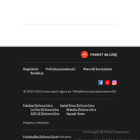
POWRÓT NA GÓRĘ
Regulamin
Polityka prywatności
Warunki korzystania
Redakcja
© 2002-2022 www.sport.zgora.pl / Wszelkie prawa zastrzeżone [K]
Falubaz Zielona Góra
Zastal Enea Zielona Góra
Lechia Zielona Góra
Wataha Zielona Góra
AZS UZ Zielona Góra
Squash Team
Piszemy o klubach:
Zielonogórski Portal Sportowy
Polecamy:
Fotobudka Zielona Góra