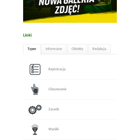
Linki
Typer
Informator
Obiekty
Redakcja
Rejestracja
Głosowanie
Zasady
Wyniki