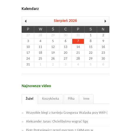
Kalendarz
Sierpień 2026
P
W
Ś
C
P
S
N
27
28
29
30
31
1
2
3
4
5
6
7
8
9
10
11
12
13
14
15
16
17
18
19
20
21
22
23
24
25
26
27
28
29
30
31
1
2
3
4
5
6
Najnowsze video
Żużel
Koszykówka
Piłka
Inne
Wszystkie biegi z turnieju Grzegorza Walaska przy W69 (
Aleksander Janas: Chcielibyśmy wygrać ligę
Piotr Protasiewicz przed meczem z GKM-em w