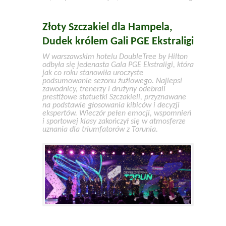
Złoty Szczakiel dla Hampela,
Dudek królem Gali PGE Ekstraligi
W warszawskim hotelu DoubleTree by Hilton
odbyła się jedenasta Gala PGE Ekstraligi, która
jak co roku stanowiła uroczyste
podsumowanie sezonu żużlowego. Najlepsi
zawodnicy, trenerzy i drużyny odebrali
prestiżowe statuetki Szczakieli, przyznawane
na podstawie głosowania kibiców i decyzji
ekspertów. Wieczór pełen emocji, wspomnień
i sportowej klasy zakończył się w atmosferze
uznania dla triumfatorów z Torunia.