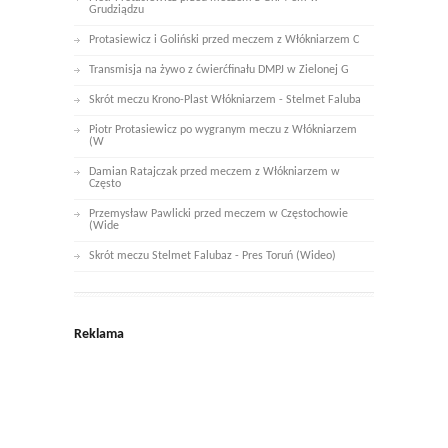
Grudziądzu
Protasiewicz i Goliński przed meczem z Włókniarzem C
Transmisja na żywo z ćwierćfinału DMPJ w Zielonej G
Skrót meczu Krono-Plast Włókniarzem - Stelmet Faluba
Piotr Protasiewicz po wygranym meczu z Włókniarzem
(W
Damian Ratajczak przed meczem z Włókniarzem w
Często
Przemysław Pawlicki przed meczem w Częstochowie
(Wide
Skrót meczu Stelmet Falubaz - Pres Toruń (Wideo)
Reklama