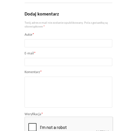
Dodaj komentarz
Twój adres e-mail nie zostanie opublikowany. Pola z gwiazdką są
obowiązkowe
*
Autor
*
E-mail
*
Komentarz
*
Weryfikacja
*