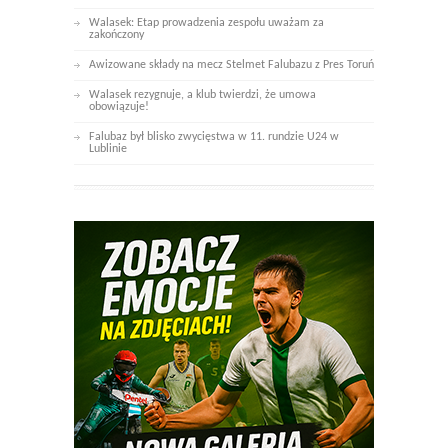
Walasek: Etap prowadzenia zespołu uważam za
zakończony
Awizowane składy na mecz Stelmet Falubazu z Pres Toruń
Walasek rezygnuje, a klub twierdzi, że umowa
obowiązuje!
Falubaz był blisko zwycięstwa w 11. rundzie U24 w
Lublinie