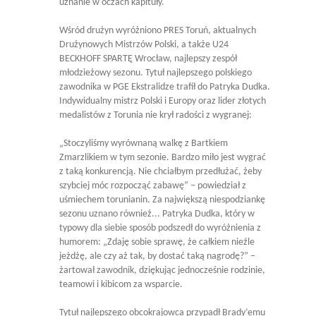
uznanie w oczach kapituły.
Wśród drużyn wyróżniono PRES Toruń, aktualnych
Drużynowych Mistrzów Polski, a także U24
BECKHOFF SPARTĘ Wrocław, najlepszy zespół
młodzieżowy sezonu. Tytuł najlepszego polskiego
zawodnika w PGE Ekstralidze trafił do Patryka Dudka.
Indywidualny mistrz Polski i Europy oraz lider złotych
medalistów z Torunia nie krył radości z wygranej:
„Stoczyliśmy wyrównaną walkę z Bartkiem
Zmarzlikiem w tym sezonie. Bardzo miło jest wygrać
z taką konkurencją. Nie chciałbym przedłużać, żeby
szybciej móc rozpocząć zabawę” – powiedział z
uśmiechem torunianin. Za największą niespodziankę
sezonu uznano również... Patryka Dudka, który w
typowy dla siebie sposób podszedł do wyróżnienia z
humorem: „Zdaję sobie sprawę, że całkiem nieźle
jeżdżę, ale czy aż tak, by dostać taką nagrodę?” –
żartował zawodnik, dziękując jednocześnie rodzinie,
teamowi i kibicom za wsparcie.
Tytuł najlepszego obcokrajowca przypadł Brady’emu