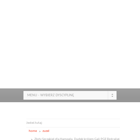
MENU - WYBIERZ DYSCYPLINĘ
Jesteś tutaj:
home
zuzel
Złoty Szczakiel dla Hampela, Dudek królem Gali PGE Ekstraligi