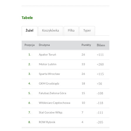
Tabele
Żużel
Koszykówka
Piłka
Typer
Bilans
Pozycja
Drużyna
Punkty
+111
1.
Apator Toruń
26
+260
2.
Motor Lublin
33
+115
3.
Sparta Wrocław
26
+56
4.
GKM Grudziądz
18
-108
5.
Falubaz Zielona Góra
15
-118
6.
Włókniarz Częstochowa
10
-111
7.
Stal Gorzów Wlkp.
7
-205
8.
ROW Rybnik
4