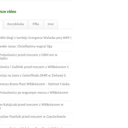
sze video
Koszykówka
Piłka
Inne
tkie biegi z turnieju Grzegorza Walaska przy W69 (
ander Janas: Chcielibyśmy wygrać ligę
 Protasiewicz przed meczem z GKM-em w
iądzu
siewicz i Goliński przed meczem z Włókniarzem C
misja na żywo z ćwierćfinału DMPJ w Zielonej G
 meczu Krono-Plast Włókniarzem - Stelmet Faluba
 Protasiewicz po wygranym meczu z Włókniarzem
n Ratajczak przed meczem z Włókniarzem w
o
ysław Pawlicki przed meczem w Częstochowie
e