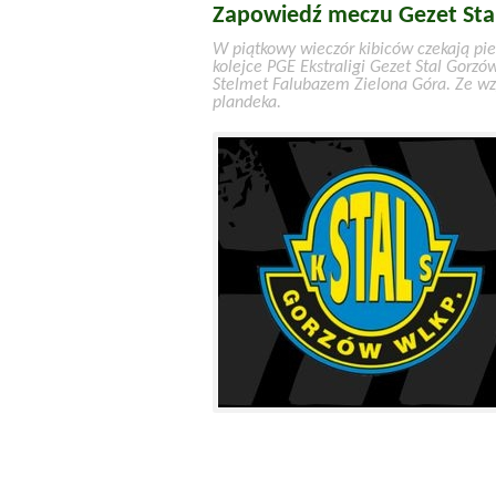
Zapowiedź meczu Gezet Stal
W piątkowy wieczór kibiców czekają pi
kolejce PGE Ekstraligi Gezet Stal Gorzó
Stelmet Falubazem Zielona Góra. Ze wz
plandeka.