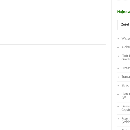
Najnow
Żużel
Wszys
Aleks
Piotr
Grudz
Prota
Trans
Skrót
Piotr
(W
Damia
Częst
Przem
(Wid