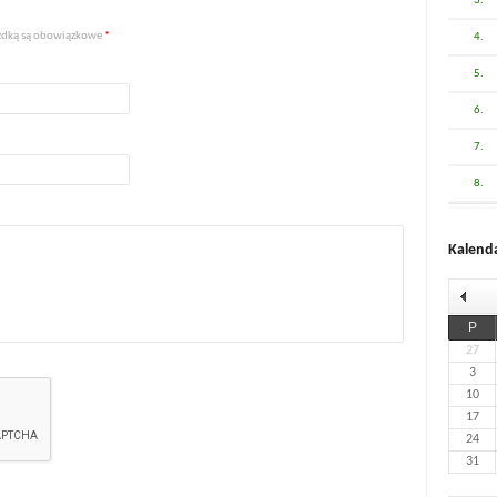
3.
iazdką są obowiązkowe
*
4.
5.
6.
7.
8.
Kalend
P
27
3
10
17
24
31