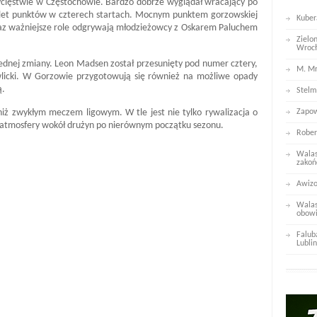
cięstwie w Częstochowie. Bardzo dobrze wyglądał wracający po
plet punktów w czterech startach. Mocnym punktem gorzowskiej
Kuber
oraz ważniejsze role odgrywają młodzieżowcy z Oskarem Paluchem
Zielo
Wroc
ednej zmiany. Leon Madsen został przesunięty pod numer cztery,
M. Mr
licki. W Gorzowie przygotowują się również na możliwe opady
ą.
Stelm
iż zwykłym meczem ligowym. W tle jest nie tylko rywalizacja o
Zapow
ę atmosfery wokół drużyn po nierównym początku sezonu.
Rober
Walas
zakoń
Awizo
Walas
obowi
Falub
Lublin