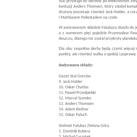
Stal przystąpi do derbów po efektownym zwy
kontuzji Anders Thomsen, który zdobył kom
drużyny pozostaje również Jack Holder, a c
i Mathiasem Pollestadem na czele.
W awizowanym składzie Falubazu doszło do j
a z numerem pięć pojedzie Przemysław Paw
deszczu, dlatego tor został przykryty plandek
Dla obu zespołów derby będą czymś więcej n
punkty, ale również walka o spokój i popraw
Awizowane składy:
Gezet Stal Gorzów
9. Jack Holder
10. Oskar Chatłas
11. Paweł Przedpełski
12. Marcel Szymko
13. Anders Thomsen
14. Adam Bednar
15. Oskar Paluch
Stelmet Falubaz Zielona Góra
1. Dominik Kubera
2. Michał Curzytek