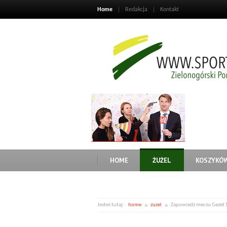
Home
Redakcja
Kontakt
HOME
ŻUŻEL
KOSZYKÓ
Jesteś tutaj:
home
zuzel
Zapowiedź meczu Gezet S