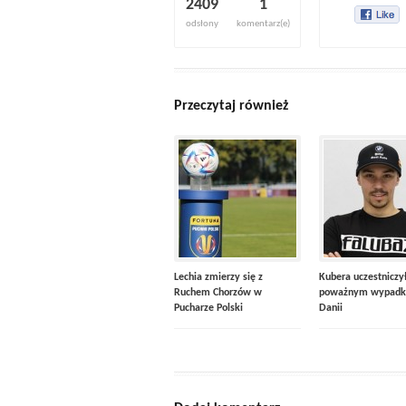
2409
1
odsłony
komentarz(e)
Przeczytaj również
Lechia zmierzy się z
Kubera uczestniczy
Ruchem Chorzów w
poważnym wypadk
Pucharze Polski
Danii