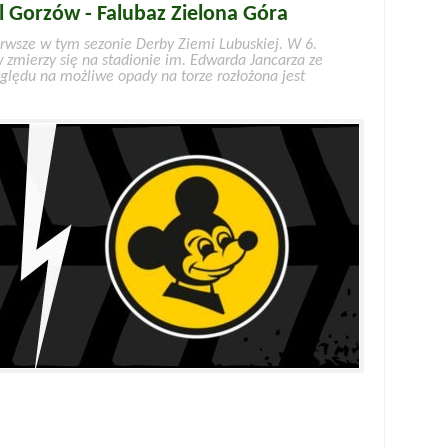
 Gorzów - Falubaz Zielona Góra
erwsze w tym sezonie Derby Ziemi Lubuskiej. W 6.
w zmierzy się na stadionie im. Edwarda Jancarza ze
ględu na możliwe opady na torze rozłożona jest