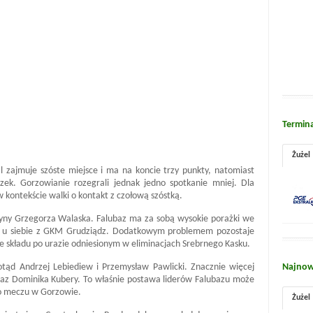
Termin
Żużel
al zajmuje szóste miejsce i ma na koncie trzy punkty, natomiast
ek. Gorzowianie rozegrali jednak jedno spotkanie mniej. Dla
kontekście walki o kontakt z czołową szóstką.
użyny Grzegorza Walaska. Falubaz ma za sobą wysokie porażki we
ną u siebie z GKM Grudziądz. Dodatkowym problemem pozostaje
e składu po urazie odniesionym w eliminacjach Srebrnego Kasku.
otąd Andrzej Lebiediew i Przemysław Pawlicki. Znacznie więcej
Najnow
az Dominika Kubery. To właśnie postawa liderów Falubazu może
o meczu w Gorzowie.
Żużel