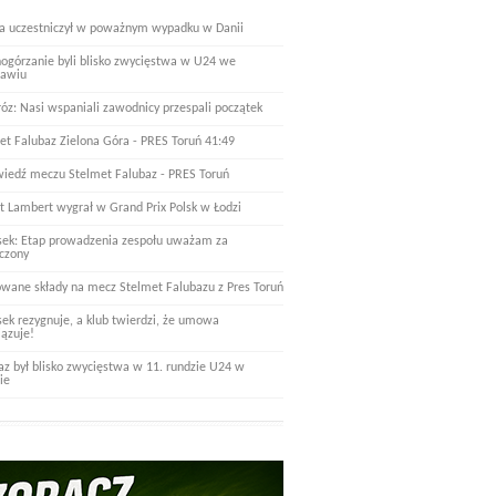
a uczestniczył w poważnym wypadku w Danii
nogórzanie byli blisko zwycięstwa w U24 we
ławiu
óz: Nasi wspaniali zawodnicy przespali początek
et Falubaz Zielona Góra - PRES Toruń 41:49
iedź meczu Stelmet Falubaz - PRES Toruń
t Lambert wygrał w Grand Prix Polsk w Łodzi
ek: Etap prowadzenia zespołu uważam za
czony
wane składy na mecz Stelmet Falubazu z Pres Toruń
ek rezygnuje, a klub twierdzi, że umowa
ązuje!
az był blisko zwycięstwa w 11. rundzie U24 w
ie