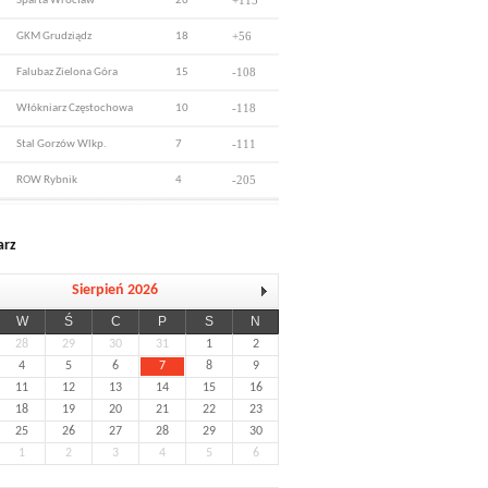
+115
Sparta Wrocław
26
+56
GKM Grudziądz
18
-108
Falubaz Zielona Góra
15
-118
Włókniarz Częstochowa
10
-111
Stal Gorzów Wlkp.
7
-205
ROW Rybnik
4
arz
Sierpień 2026
W
Ś
C
P
S
N
28
29
30
31
1
2
4
5
6
7
8
9
11
12
13
14
15
16
18
19
20
21
22
23
25
26
27
28
29
30
1
2
3
4
5
6