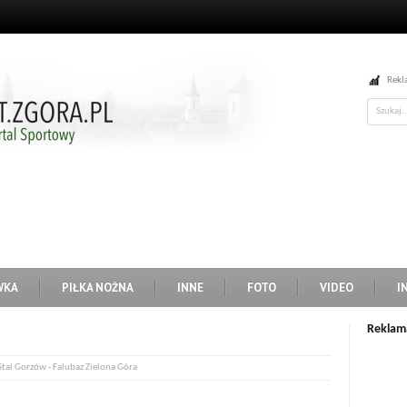
Rekl
WKA
PIŁKA NOŻNA
INNE
FOTO
VIDEO
I
Reklam
tal Gorzów - Falubaz Zielona Góra