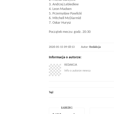
3. Andrzej Lebiediew
4. Leon Madsen
5. Przemysław Pawlicki
6. Mitchell McDiarmid
7. Oskar Hurysz
Początek meczu: godz. 20:30
2026-05-15 09:18:13
Autor:
Redakcja
Informacja o autorze:
REDAKCJA
Info o autorze newsa
Tagi:
RANKING