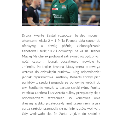
Drugą kwartę Zastal rozpoczął bardzo mocnym
akcentem. Akcja 2 + 1 Phila Fayne'a dała sygnał do
ofensywy, a chwilę później zielonogórzanie
zanotowali serię 10-2 i odskoczyli na 24-18. Trener
Maciej Majcherek próbował zatrzymać rozpędzonych
gości czasem, jednak początkowo niewiele to
zmieniło. Po trójce Jayvona Maughmera przewaga
wzrosła do dziewięciu punktów. King odpowiedział
jednak błyskawicznie. Anthony Roberts zdobył pięć
punktów z rzędu i gospodarze ponownie wrócili do
gry. Spotkanie weszło w bardzo szybki rytm. Punkty
Patricka Cartiera i Krzysztofa Sulimy przeplatały się z
odpowiedziami szczecinian. W końcówce obie
drużyny szybko przekroczyły limit przewinień, a gra
coraz częściej przenosiła się na linię rzutów wolnych.
Gdy wydawało się, że Zastal zejdzie do szatni z