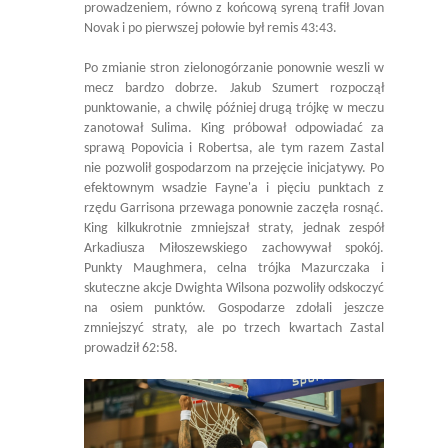
prowadzeniem, równo z końcową syreną trafił Jovan
Novak i po pierwszej połowie był remis 43:43.
Po zmianie stron zielonogórzanie ponownie weszli w
mecz bardzo dobrze. Jakub Szumert rozpoczął
punktowanie, a chwilę później drugą trójkę w meczu
zanotował Sulima. King próbował odpowiadać za
sprawą Popovicia i Robertsa, ale tym razem Zastal
nie pozwolił gospodarzom na przejęcie inicjatywy. Po
efektownym wsadzie Fayne'a i pięciu punktach z
rzędu Garrisona przewaga ponownie zaczęła rosnąć.
King kilkukrotnie zmniejszał straty, jednak zespół
Arkadiusza Miłoszewskiego zachowywał spokój.
Punkty Maughmera, celna trójka Mazurczaka i
skuteczne akcje Dwighta Wilsona pozwoliły odskoczyć
na osiem punktów. Gospodarze zdołali jeszcze
zmniejszyć straty, ale po trzech kwartach Zastal
prowadził 62:58.