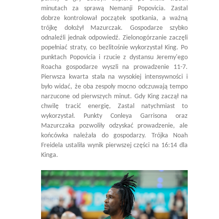
minutach za sprawą Nemanji Popovicia. Zastal
dobrze kontrolował początek spotkania, a ważną
trójkę dołożył Mazurczak. Gospodarze szybko
odnaleźli jednak odpowiedź. Zielonogórzanie zaczęli
popełniać straty, co bezlitośnie wykorzystał King. Po
punktach Popovicia i rzucie z dystansu Jeremy'ego
Roacha gospodarze wyszli na prowadzenie 11-7.
Pierwsza kwarta stała na wysokiej intensywności i
było widać, że oba zespoły mocno odczuwają tempo
narzucone od pierwszych minut. Gdy King zaczął na
chwilę tracić energię, Zastal natychmiast to
wykorzystał. Punkty Conleya Garrisona oraz
Mazurczaka pozwoliły odzyskać prowadzenie, ale
końcówka należała do gospodarzy. Trójka Noah
Freidela ustaliła wynik pierwszej części na 16:14 dla
Kinga.