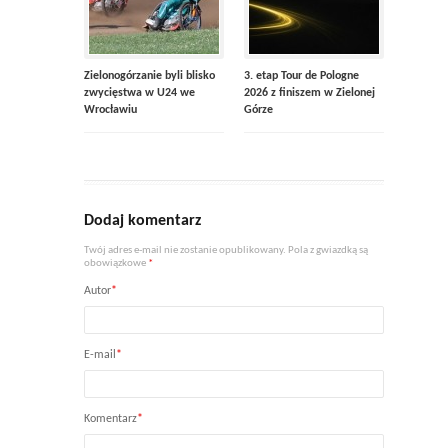
Zielonogórzanie byli blisko
3. etap Tour de Pologne
zwycięstwa w U24 we
2026 z finiszem w Zielonej
Wrocławiu
Górze
Dodaj komentarz
Twój adres e-mail nie zostanie opublikowany. Pola z gwiazdką są
obowiązkowe
*
Autor
*
E-mail
*
Komentarz
*