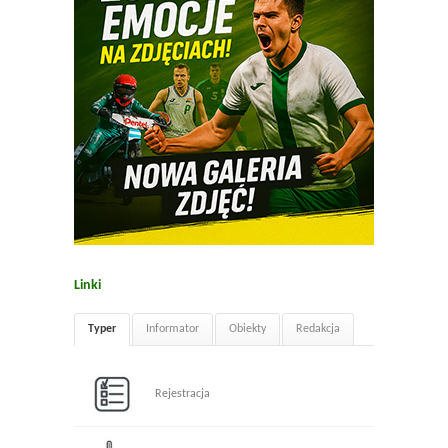
Linki
Typer
Informator
Obiekty
Redakcja
Rejestracja