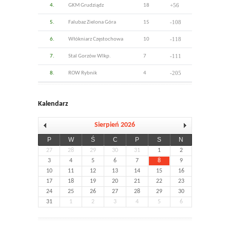
+56
4.
GKM Grudziądz
18
-108
5.
Falubaz Zielona Góra
15
-118
6.
Włókniarz Częstochowa
10
-111
7.
Stal Gorzów Wlkp.
7
-205
8.
ROW Rybnik
4
Kalendarz
Sierpień 2026
P
W
Ś
C
P
S
N
27
28
29
30
31
1
2
3
4
5
6
7
8
9
10
11
12
13
14
15
16
17
18
19
20
21
22
23
24
25
26
27
28
29
30
31
1
2
3
4
5
6