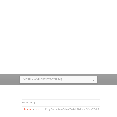
MENU - WYBIERZ DYSCYPLINĘ
Jesteś tutaj:
home
kosz
King Szczecin - Orlen Zastal Zielona Góra 79-82