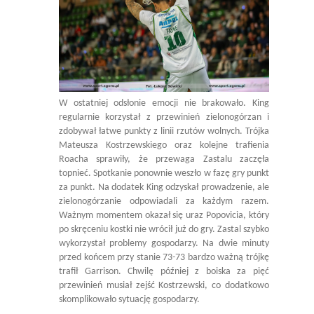
W ostatniej odsłonie emocji nie brakowało. King
regularnie korzystał z przewinień zielonogórzan i
zdobywał łatwe punkty z linii rzutów wolnych. Trójka
Mateusza Kostrzewskiego oraz kolejne trafienia
Roacha sprawiły, że przewaga Zastalu zaczęła
topnieć. Spotkanie ponownie weszło w fazę gry punkt
za punkt. Na dodatek King odzyskał prowadzenie, ale
zielonogórzanie odpowiadali za każdym razem.
Ważnym momentem okazał się uraz Popovicia, który
po skręceniu kostki nie wrócił już do gry. Zastal szybko
wykorzystał problemy gospodarzy. Na dwie minuty
przed końcem przy stanie 73-73 bardzo ważną trójkę
trafił Garrison. Chwilę później z boiska za pięć
przewinień musiał zejść Kostrzewski, co dodatkowo
skomplikowało sytuację gospodarzy.