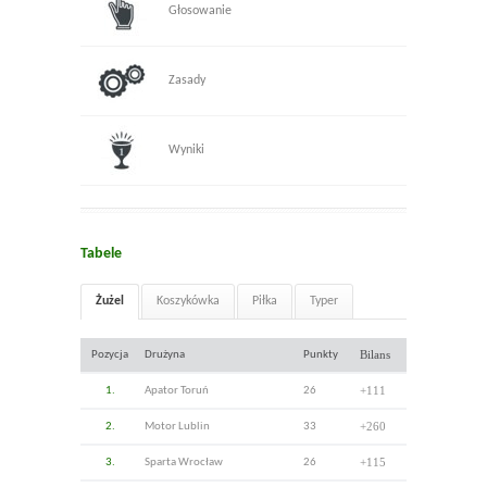
Głosowanie
Zasady
Wyniki
Tabele
Żużel
Koszykówka
Piłka
Typer
Bilans
Pozycja
Drużyna
Punkty
+111
1.
Apator Toruń
26
+260
2.
Motor Lublin
33
+115
3.
Sparta Wrocław
26