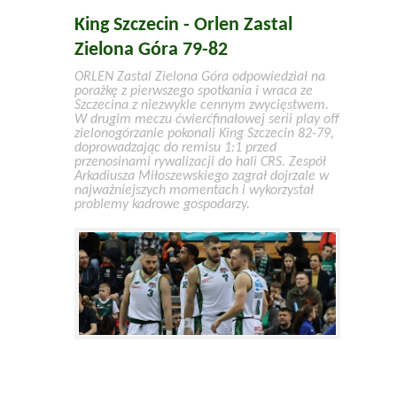
King Szczecin - Orlen Zastal
Zielona Góra 79-82
ORLEN Zastal Zielona Góra odpowiedział na
porażkę z pierwszego spotkania i wraca ze
Szczecina z niezwykle cennym zwycięstwem.
W drugim meczu ćwierćfinałowej serii play off
zielonogórzanie pokonali King Szczecin 82-79,
doprowadzając do remisu 1:1 przed
przenosinami rywalizacji do hali CRS. Zespół
Arkadiusza Miłoszewskiego zagrał dojrzale w
najważniejszych momentach i wykorzystał
problemy kadrowe gospodarzy.