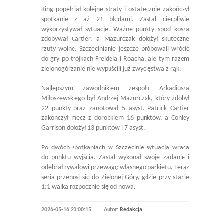
King popełniał kolejne straty i ostatecznie zakończył
spotkanie z aż 21 błędami. Zastal cierpliwie
wykorzystywał sytuacje. Ważne punkty spod kosza
zdobywał Cartier, a Mazurczak dołożył skuteczne
rzuty wolne. Szczecinianie jeszcze próbowali wrócić
do gry po trójkach Freidela i Roacha, ale tym razem
zielonogórzanie nie wypuścili już zwycięstwa z rąk.
Najlepszym zawodnikiem zespołu Arkadiusza
Miłoszewskiego był Andrzej Mazurczak, który zdobył
22 punkty oraz zanotował 5 asyst. Patrick Cartier
zakończył mecz z dorobkiem 16 punktów, a Conley
Garrison dołożył 13 punktów i 7 asyst.
Po dwóch spotkaniach w Szczecinie sytuacja wraca
do punktu wyjścia. Zastal wykonał swoje zadanie i
odebrał rywalowi przewagę własnego parkietu. Teraz
seria przenosi się do Zielonej Góry, gdzie przy stanie
1:1 walka rozpocznie się od nowa.
2026-05-16 20:00:15
Autor:
Redakcja