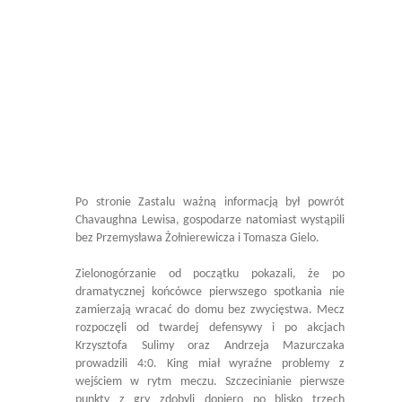
Po stronie Zastalu ważną informacją był powrót
Chavaughna Lewisa, gospodarze natomiast wystąpili
bez Przemysława Żołnierewicza i Tomasza Gielo.
Zielonogórzanie od początku pokazali, że po
dramatycznej końcówce pierwszego spotkania nie
zamierzają wracać do domu bez zwycięstwa. Mecz
rozpoczęli od twardej defensywy i po akcjach
Krzysztofa Sulimy oraz Andrzeja Mazurczaka
prowadzili 4:0. King miał wyraźne problemy z
wejściem w rytm meczu. Szczecinianie pierwsze
punkty z gry zdobyli dopiero po blisko trzech