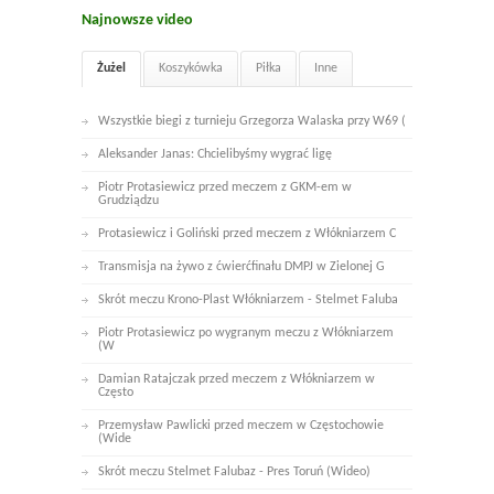
Najnowsze video
Żużel
Koszykówka
Piłka
Inne
Wszystkie biegi z turnieju Grzegorza Walaska przy W69 (
Aleksander Janas: Chcielibyśmy wygrać ligę
Piotr Protasiewicz przed meczem z GKM-em w
Grudziądzu
Protasiewicz i Goliński przed meczem z Włókniarzem C
Transmisja na żywo z ćwierćfinału DMPJ w Zielonej G
Skrót meczu Krono-Plast Włókniarzem - Stelmet Faluba
Piotr Protasiewicz po wygranym meczu z Włókniarzem
(W
Damian Ratajczak przed meczem z Włókniarzem w
Często
Przemysław Pawlicki przed meczem w Częstochowie
(Wide
Skrót meczu Stelmet Falubaz - Pres Toruń (Wideo)