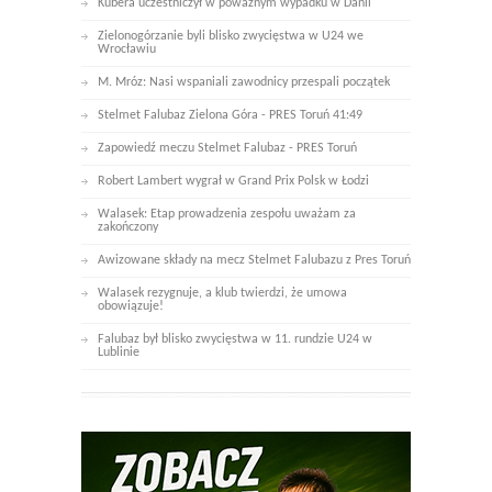
Kubera uczestniczył w poważnym wypadku w Danii
Zielonogórzanie byli blisko zwycięstwa w U24 we
Wrocławiu
M. Mróz: Nasi wspaniali zawodnicy przespali początek
Stelmet Falubaz Zielona Góra - PRES Toruń 41:49
Zapowiedź meczu Stelmet Falubaz - PRES Toruń
Robert Lambert wygrał w Grand Prix Polsk w Łodzi
Walasek: Etap prowadzenia zespołu uważam za
zakończony
Awizowane składy na mecz Stelmet Falubazu z Pres Toruń
Walasek rezygnuje, a klub twierdzi, że umowa
obowiązuje!
Falubaz był blisko zwycięstwa w 11. rundzie U24 w
Lublinie