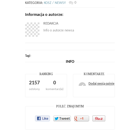
0
KATEGORIA:
KOSZ / NEWSY
Informacja o autorze:
REDAKCJA
Info o autorze newsa
Tagi:
INFO
RANKING
KOMENTARZE
2157
0
Dodaj swoją opinię
odsłony
komentarz(e)
POLEĆ ZNAJOMYM