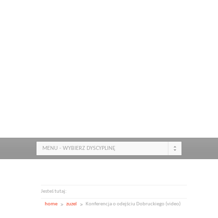
MENU - WYBIERZ DYSCYPLINĘ
Jesteś tutaj:
home
zuzel
Konferencja o odejściu Dobruckiego (video)