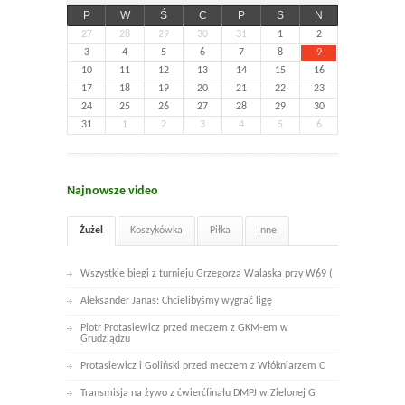
P
W
Ś
C
P
S
N
27
28
29
30
31
1
2
3
4
5
6
7
8
9
10
11
12
13
14
15
16
17
18
19
20
21
22
23
24
25
26
27
28
29
30
31
1
2
3
4
5
6
Najnowsze video
Żużel
Koszykówka
Piłka
Inne
Wszystkie biegi z turnieju Grzegorza Walaska przy W69 (
Aleksander Janas: Chcielibyśmy wygrać ligę
Piotr Protasiewicz przed meczem z GKM-em w
Grudziądzu
Protasiewicz i Goliński przed meczem z Włókniarzem C
Transmisja na żywo z ćwierćfinału DMPJ w Zielonej G