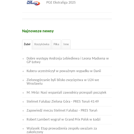
PGE Ekstraliga 2025
Najnowsze newsy
Żużel
Koszykówka
Piłka
Inne
Dobre występy Andrzeja Lebiediewa i Leona Madsena w
GP Łotwy
Kubera uczestniczył w poważnym wypadku w Danii
Zielonogórzanie byli blisko zwycięstwa w U24 we
Wrocławiu
M. Mróz: Nasi wspaniali zawodnicy przespali początek
Stelmet Falubaz Zielona Góra - PRES Toruń 41:49
Zapowiedź meczu Stelmet Falubaz - PRES Toruń
Robert Lambert wygrał w Grand Prix Polsk w Łodzi
Walasek: Etap prowadzenia zespołu uważam za
zakończony