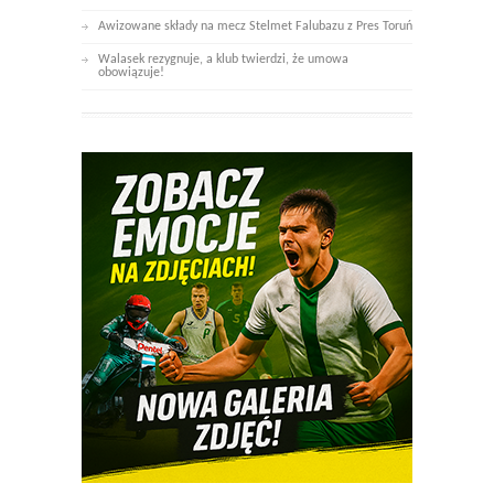
Awizowane składy na mecz Stelmet Falubazu z Pres Toruń
Walasek rezygnuje, a klub twierdzi, że umowa
obowiązuje!