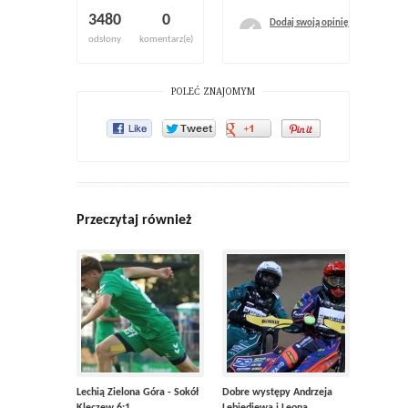
3480
0
Dodaj swoją opinię
odsłony
komentarz(e)
POLEĆ ZNAJOMYM
Przeczytaj również
Lechią Zielona Góra - Sokół
Dobre występy Andrzeja