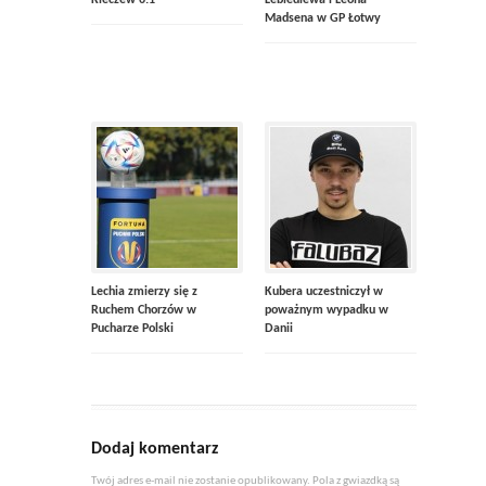
Kleczew 6:1
Lebiediewa i Leona
Madsena w GP Łotwy
Lechia zmierzy się z
Kubera uczestniczył w
Ruchem Chorzów w
poważnym wypadku w
Pucharze Polski
Danii
Dodaj komentarz
Twój adres e-mail nie zostanie opublikowany. Pola z gwiazdką są