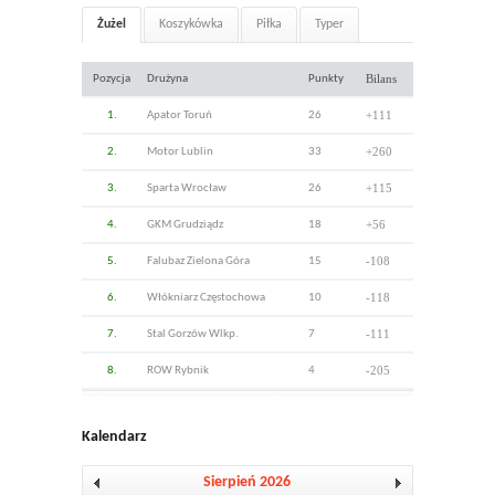
Żużel
Koszykówka
Piłka
Typer
Bilans
Pozycja
Drużyna
Punkty
+111
1.
Apator Toruń
26
+260
2.
Motor Lublin
33
+115
3.
Sparta Wrocław
26
+56
4.
GKM Grudziądz
18
-108
5.
Falubaz Zielona Góra
15
-118
6.
Włókniarz Częstochowa
10
-111
7.
Stal Gorzów Wlkp.
7
-205
8.
ROW Rybnik
4
Kalendarz
Sierpień 2026