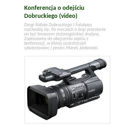
Konferencja o odejściu
Dobruckiego (video)
Drogi Rafała Dobruckiego i Falubazu
rozchodzą się. Po meczach o brąz przestanie
on być trenerem zielonogórskiej drużyny.
Zapraszamy do obejrzenia zapisu z
konferencji, w której uczestniczyli
szkoleniowiec i prezes Marek Jankowski.