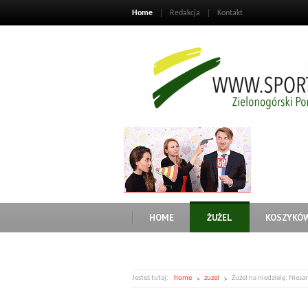
Home
Redakcja
Kontakt
HOME
ŻUŻEL
KOSZYKÓ
Jesteś tutaj:
home
zuzel
Żużel na niedzielę: Niesa