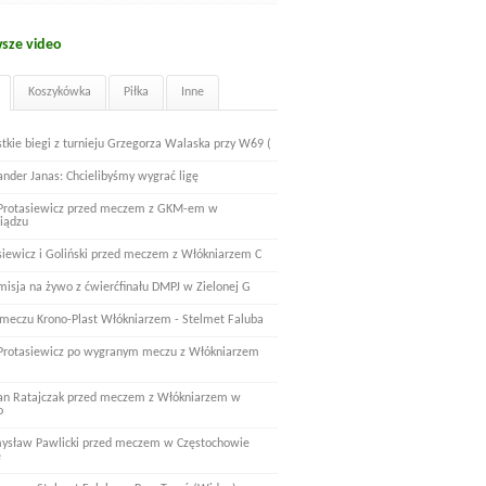
sze video
Koszykówka
Piłka
Inne
tkie biegi z turnieju Grzegorza Walaska przy W69 (
ander Janas: Chcielibyśmy wygrać ligę
 Protasiewicz przed meczem z GKM-em w
iądzu
siewicz i Goliński przed meczem z Włókniarzem C
misja na żywo z ćwierćfinału DMPJ w Zielonej G
 meczu Krono-Plast Włókniarzem - Stelmet Faluba
 Protasiewicz po wygranym meczu z Włókniarzem
n Ratajczak przed meczem z Włókniarzem w
o
ysław Pawlicki przed meczem w Częstochowie
e