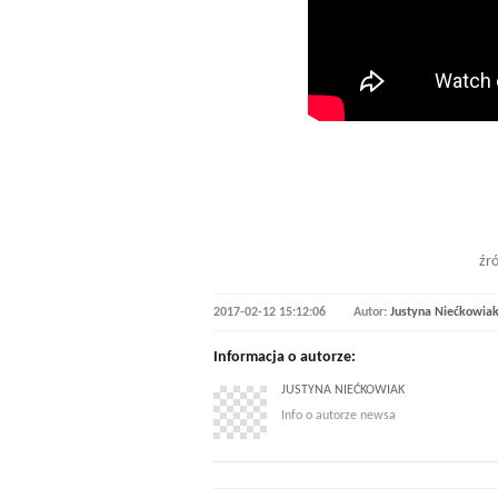
źró
2017-02-12 15:12:06
Autor:
Justyna Niećkowia
Informacja o autorze:
JUSTYNA NIEĆKOWIAK
Info o autorze newsa