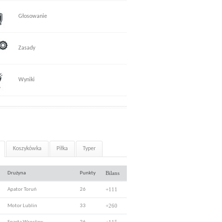
Głosowanie
Zasady
Wyniki
Koszykówka
Piłka
Typer
Bilans
Drużyna
Punkty
+111
Apator Toruń
26
+260
Motor Lublin
33