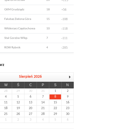
+115
Sparta Wrocław
26
+56
GKM Grudziądz
18
-108
Falubaz Zielona Góra
15
-118
Włókniarz Częstochowa
10
-111
Stal Gorzów Wlkp.
7
-205
ROW Rybnik
4
arz
Sierpień 2026
W
Ś
C
P
S
N
28
29
30
31
1
2
4
5
6
7
8
9
11
12
13
14
15
16
18
19
20
21
22
23
25
26
27
28
29
30
1
2
3
4
5
6