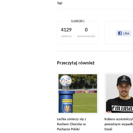
Tagi:
RANKING
4129
0
odsłony
komentarz(e)
Przeczytaj również
Lechia zmierzy się z
Kubera uczestniczy
Ruchem Chorzów w
poważnym wypadk
Pucharze Polski
Danii