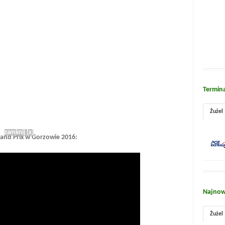
Termin
Żużel
zamknij [x]
rand Prix w Gorzowie 2016:
Najnow
Żużel