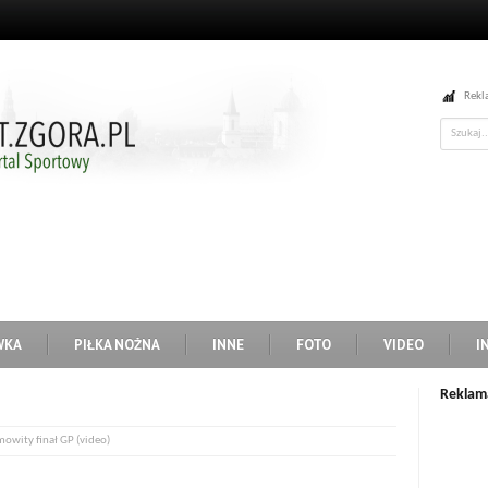
Rekl
WKA
PIŁKA NOŻNA
INNE
FOTO
VIDEO
I
Reklam
mowity finał GP (video)