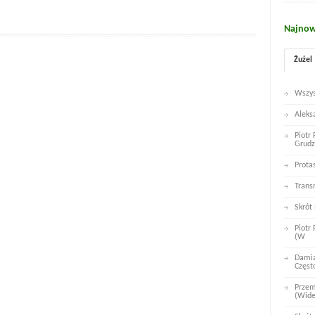
Najnow
Żużel
Wszys
Aleks
Piotr
Grudz
Prota
Trans
Skrót
Piotr
(W
Damia
Częst
Przem
(Wid