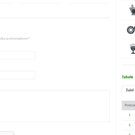
iazdką są obowiązkowe
*
Tabele
Żużel
Pozycja
1.
2.