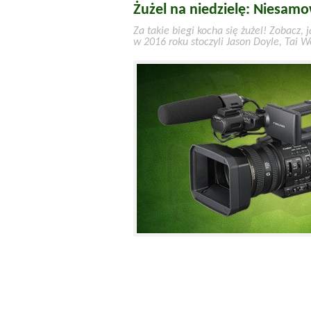
Żużel na niedzielę: Niesamow
Za takie biegi kocha się żużel! Zobacz,
w 2016 roku stoczyli Jason Doyle, Tai Wo