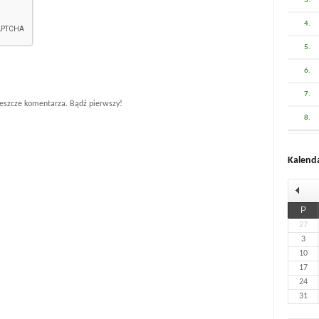
3.
4.
5.
6.
7.
eszcze komentarza. Bądź pierwszy!
8.
Kalend
P
27
3
10
17
24
31