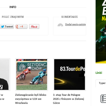
INFO
POLEĆ ZNAJOMYM
KOMENTARZE
Dodaj swoją opinię
Linki
Typer
ł w
Zielonogórzanie byli blisko
3. etap Tour de Pologne
u w
zwycięstwa w U24 we
2026 z finiszem w Zielonej
Wrocławiu
Górze