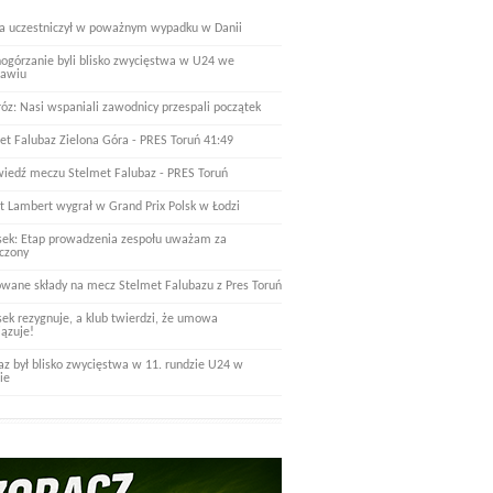
a uczestniczył w poważnym wypadku w Danii
nogórzanie byli blisko zwycięstwa w U24 we
ławiu
óz: Nasi wspaniali zawodnicy przespali początek
et Falubaz Zielona Góra - PRES Toruń 41:49
iedź meczu Stelmet Falubaz - PRES Toruń
t Lambert wygrał w Grand Prix Polsk w Łodzi
ek: Etap prowadzenia zespołu uważam za
czony
wane składy na mecz Stelmet Falubazu z Pres Toruń
ek rezygnuje, a klub twierdzi, że umowa
ązuje!
az był blisko zwycięstwa w 11. rundzie U24 w
ie