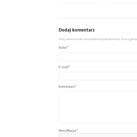
Dodaj komentarz
Twój adres e-mail nie zostanie opublikowany. Pola z gw
Autor
*
E-mail
*
Komentarz
*
Weryfikacja
*