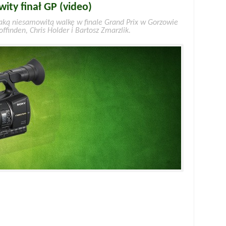
ity finał GP (video)
 jaką niesamowitą walkę w finale Grand Prix w Gorzowie
ffinden, Chris Holder i Bartosz Zmarzlik.