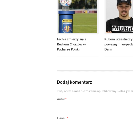
Lechia zmierzy się z
Kubera uczestniczy
Ruchem Chorzów w
poważnym wypadk
Pucharze Polski
Danii
Dodaj komentarz
Twój adres e-mail nie zostanie opublikowany. Pola z gw
Autor
*
E-mail
*