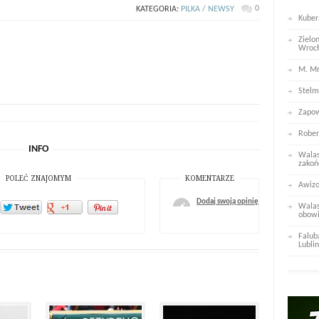
0
KATEGORIA:
PILKA / NEWSY
Kuber
Zielo
Wroc
M. Mr
Stelm
Zapow
Rober
INFO
Walas
zakoń
POLEĆ ZNAJOMYM
KOMENTARZE
Awizo
Dodaj swoją opinię
Walas
obowi
Falub
Lublin