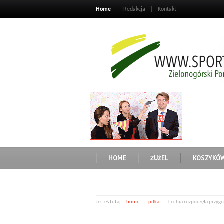
Home
Redakcja
Kontakt
HOME
ŻUŻEL
KOSZYKÓ
Jesteś tutaj:
home
pilka
Lechia rozpoczęła przyg