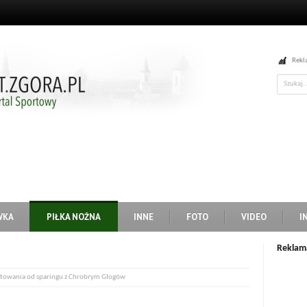
Rekl
WKA
PIŁKA NOŻNA
INNE
FOTO
VIDEO
I
Reklam
otowania od sparingu z Chrobrym Głogów