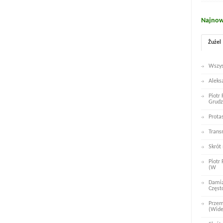
Najnow
Żużel
Wszys
Aleks
Piotr
Grudz
Prota
Trans
Skrót
Piotr
(W
Damia
Częst
Przem
(Wid