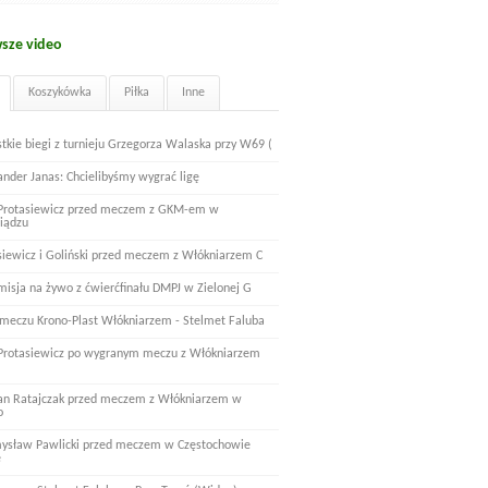
sze video
Koszykówka
Piłka
Inne
tkie biegi z turnieju Grzegorza Walaska przy W69 (
ander Janas: Chcielibyśmy wygrać ligę
 Protasiewicz przed meczem z GKM-em w
iądzu
siewicz i Goliński przed meczem z Włókniarzem C
misja na żywo z ćwierćfinału DMPJ w Zielonej G
 meczu Krono-Plast Włókniarzem - Stelmet Faluba
 Protasiewicz po wygranym meczu z Włókniarzem
n Ratajczak przed meczem z Włókniarzem w
o
ysław Pawlicki przed meczem w Częstochowie
e