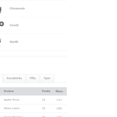
Głosowanie
Zasady
Wyniki
Koszykówka
Piłka
Typer
Bilans
Drużyna
Punkty
+111
Apator Toruń
26
+260
Motor Lublin
33