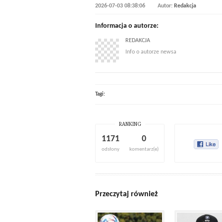
2026-07-03 08:38:06
Autor:
Redakcja
Informacja o autorze:
REDAKCJA
Info o autorze newsa
Tagi:
RANKING
1171
0
odsłony
komentarz(e)
Przeczytaj również