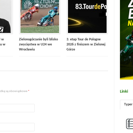
ł w
Zielonogórzanie byli blisko
3. etap Tour de Pologne
u w
zwycięstwa w U24 we
2026 z finiszem w Zielonej
Wrocławiu
Górze
Linki
iazdką są obowiązkowe
*
Typer