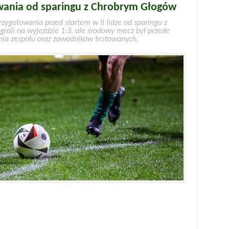
owania od sparingu z Chrobrym Głogów
rzygotowania przed startem w II lidze od sparingu z
rali na wyjeździe 1:3, ale środowy mecz był przede
nia zespołu oraz zawodników testowanych.