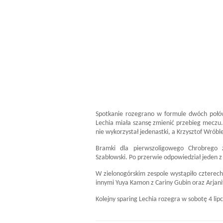
Spotkanie rozegrano w formule dwóch połó
Lechia miała szansę zmienić przebieg meczu.
nie wykorzystał jedenastki, a Krzysztof Wróbl
Bramki dla pierwszoligowego Chrobrego 
Szabłowski. Po przerwie odpowiedział jeden z 
W zielonogórskim zespole wystąpiło czterec
innymi Yuya Kamon z Cariny Gubin oraz Arjanit 
Kolejny sparing Lechia rozegra w sobotę 4 li