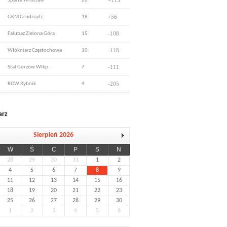
+115
Sparta Wrocław
26
+56
GKM Grudziądz
18
-108
Falubaz Zielona Góra
15
-118
Włókniarz Częstochowa
10
-111
Stal Gorzów Wlkp.
7
-205
ROW Rybnik
4
arz
Sierpień 2026
W
Ś
C
P
S
N
28
29
30
31
1
2
4
5
6
7
8
9
11
12
13
14
15
16
18
19
20
21
22
23
25
26
27
28
29
30
1
2
3
4
5
6