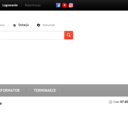
Logowanie
Rejestracja
ama
Dotacja
Statystyki
NFORMATOR
TERMINARZE
Czas:
07:20
a