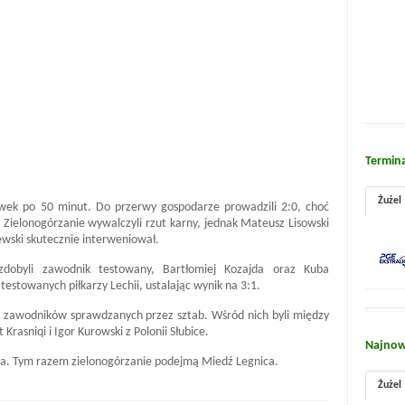
Termin
Żużel
wek po 50 minut. Do przerwy gospodarze prowadzili 2:0, choć
 Zielonogórzanie wywalczyli rzut karny, jednak Mateusz Lisowski
ewski skutecznie interweniował.
zdobyli zawodnik testowany, Bartłomiej Kozajda oraz Kuba
testowanych piłkarzy Lechii, ustalając wynik na 3:1.
h zawodników sprawdzanych przez sztab. Wśród nich byli między
Krasniqi i Igor Kurowski z Polonii Słubice.
Najnow
pca. Tym razem zielonogórzanie podejmą Miedź Legnica.
Żużel