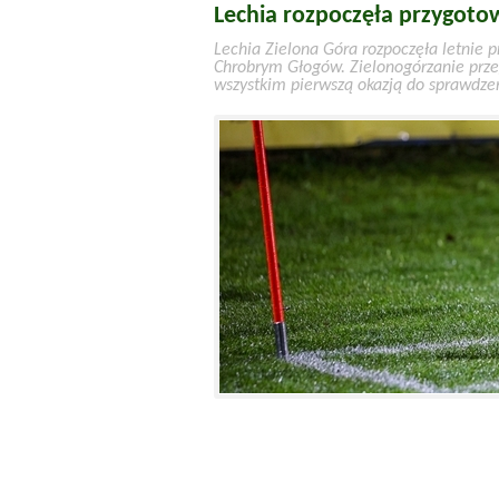
Lechia rozpoczęła przygot
Lechia Zielona Góra rozpoczęła letnie p
Chrobrym Głogów. Zielonogórzanie przeg
wszystkim pierwszą okazją do sprawdze