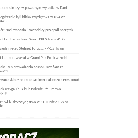
a uczestniczył w poważnym wypadku w Danii
nogórzanie byli blisko zwycięstwa w U24 we
ławiu
óz: Nasi wspaniali zawodnicy przespali początek
et Falubaz Zielona Góra - PRES Toruń 41:49
iedź meczu Stelmet Falubaz - PRES Toruń
t Lambert wygrał w Grand Prix Polsk w Łodzi
ek: Etap prowadzenia zespołu uważam za
czony
wane składy na mecz Stelmet Falubazu z Pres Toruń
ek rezygnuje, a klub twierdzi, że umowa
ązuje!
az był blisko zwycięstwa w 11. rundzie U24 w
ie