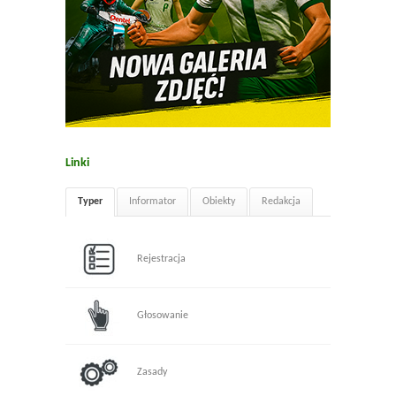
Linki
Typer
Informator
Obiekty
Redakcja
Rejestracja
Głosowanie
Zasady