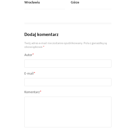
Wrocławiu
Górze
Dodaj komentarz
Twój adres e-mail nie zostanie opublikowany. Pola z gwiazdką są
obowiązkowe
*
Autor
*
E-mail
*
Komentarz
*