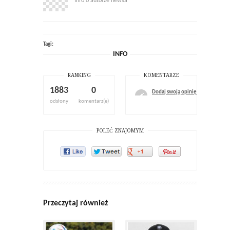
Info o autorze newsa
Tagi:
INFO
RANKING
KOMENTARZE
1883
0
Dodaj swoją opinię
odsłony
komentarz(e)
POLEĆ ZNAJOMYM
Przeczytaj również