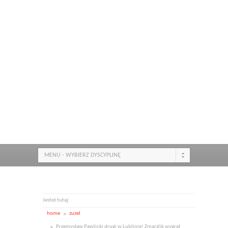
MENU - WYBIERZ DYSCYPLINĘ
Jesteś tutaj:
home
zuzel
Przemysław Pawlicki drugi w Lublinie! Zmarzlik wygrał