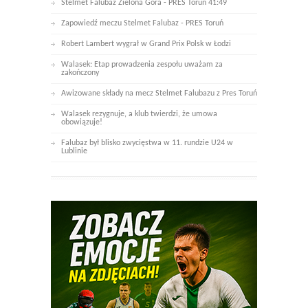
Stelmet Falubaz Zielona Góra - PRES Toruń 41:49
Zapowiedź meczu Stelmet Falubaz - PRES Toruń
Robert Lambert wygrał w Grand Prix Polsk w Łodzi
Walasek: Etap prowadzenia zespołu uważam za
zakończony
Awizowane składy na mecz Stelmet Falubazu z Pres Toruń
Walasek rezygnuje, a klub twierdzi, że umowa
obowiązuje!
Falubaz był blisko zwycięstwa w 11. rundzie U24 w
Lublinie