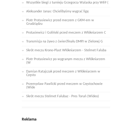
Wszystkie biegi z turnieju Grzegorza Walaska przy W69 (
Aleksander Janas: Chcielibyśmy wygrać ligę
Piotr Protasiewicz przed meczem z GKM-em w
Grudziądzu
Protasiewicz i Goliński przed meczem z Włókniarzem C
Transmisja na żywo z ćwierćfinału DMPJ w Zielonej G
Skrót meczu Krono-Plast Włókniarzem - Stelmet Faluba
Piotr Protasiewicz po wygranym meczu z Włókniarzem
(W
Damian Ratajczak przed meczem z Włókniarzem w
Często
Przemysław Pawlicki przed meczem w Częstochowie
(Wide
Skrót meczu Stelmet Falubaz - Pres Toruń (Wideo)
Reklama