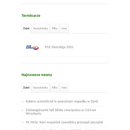
Terminarze
Żużel
Koszykówka
Piłka
Inne
PGE Ekstraliga 2025
Najnowsze newsy
Żużel
Koszykówka
Piłka
Inne
Kubera uczestniczył w poważnym wypadku w Danii
Zielonogórzanie byli blisko zwycięstwa w U24 we
Wrocławiu
M. Mróz: Nasi wspaniali zawodnicy przespali początek