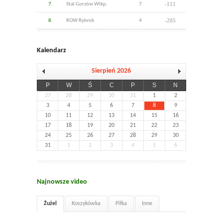
-111
7.
Stal Gorzów Wlkp.
7
-205
8.
ROW Rybnik
4
Kalendarz
Sierpień 2026
P
W
Ś
C
P
S
N
27
28
29
30
31
1
2
3
4
5
6
7
8
9
10
11
12
13
14
15
16
17
18
19
20
21
22
23
24
25
26
27
28
29
30
31
1
2
3
4
5
6
Najnowsze video
Żużel
Koszykówka
Piłka
Inne