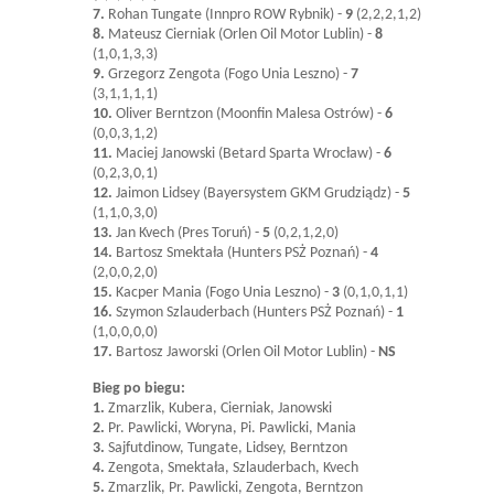
7.
Rohan Tungate (Innpro ROW Rybnik) -
9
(2,2,2,1,2)
8.
Mateusz Cierniak (Orlen Oil Motor Lublin) -
8
(1,0,1,3,3)
9.
Grzegorz Zengota (Fogo Unia Leszno) -
7
(3,1,1,1,1)
10.
Oliver Berntzon (Moonfin Malesa Ostrów) -
6
(0,0,3,1,2)
11.
Maciej Janowski (Betard Sparta Wrocław) -
6
(0,2,3,0,1)
12.
Jaimon Lidsey (Bayersystem GKM Grudziądz) -
5
(1,1,0,3,0)
13.
Jan Kvech (Pres Toruń) -
5
(0,2,1,2,0)
14.
Bartosz Smektała (Hunters PSŻ Poznań) -
4
(2,0,0,2,0)
15.
Kacper Mania (Fogo Unia Leszno) -
3
(0,1,0,1,1)
16.
Szymon Szlauderbach (Hunters PSŻ Poznań) -
1
(1,0,0,0,0)
17.
Bartosz Jaworski (Orlen Oil Motor Lublin) -
NS
Bieg po biegu:
1.
Zmarzlik, Kubera, Cierniak, Janowski
2.
Pr. Pawlicki, Woryna, Pi. Pawlicki, Mania
3.
Sajfutdinow, Tungate, Lidsey, Berntzon
4.
Zengota, Smektała, Szlauderbach, Kvech
5.
Zmarzlik, Pr. Pawlicki, Zengota, Berntzon