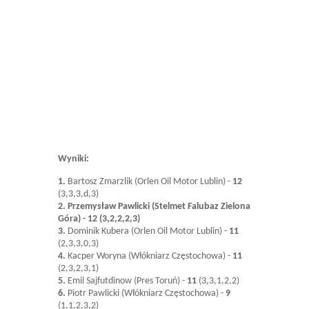
Wyniki:
1.
Bartosz Zmarzlik (Orlen Oil Motor Lublin) -
12
(3,3,3,d,3)
2. Przemysław Pawlicki (Stelmet Falubaz Zielona
Góra) - 12 (3,2,2,2,3)
3.
Dominik Kubera (Orlen Oil Motor Lublin) -
11
(2,3,3,0,3)
4.
Kacper Woryna (Włókniarz Częstochowa) -
11
(2,3,2,3,1)
5.
Emil Sajfutdinow (Pres Toruń) -
11
(3,3,1,2,2)
6.
Piotr Pawlicki (Włókniarz Częstochowa) -
9
(1,1,2,3,2)