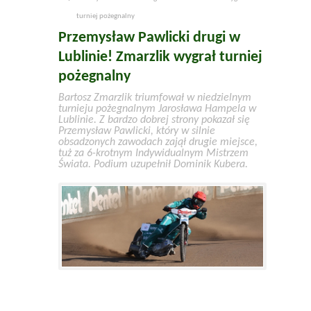
turniej pożegnalny
Przemysław Pawlicki drugi w
Lublinie! Zmarzlik wygrał turniej
pożegnalny
Bartosz Zmarzlik triumfował w niedzielnym
turnieju pożegnalnym Jarosława Hampela w
Lublinie. Z bardzo dobrej strony pokazał się
Przemysław Pawlicki, który w silnie
obsadzonych zawodach zajął drugie miejsce,
tuż za 6-krotnym Indywidualnym Mistrzem
Świata. Podium uzupełnił Dominik Kubera.