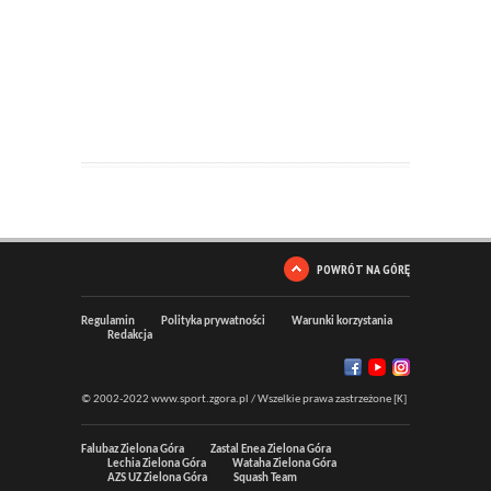
POWRÓT NA GÓRĘ
Regulamin
Polityka prywatności
Warunki korzystania
Redakcja
© 2002-2022 www.sport.zgora.pl / Wszelkie prawa zastrzeżone [K]
Falubaz Zielona Góra
Zastal Enea Zielona Góra
Lechia Zielona Góra
Wataha Zielona Góra
AZS UZ Zielona Góra
Squash Team