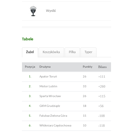
Wyniki
Tabele
Żużel
Koszykówka
Piłka
Typer
Bilans
Pozycja
Drużyna
Punkty
+111
1.
Apator Toruń
26
+260
2.
Motor Lublin
33
+115
3.
Sparta Wrocław
26
+56
4.
GKM Grudziądz
18
-108
5.
Falubaz Zielona Góra
15
-118
6.
Włókniarz Częstochowa
10