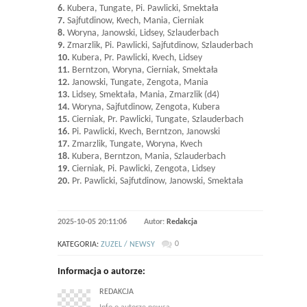
6.
Kubera, Tungate, Pi. Pawlicki, Smektała
7.
Sajfutdinow, Kvech, Mania, Cierniak
8.
Woryna, Janowski, Lidsey, Szlauderbach
9.
Zmarzlik, Pi. Pawlicki, Sajfutdinow, Szlauderbach
10.
Kubera, Pr. Pawlicki, Kvech, Lidsey
11.
Berntzon, Woryna, Cierniak, Smektała
12.
Janowski, Tungate, Zengota, Mania
13.
Lidsey, Smektała, Mania, Zmarzlik (d4)
14.
Woryna, Sajfutdinow, Zengota, Kubera
15.
Cierniak, Pr. Pawlicki, Tungate, Szlauderbach
16.
Pi. Pawlicki, Kvech, Berntzon, Janowski
17.
Zmarzlik, Tungate, Woryna, Kvech
18.
Kubera, Berntzon, Mania, Szlauderbach
19.
Cierniak, Pi. Pawlicki, Zengota, Lidsey
20.
Pr. Pawlicki, Sajfutdinow, Janowski, Smektała
2025-10-05 20:11:06
Autor:
Redakcja
0
KATEGORIA:
ZUZEL / NEWSY
Informacja o autorze:
REDAKCJA