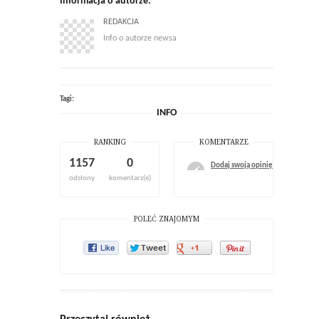
Informacja o autorze:
REDAKCJA
Info o autorze newsa
Tagi:
INFO
RANKING
KOMENTARZE
1157
0
Dodaj swoją opinię
odsłony
komentarz(e)
POLEĆ ZNAJOMYM