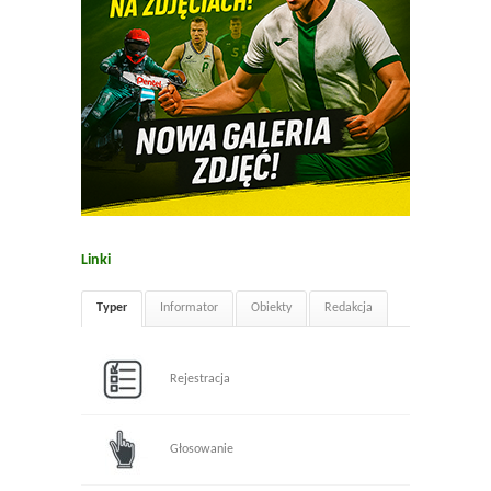
Linki
Typer
Informator
Obiekty
Redakcja
Rejestracja
Głosowanie