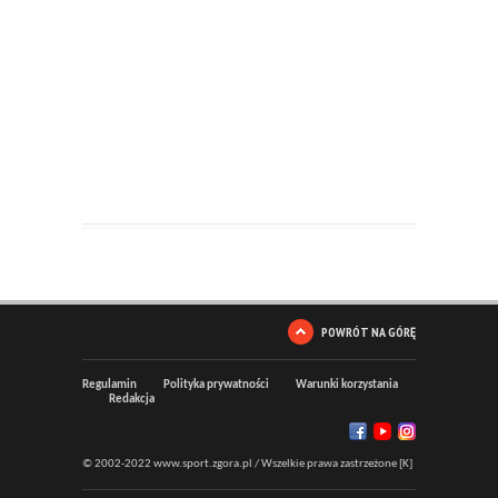
POWRÓT NA GÓRĘ
Regulamin
Polityka prywatności
Warunki korzystania
Redakcja
© 2002-2022 www.sport.zgora.pl / Wszelkie prawa zastrzeżone [K]