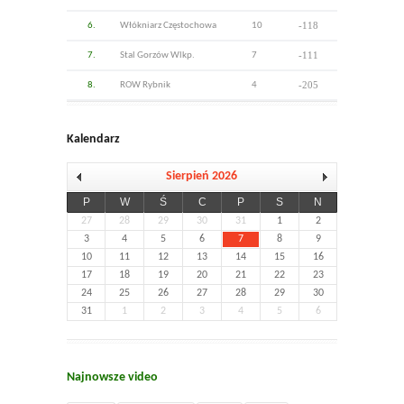
-118
6.
Włókniarz Częstochowa
10
-111
7.
Stal Gorzów Wlkp.
7
-205
8.
ROW Rybnik
4
Kalendarz
Sierpień 2026
P
W
Ś
C
P
S
N
27
28
29
30
31
1
2
3
4
5
6
7
8
9
10
11
12
13
14
15
16
17
18
19
20
21
22
23
24
25
26
27
28
29
30
31
1
2
3
4
5
6
Najnowsze video