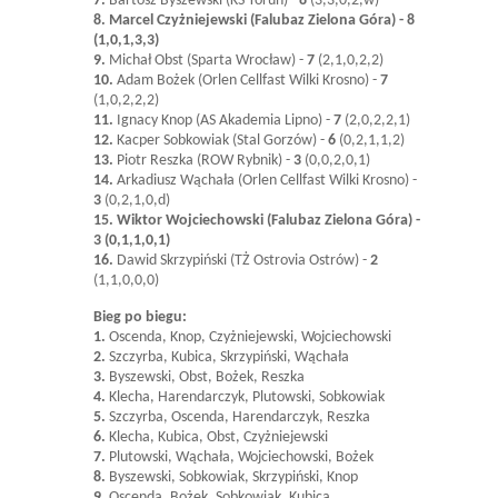
7.
Bartosz Byszewski (KS Toruń) -
8
(3,3,0,2,w)
8. Marcel Czyżniejewski (Falubaz Zielona Góra) - 8
(1,0,1,3,3)
9.
Michał Obst (Sparta Wrocław) -
7
(2,1,0,2,2)
10.
Adam Bożek (Orlen Cellfast Wilki Krosno) -
7
(1,0,2,2,2)
11.
Ignacy Knop (AS Akademia Lipno) -
7
(2,0,2,2,1)
12.
Kacper Sobkowiak (Stal Gorzów) -
6
(0,2,1,1,2)
13.
Piotr Reszka (ROW Rybnik) -
3
(0,0,2,0,1)
14.
Arkadiusz Wąchała (Orlen Cellfast Wilki Krosno) -
3
(0,2,1,0,d)
15. Wiktor Wojciechowski (Falubaz Zielona Góra) -
3 (0,1,1,0,1)
16.
Dawid Skrzypiński (TŻ Ostrovia Ostrów) -
2
(1,1,0,0,0)
Bieg po biegu:
1.
Oscenda, Knop, Czyżniejewski, Wojciechowski
2.
Szczyrba, Kubica, Skrzypiński, Wąchała
3.
Byszewski, Obst, Bożek, Reszka
4.
Klecha, Harendarczyk, Plutowski, Sobkowiak
5.
Szczyrba, Oscenda, Harendarczyk, Reszka
6.
Klecha, Kubica, Obst, Czyżniejewski
7.
Plutowski, Wąchała, Wojciechowski, Bożek
8.
Byszewski, Sobkowiak, Skrzypiński, Knop
9.
Oscenda, Bożek, Sobkowiak, Kubica