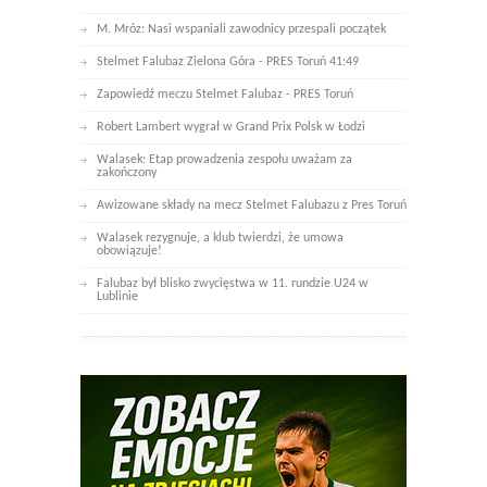
M. Mróz: Nasi wspaniali zawodnicy przespali początek
Stelmet Falubaz Zielona Góra - PRES Toruń 41:49
Zapowiedź meczu Stelmet Falubaz - PRES Toruń
Robert Lambert wygrał w Grand Prix Polsk w Łodzi
Walasek: Etap prowadzenia zespołu uważam za
zakończony
Awizowane składy na mecz Stelmet Falubazu z Pres Toruń
Walasek rezygnuje, a klub twierdzi, że umowa
obowiązuje!
Falubaz był blisko zwycięstwa w 11. rundzie U24 w
Lublinie