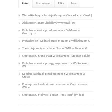
Żużel
Koszykówka
Piłka
Inne
Wszystkie biegi z turnieju Grzegorza Walaska przy W69 (
Aleksander Janas: Chcielibyśmy wygrać ligę
Piotr Protasiewicz przed meczem z GKM-em w
Grudziądzu
Protasiewicz i Goliński przed meczem z Włókniarzem C
Transmisja na żywo z ćwierćfinału DMPJ w Zielonej G
Skrót meczu Krono-Plast Włókniarzem - Stelmet Faluba
Piotr Protasiewicz po wygranym meczu z Włókniarzem
(W
Damian Ratajczak przed meczem z Włókniarzem w
Często
Przemysław Pawlicki przed meczem w Częstochowie
(Wide
Skrót meczu Stelmet Falubaz - Pres Toruń (Wideo)