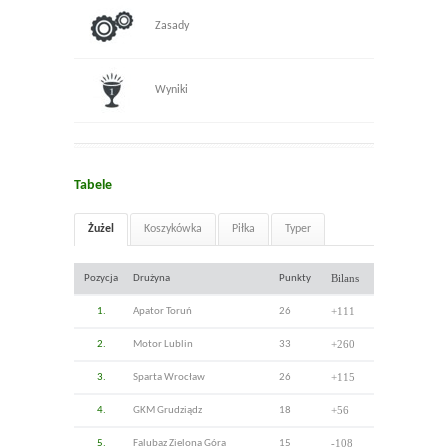
Zasady
Wyniki
Tabele
Żużel
Koszykówka
Piłka
Typer
Bilans
Pozycja
Drużyna
Punkty
+111
1.
Apator Toruń
26
+260
2.
Motor Lublin
33
+115
3.
Sparta Wrocław
26
+56
4.
GKM Grudziądz
18
-108
5.
Falubaz Zielona Góra
15