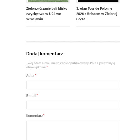
Zielonogórzanie byli blisko
3. etap Tour de Pologne
zwycięstwa w U24 we
2026 z finiszem w Zielonej
Wrocławiu
Górze
Dodaj komentarz
Twój adres e-mail nie zostanie opublikowany. Pola z gwiazdką są
obowiązkowe
*
Autor
*
E-mail
*
Komentarz
*