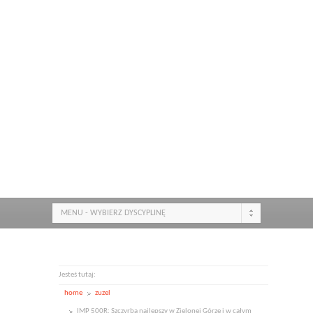
MENU - WYBIERZ DYSCYPLINĘ
Jesteś tutaj:
home
zuzel
IMP 500R: Szczyrba najlepszy w Zielonej Górze i w całym