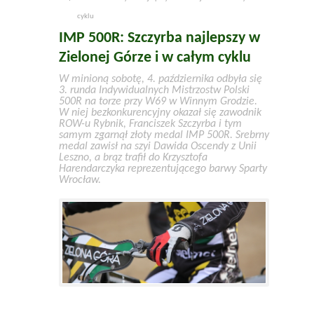
cyklu
IMP 500R: Szczyrba najlepszy w
Zielonej Górze i w całym cyklu
W minioną sobotę, 4. października odbyła się
3. runda Indywidualnych Mistrzostw Polski
500R na torze przy W69 w Winnym Grodzie.
W niej bezkonkurencyjny okazał się zawodnik
ROW-u Rybnik, Franciszek Szczyrba i tym
samym zgarnął złoty medal IMP 500R. Srebrny
medal zawisł na szyi Dawida Oscendy z Unii
Leszno, a brąz trafił do Krzysztofa
Harendarczyka reprezentującego barwy Sparty
Wrocław.