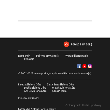
POWRÓT NA GÓRĘ
Regulamin
Polityka prywatności
Warunki korzystania
Redakcja
© 2002-2022 www.sport.zgora.pl / Wszelkie prawa zastrzeżone [K]
Falubaz Zielona Góra
Zastal Enea Zielona Góra
Lechia Zielona Góra
Wataha Zielona Góra
AZS UZ Zielona Góra
Squash Team
Piszemy o klubach:
Zielonogórski Portal Sportowy
Polecamy:
Fotobudka Zielona Góra