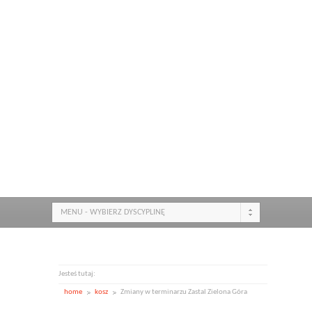
MENU - WYBIERZ DYSCYPLINĘ
Jesteś tutaj:
home
kosz
Zmiany w terminarzu Zastal Zielona Góra