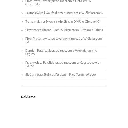
Piotr Protasiewicz przed meczem z GKM-em w
Grudziądzu
Protasiewicz i Goliński przed meczem z Włókniarzem C
Transmisja na żywo z ćwierćfinału DMPJ w Zielonej G
Skrót meczu Krono-Plast Włókniarzem - Stelmet Faluba
Piotr Protasiewicz po wygranym meczu z Włókniarzem
(W
Damian Ratajczak przed meczem z Włókniarzem w
Często
Przemysław Pawlicki przed meczem w Częstochowie
(Wide
Skrót meczu Stelmet Falubaz - Pres Toruń (Wideo)
Reklama