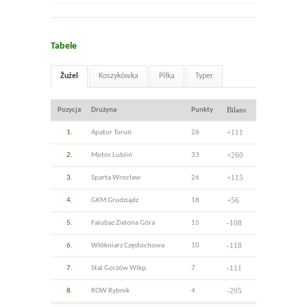
Tabele
Żużel
Koszykówka
Piłka
Typer
Bilans
Pozycja
Drużyna
Punkty
+111
1.
Apator Toruń
26
+260
2.
Motor Lublin
33
+115
3.
Sparta Wrocław
26
+56
4.
GKM Grudziądz
18
-108
5.
Falubaz Zielona Góra
15
-118
6.
Włókniarz Częstochowa
10
-111
7.
Stal Gorzów Wlkp.
7
-205
8.
ROW Rybnik
4