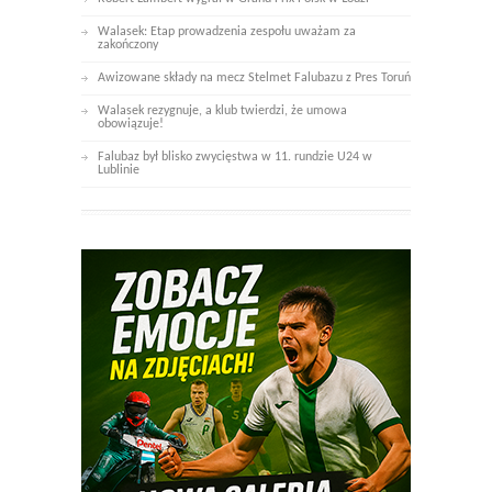
Walasek: Etap prowadzenia zespołu uważam za
zakończony
Awizowane składy na mecz Stelmet Falubazu z Pres Toruń
Walasek rezygnuje, a klub twierdzi, że umowa
obowiązuje!
Falubaz był blisko zwycięstwa w 11. rundzie U24 w
Lublinie