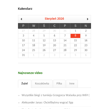
Kalendarz
Sierpień 2026
P
W
Ś
C
P
S
N
27
28
29
30
31
1
2
3
4
5
6
7
8
9
10
11
12
13
14
15
16
17
18
19
20
21
22
23
24
25
26
27
28
29
30
31
1
2
3
4
5
6
Najnowsze video
Żużel
Koszykówka
Piłka
Inne
Wszystkie biegi z turnieju Grzegorza Walaska przy W69 (
Aleksander Janas: Chcielibyśmy wygrać ligę