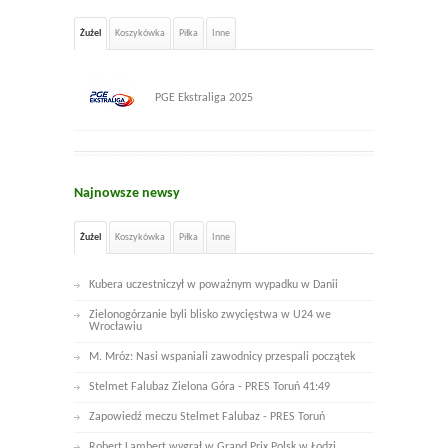
Żużel
Koszykówka
Piłka
Inne
PGE Ekstraliga 2025
Najnowsze newsy
Żużel
Koszykówka
Piłka
Inne
Kubera uczestniczył w poważnym wypadku w Danii
Zielonogórzanie byli blisko zwycięstwa w U24 we
Wrocławiu
M. Mróz: Nasi wspaniali zawodnicy przespali początek
Stelmet Falubaz Zielona Góra - PRES Toruń 41:49
Zapowiedź meczu Stelmet Falubaz - PRES Toruń
Robert Lambert wygrał w Grand Prix Polsk w Łodzi