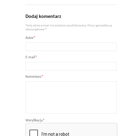
Dodaj komentarz
Twój adres e-mail nie zostanie opublikowany. Pola z gwiazdką są
obowiązkowe
*
Autor
*
E-mail
*
Komentarz
*
Weryfikacja
*