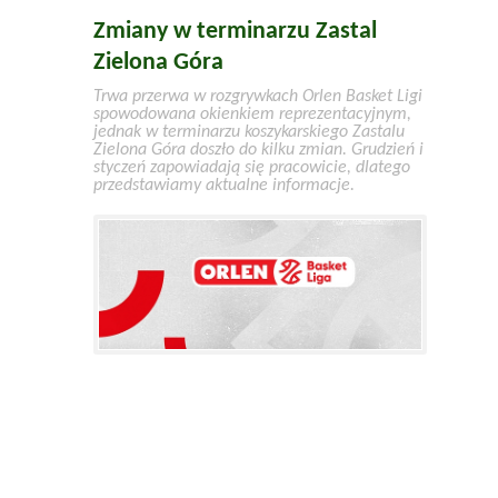
Zmiany w terminarzu Zastal
Zielona Góra
Trwa przerwa w rozgrywkach Orlen Basket Ligi
spowodowana okienkiem reprezentacyjnym,
jednak w terminarzu koszykarskiego Zastalu
Zielona Góra doszło do kilku zmian. Grudzień i
styczeń zapowiadają się pracowicie, dlatego
przedstawiamy aktualne informacje.