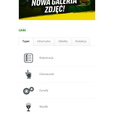
Linki
Typer
Informator
Obiekty
Redakcja
Rejestracja
Głosowanie
Zasady
Wyniki