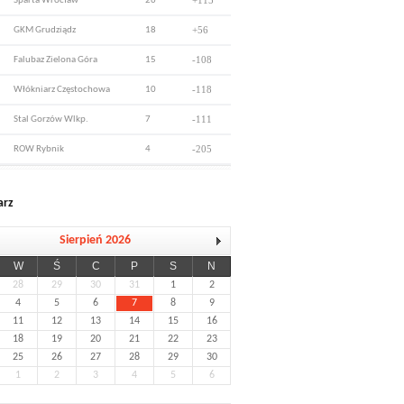
+115
Sparta Wrocław
26
+56
GKM Grudziądz
18
-108
Falubaz Zielona Góra
15
-118
Włókniarz Częstochowa
10
-111
Stal Gorzów Wlkp.
7
-205
ROW Rybnik
4
arz
Sierpień 2026
W
Ś
C
P
S
N
28
29
30
31
1
2
4
5
6
7
8
9
11
12
13
14
15
16
18
19
20
21
22
23
25
26
27
28
29
30
1
2
3
4
5
6