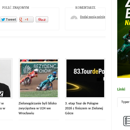
POLEĆ ZNAJOMYM
KOMENTARZE
Dodaj swoją opinię
Linki
Typer
ł w
Zielonogórzanie byli blisko
3. etap Tour de Pologne
u w
zwycięstwa w U24 we
2026 z finiszem w Zielonej
Wrocławiu
Górze