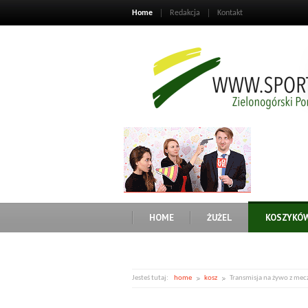
Home
Redakcja
Kontakt
HOME
ŻUŻEL
KOSZYKÓ
Jesteś tutaj:
home
kosz
Transmisja na żywo z mecz