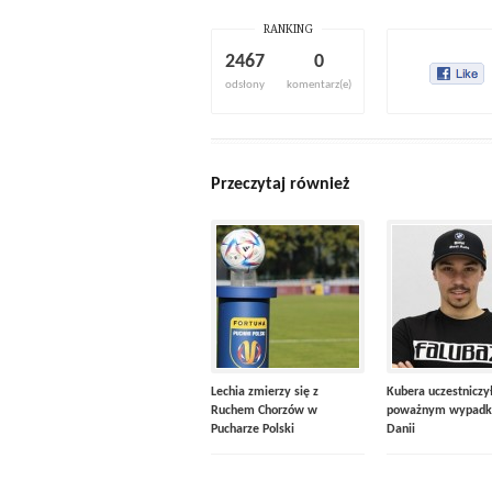
RANKING
2467
0
odsłony
komentarz(e)
Przeczytaj również
Lechia zmierzy się z
Kubera uczestniczy
Ruchem Chorzów w
poważnym wypadk
Pucharze Polski
Danii