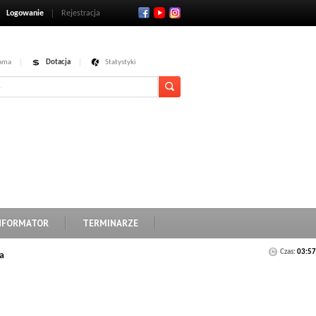
Logowanie
Rejestracja
ama
Dotacja
Statystyki
NFORMATOR
TERMINARZE
Czas:
03:57
a