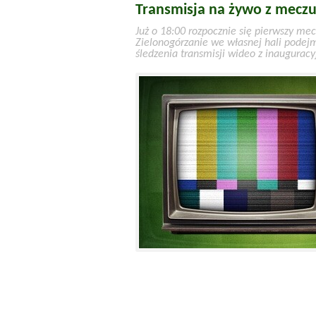
Transmisja na żywo z meczu
Już o 18:00 rozpocznie się pierwszy me
Zielonogórzanie we własnej hali podej
śledzenia transmisji wideo z inaugurac