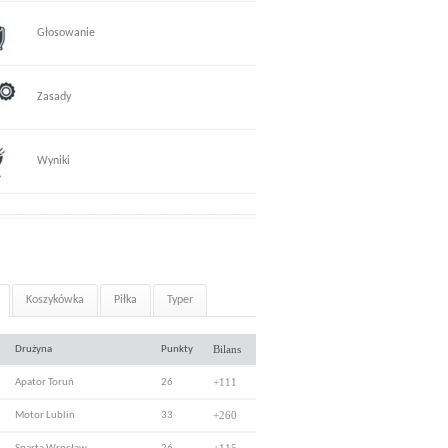
Głosowanie
Zasady
Wyniki
Koszykówka
Piłka
Typer
Bilans
Drużyna
Punkty
+111
Apator Toruń
26
+260
Motor Lublin
33