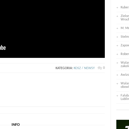
Kuber
Zielo
Wroc
M. Mr
Stelm
Zapow
Rober
Walas
zakoń
0
KATEGORIA:
KOSZ / NEWSY
Awizo
Walas
obowi
Falub
Lublin
INFO