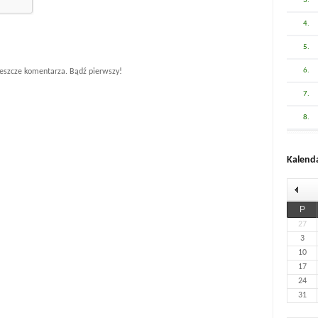
3.
4.
5.
6.
eszcze komentarza. Bądź pierwszy!
7.
8.
Kalend
P
27
3
10
17
24
31