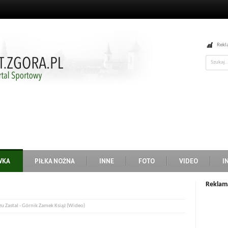
Rekl
WKA
PIŁKA NOŻNA
INNE
FOTO
VIDEO
I
Reklam
u Zastal - Górnik Zamek Książ (Wideo)