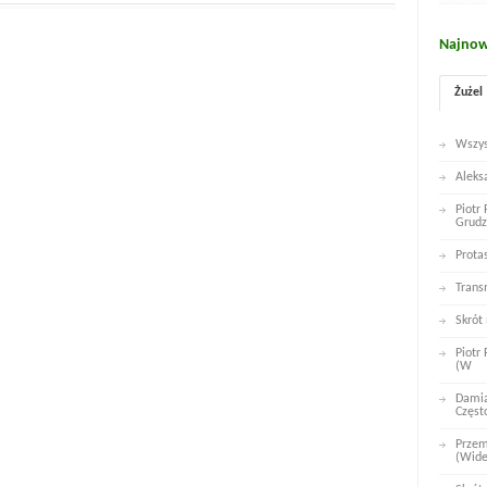
Najnow
Żużel
Wszys
Aleks
Piotr
Grudz
Prota
Trans
Skrót
Piotr
(W
Damia
Częst
Przem
(Wid