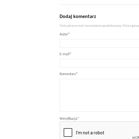
Dodaj komentarz
Twój adres e-mail nie zostanie opublikowany. Pola z gw
Autor
*
E-mail
*
Komentarz
*
Weryfikacja
*