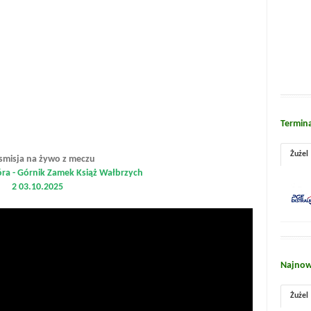
Termin
Żużel
smisja na żywo z meczu
óra - Górnik Zamek Książ Wałbrzych
2 03.10.2025
Najnow
Żużel