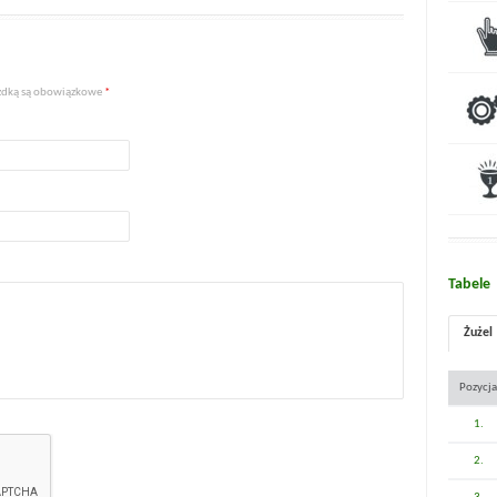
iazdką są obowiązkowe
*
Tabele
Żużel
Pozycja
1.
2.