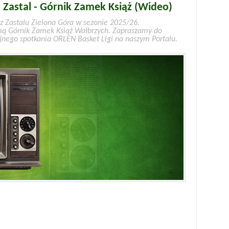
 Zastal - Górnik Zamek Książ (Wideo)
cz Zastalu Zielona Góra w sezonie 2025/26.
mą Górnik Zamek Książ Wałbrzych. Zapraszamy do
yjnego spotkania ORLEN Basket Ligi na naszym Portalu.