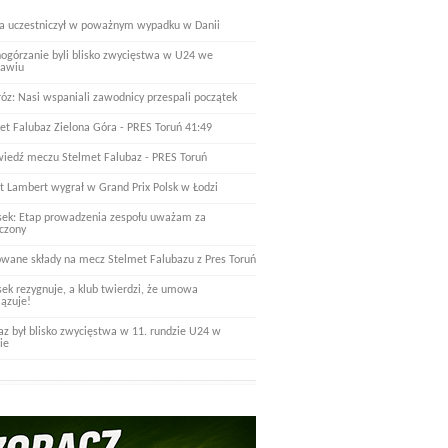
a uczestniczył w poważnym wypadku w Danii
nogórzanie byli blisko zwycięstwa w U24 we
ławiu
óz: Nasi wspaniali zawodnicy przespali początek
et Falubaz Zielona Góra - PRES Toruń 41:49
iedź meczu Stelmet Falubaz - PRES Toruń
t Lambert wygrał w Grand Prix Polsk w Łodzi
ek: Etap prowadzenia zespołu uważam za
czony
wane składy na mecz Stelmet Falubazu z Pres Toruń
ek rezygnuje, a klub twierdzi, że umowa
ązuje!
az był blisko zwycięstwa w 11. rundzie U24 w
ie