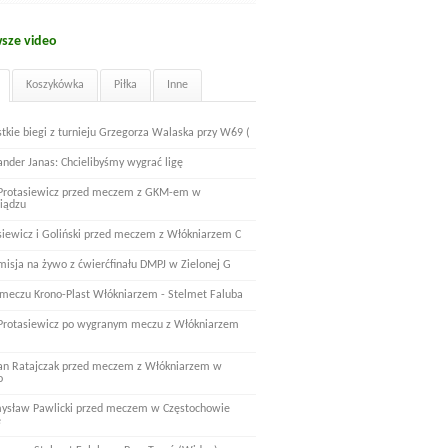
sze video
Koszykówka
Piłka
Inne
tkie biegi z turnieju Grzegorza Walaska przy W69 (
ander Janas: Chcielibyśmy wygrać ligę
 Protasiewicz przed meczem z GKM-em w
iądzu
siewicz i Goliński przed meczem z Włókniarzem C
misja na żywo z ćwierćfinału DMPJ w Zielonej G
 meczu Krono-Plast Włókniarzem - Stelmet Faluba
 Protasiewicz po wygranym meczu z Włókniarzem
n Ratajczak przed meczem z Włókniarzem w
o
ysław Pawlicki przed meczem w Częstochowie
e