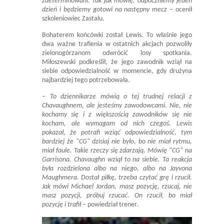
zdeterminowani. Tak jak mówię, odpoczniemy jeden
dzień i będziemy gotowi na następny mecz
– ocenił
szkoleniowiec Zastalu.
Bohaterem końcówki został Lewis. To właśnie jego
dwa ważne trafienia w ostatnich akcjach pozwoliły
zielonogórzanom odwrócić losy spotkania.
Miłoszewski podkreślił, że jego zawodnik wziął na
siebie odpowiedzialność w momencie, gdy drużyna
najbardziej tego potrzebowała.
– To dziennikarze mówią o tej trudnej relacji z
Chavaughnem, ale jesteśmy zawodowcami. Nie, nie
kochamy się i z większością zawodników się nie
kocham, ale wymagam od nich czegoś. Lewis
pokazał, że potrafi wziąć odpowiedzialność, tym
bardziej że "CG" dzisiaj nie było, bo nie miał rytmu,
miał faule. Takie rzeczy się zdarzają. Mówię "CG" na
Garrisona. Chavaughn wziął to na siebie. Ta reakcja
była rozdzielona albo na niego, albo na Jayvona
Maughmera. Dostał piłkę, trzeba czytać grę i rzucił.
Jak mówi Michael Jordan, masz pozycję, rzucaj, nie
masz pozycji, próbuj rzucać. On rzucił, bo miał
pozycję i trafił
– powiedział trener.