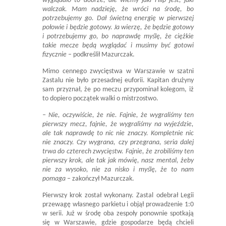
wyglądało to dobrze, ale wiemy jaki Filip jest, jaki
walczak. Mam nadzieję, że wróci na środę, bo
potrzebujemy go. Dał świetną energię w pierwszej
połowie i będzie gotowy. Ja wierzę, że będzie gotowy
i potrzebujemy go, bo naprawdę myślę, że ciężkie
takie mecze będą wyglądać i musimy być gotowi
fizycznie
– podkreślił Mazurczak.
Mimo cennego zwycięstwa w Warszawie w szatni
Zastalu nie było przesadnej euforii. Kapitan drużyny
sam przyznał, że po meczu przypominał kolegom, iż
to dopiero początek walki o mistrzostwo.
– Nie, oczywiście, że nie. Fajnie, że wygraliśmy ten
pierwszy mecz, fajnie, że wygraliśmy na wyjeździe,
ale tak naprawdę to nic nie znaczy. Kompletnie nic
nie znaczy. Czy wygrana, czy przegrana, seria dalej
trwa do czterech zwycięstw. Fajnie, że zrobiliśmy ten
pierwszy krok, ale tak jak mówię, nasz mental, żeby
nie za wysoko, nie za nisko i myślę, że to nam
pomaga
– zakończył Mazurczak.
Pierwszy krok został wykonany. Zastal odebrał Legii
przewagę własnego parkietu i objął prowadzenie 1:0
w serii. Już w środę oba zespoły ponownie spotkają
się w Warszawie, gdzie gospodarze będą chcieli