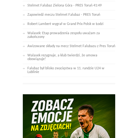
Stelmet Falubaz Zielona Góra - PRES Toruń 41:49
Zapowiedź meczu Stelmet Falubaz - PRES Toruń
Robert Lambert wygrał w Grand Prix Polsk w Łodzi
Walasek: Etap prowadzenia zespołu uważam za
zakończony
Awizowane składy na mecz Stelmet Falubazu z Pres Toruń
Walasek rezygnuje, a klub twierdzi, że umowa
obowiązuje!
Falubaz był blisko zwycięstwa w 11. rundzie U24 w
Lublinie