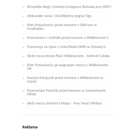
Wszystkie biegi z turnieju Grzegorza Walaska przy W69 (
Aleksander Janas: Chcielibyśmy wygrać ligę
Piotr Protasiewicz przed meczem z GKM-em w
Grudziądzu
Protasiewicz i Goliński przed meczem z Włókniarzem C
Transmisja na żywo z ćwierćfinału DMPJ w Zielonej G
Skrót meczu Krono-Plast Włókniarzem - Stelmet Faluba
Piotr Protasiewicz po wygranym meczu z Włókniarzem
(W
Damian Ratajczak przed meczem z Włókniarzem w
Często
Przemysław Pawlicki przed meczem w Częstochowie
(Wide
Skrót meczu Stelmet Falubaz - Pres Toruń (Wideo)
Reklama