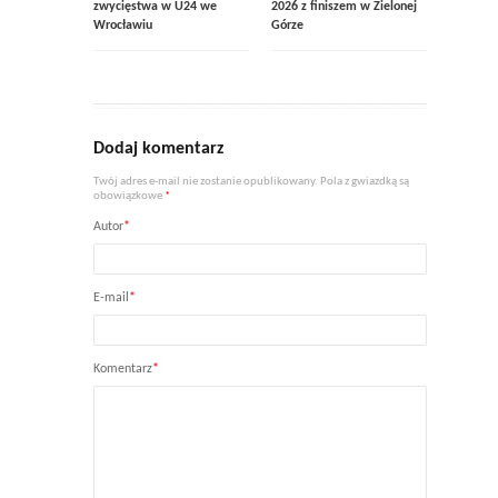
zwycięstwa w U24 we
2026 z finiszem w Zielonej
Wrocławiu
Górze
Dodaj komentarz
Twój adres e-mail nie zostanie opublikowany. Pola z gwiazdką są
obowiązkowe
*
Autor
*
E-mail
*
Komentarz
*