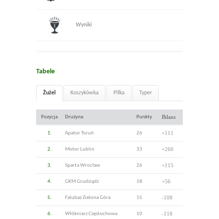
Wyniki
Tabele
Żużel
Koszykówka
Piłka
Typer
Bilans
Pozycja
Drużyna
Punkty
+111
1.
Apator Toruń
26
+260
2.
Motor Lublin
33
+115
3.
Sparta Wrocław
26
+56
4.
GKM Grudziądz
18
-108
5.
Falubaz Zielona Góra
15
-118
6.
Włókniarz Częstochowa
10