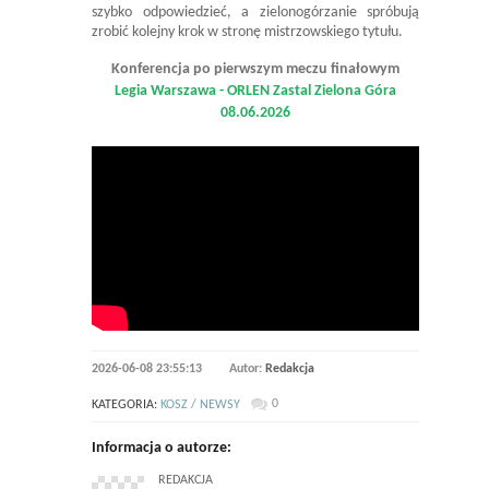
szybko odpowiedzieć, a zielonogórzanie spróbują
zrobić kolejny krok w stronę mistrzowskiego tytułu.
Konferencja po pierwszym meczu finałowym
Legia Warszawa - ORLEN Zastal Zielona Góra
08.06.2026
2026-06-08 23:55:13
Autor:
Redakcja
0
KATEGORIA:
KOSZ / NEWSY
Informacja o autorze:
REDAKCJA