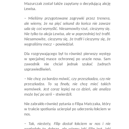
Mazurczak został także zapytany o decydującą akcję
Lewisa.
– Mieliśmy przygotowane zagrywki przez trenera,
ale wiemy, że na pięć sekund do końca nie zawsze
uda się coś wymyślić. Niesamowity rzut, cieszymy się.
Nie tylko ta akcja Lewisa, ale w poprzedniej też trafił.
Niesamowite, cieszymy się, że trafił i cieszymy się, że
wygraliśmy mecz
– powiedział.
Dla rozgrywającego był to również pierwszy występ
w specjalnej masce ochronnej po urazie nosa. Sam
zawodnik nie chciał jednak szukać żadnych
usprawiedliwień.
– Nie chcę za bardzo mówić, czy przeszkadza, czy nie
przeszkadza. To są finały, nie chcę mieć takich
wymówek. Jest coraz lepiej na co dzień, ale analiza
może być po serii
– stwierdził.
Nie zabrakło również pytania o Filipa Matczaka, który
w trakcie spotkania ucierpiał po uderzeniu łokciem w
nos.
– Tak, niestety, Filip dostał łokciem w nos i nie