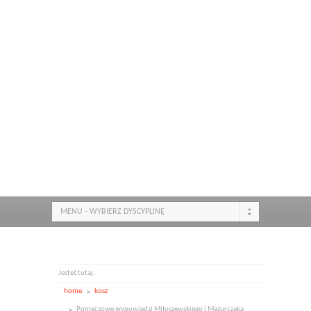
MENU - WYBIERZ DYSCYPLINĘ
Jesteś tutaj:
home
kosz
Pomeczowe wypowiedzi Miłoszewskiego i Mazurczaka