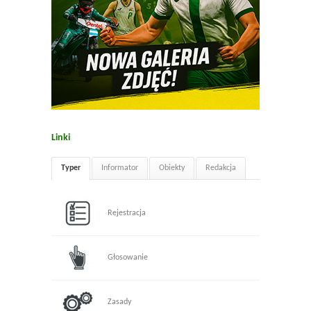
Linki
Typer
Informator
Obiekty
Redakcja
Rejestracja
Głosowanie
Zasady