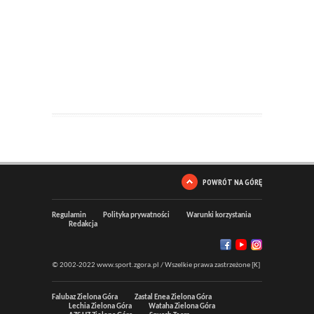
POWRÓT NA GÓRĘ
Regulamin
Polityka prywatności
Warunki korzystania
Redakcja
© 2002-2022 www.sport.zgora.pl / Wszelkie prawa zastrzeżone [K]
Falubaz Zielona Góra
Zastal Enea Zielona Góra
Lechia Zielona Góra
Wataha Zielona Góra