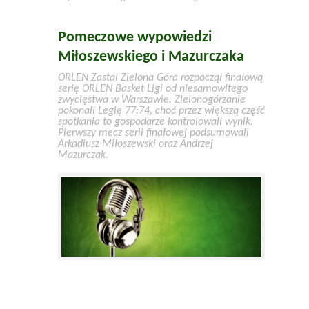
Pomeczowe wypowiedzi
Miłoszewskiego i Mazurczaka
ORLEN Zastal Zielona Góra rozpoczął finałową
serię ORLEN Basket Ligi od niesamowitego
zwycięstwa w Warszawie. Zielonogórzanie
pokonali Legię 77:74, choć przez większą część
spotkania to gospodarze kontrolowali wynik.
Pierwszy mecz serii finałowej podsumowali
Arkadiusz Miłoszewski oraz Andrzej
Mazurczak.