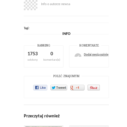
Info o autorze newsa
Tagi:
INFO
RANKING
KOMENTARZE
1753
0
Dodaj swoją opinię
odsłony
komentarz(e)
POLEĆ ZNAJOMYM
Przeczytaj również