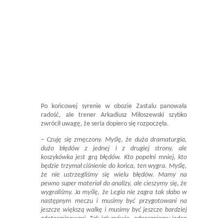
Po końcowej syrenie w obozie Zastalu panowała
radość, ale trener Arkadiusz Miłoszewski szybko
zwrócił uwagę, że seria dopiero się rozpoczęła.
– Czuję się zmęczony. Myślę, że duża dramaturgia,
dużo błędów z jednej i z drugiej strony, ale
koszykówka jest grą błędów. Kto popełni mniej, kto
będzie trzymał ciśnienie do końca, ten wygra. Myślę,
że nie ustrzegliśmy się wielu błędów. Mamy na
pewno super materiał do analizy, ale cieszymy się, że
wygraliśmy. Ja myślę, że Legia nie zagra tak słabo w
następnym meczu i musimy być przygotowani na
jeszcze większą walkę i musimy być jeszcze bardziej