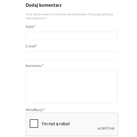
Dodaj komentarz
Twój adres e-mail nie zostanie opublikowany. Pola z gwiazdką są
obowiązkowe
*
Autor
*
E-mail
*
Komentarz
*
Weryfikacja
*