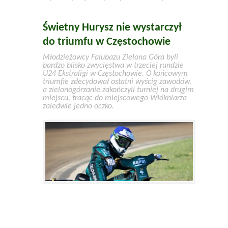
Świetny Hurysz nie wystarczył
do triumfu w Częstochowie
Młodzieżowcy Falubazu Zielona Góra byli
bardzo blisko zwycięstwa w trzeciej rundzie
U24 Ekstraligi w Częstochowie. O końcowym
triumfie zdecydował ostatni wyścig zawodów,
a zielonogórzanie zakończyli turniej na drugim
miejscu, tracąc do miejscowego Włókniarza
zaledwie jedno oczko.