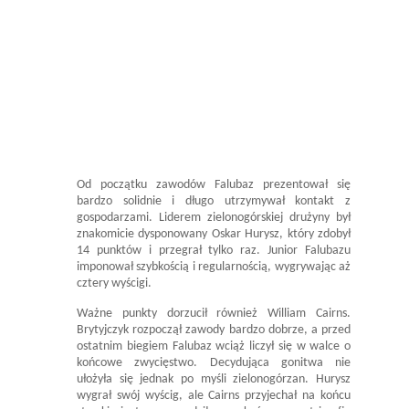
Od początku zawodów Falubaz prezentował się
bardzo solidnie i długo utrzymywał kontakt z
gospodarzami. Liderem zielonogórskiej drużyny był
znakomicie dysponowany Oskar Hurysz, który zdobył
14 punktów i przegrał tylko raz. Junior Falubazu
imponował szybkością i regularnością, wygrywając aż
cztery wyścigi.
Ważne punkty dorzucił również William Cairns.
Brytyjczyk rozpoczął zawody bardzo dobrze, a przed
ostatnim biegiem Falubaz wciąż liczył się w walce o
końcowe zwycięstwo. Decydująca gonitwa nie
ułożyła się jednak po myśli zielonogórzan. Hurysz
wygrał swój wyścig, ale Cairns przyjechał na końcu