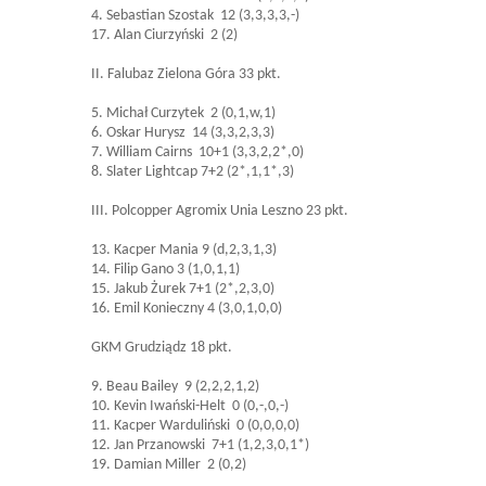
4. Sebastian Szostak 12 (3,3,3,3,-)
17. Alan Ciurzyński 2 (2)
II. Falubaz Zielona Góra 33 pkt.
5. Michał Curzytek 2 (0,1,w,1)
6. Oskar Hurysz 14 (3,3,2,3,3)
7. William Cairns 10+1 (3,3,2,2*,0)
8. Slater Lightcap 7+2 (2*,1,1*,3)
III. Polcopper Agromix Unia Leszno 23 pkt.
13. Kacper Mania 9 (d,2,3,1,3)
14. Filip Gano 3 (1,0,1,1)
15. Jakub Żurek 7+1 (2*,2,3,0)
16. Emil Konieczny 4 (3,0,1,0,0)
GKM Grudziądz 18 pkt.
9. Beau Bailey 9 (2,2,2,1,2)
10. Kevin Iwański-Helt 0 (0,-,0,-)
11. Kacper Warduliński 0 (0,0,0,0)
12. Jan Przanowski 7+1 (1,2,3,0,1*)
19. Damian Miller 2 (0,2)