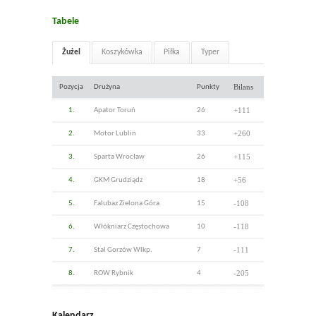
Tabele
Żużel
Koszykówka
Piłka
Typer
Bilans
Pozycja
Drużyna
Punkty
+111
1.
Apator Toruń
26
+260
2.
Motor Lublin
33
+115
3.
Sparta Wrocław
26
+56
4.
GKM Grudziądz
18
-108
5.
Falubaz Zielona Góra
15
-118
6.
Włókniarz Częstochowa
10
-111
7.
Stal Gorzów Wlkp.
7
-205
8.
ROW Rybnik
4
Kalendarz