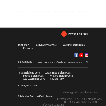
POWRÓT NA GÓRĘ
Regulamin
Polityka prywatności
Warunki korzystania
Redakcja
© 2002-2022 www.sport.zgora.pl / Wszelkie prawa zastrzeżone [K]
Falubaz Zielona Góra
Zastal Enea Zielona Góra
Lechia Zielona Góra
Wataha Zielona Góra
AZS UZ Zielona Góra
Squash Team
Piszemy o klubach:
Zielonogórski Portal Sportowy
Polecamy:
Fotobudka Zielona Góra
ul. Ptasia 2a/13 |
65-514
|
Zielona Góra
|
Tel.
+48 68 325 71 17
| E-mail:
info@sport.zgora.pl