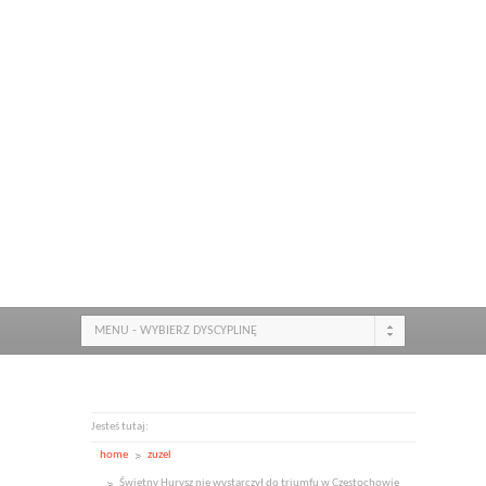
MENU - WYBIERZ DYSCYPLINĘ
Jesteś tutaj:
home
zuzel
Świetny Hurysz nie wystarczył do triumfu w Częstochowie