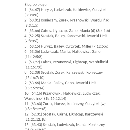
Bieg po biegu:
1. (64,47) Hurysz, Ludwiczak, Halkiewicz, Curzytek
(3:3:0:0)
2. (63,81) Konieczny, Żurek, Przanowski, Warduliński
(3:3:1:5)
3. (63,66) Cairns, Lightcap, Gano, Mania (d) (3:8:1:6)
4. (62,28) Szostak, Bailey, Karczewski, Iwański-Helt
(7:8:3:6)
5. (63,15) Hurysz, Bailey, Curzytek, Miller (7:12:5:6)
6. (63,06) Ludwiczak, Mania, Halkiewicz, Gano
(11:12:5:8)
7. (63,97) Cairns, Przanowski, Lightcap, Warduliński
(11:16:7:8)
8. (62,38) Szostak, Żurek, Karczewski, Konieczny
(15:16:7:10)
9. (63,66) Mania, Bailey, Gano, Iwański-Helt
(15:16:9:14)
10. (64,16) Przanowski, Halkiewicz, Ludwiczak,
Warduliński (18:16:12:14)
11. (63,60) Żurek, Hurysz, Konieczny, Curzytek (w)
(18:18:12:18)
12. (62,31) Szostak, Cairns, Lightcap, Karczewski
(21:21:12:18)
13. (63,43) Szostak, Ludwiczak, Mania, Konieczny