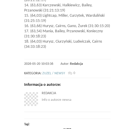
(26:21:12:19)
14. (63,63) Karczewski, Halkiewicz, Bailey,
Przanowski (31:21:13:19)
15. (64,03) Lightcap, Miller, Curzytek, Warduliński
(31:25:15:19)
16. (63,66) Hurysz, Cairns, Gano, Żurek (31:30:15:20)
17. (63,54) Mania, Bailey, Przanowski, Konieczny
(31:30:18:23)
18. (64,03) Hurysz, Ciurzyński, Ludwiczak, Cairns
(34:33:18:23)
2026-05-20 10:03:36
Autor:
Redakcja
0
KATEGORIA:
ZUZEL / NEWSY
Informacja o autorze:
REDAKCJA
Info o autorze newsa
Tagi: