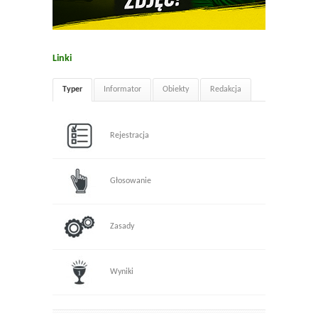
Linki
Typer
Informator
Obiekty
Redakcja
Rejestracja
Głosowanie
Zasady
Wyniki