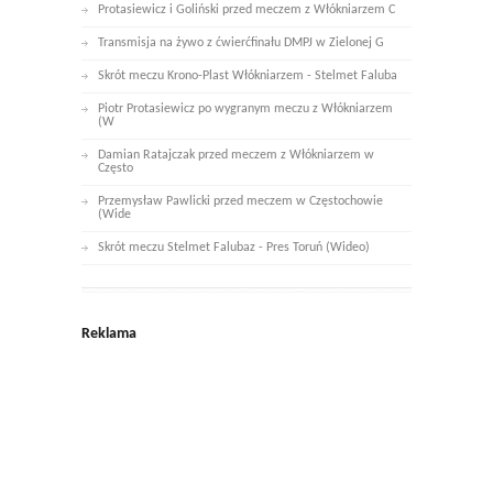
Protasiewicz i Goliński przed meczem z Włókniarzem C
Transmisja na żywo z ćwierćfinału DMPJ w Zielonej G
Skrót meczu Krono-Plast Włókniarzem - Stelmet Faluba
Piotr Protasiewicz po wygranym meczu z Włókniarzem
(W
Damian Ratajczak przed meczem z Włókniarzem w
Często
Przemysław Pawlicki przed meczem w Częstochowie
(Wide
Skrót meczu Stelmet Falubaz - Pres Toruń (Wideo)
Reklama