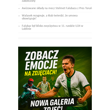
zakończony
Awizowane składy na mecz Stelmet Falubazu z Pres Toruń
Walasek rezygnuje, a klub twierdzi, że umowa
obowiązuje!
Falubaz był blisko zwycięstwa w 11. rundzie U24 w
Lublinie