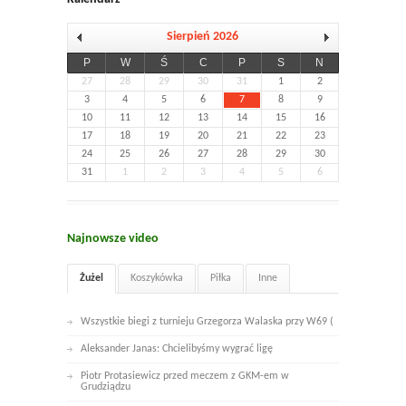
Sierpień 2026
P
W
Ś
C
P
S
N
27
28
29
30
31
1
2
3
4
5
6
7
8
9
10
11
12
13
14
15
16
17
18
19
20
21
22
23
24
25
26
27
28
29
30
31
1
2
3
4
5
6
Najnowsze video
Żużel
Koszykówka
Piłka
Inne
Wszystkie biegi z turnieju Grzegorza Walaska przy W69 (
Aleksander Janas: Chcielibyśmy wygrać ligę
Piotr Protasiewicz przed meczem z GKM-em w
Grudziądzu