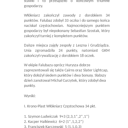
stawki i to przesądziło o końcowym triumfie
gospodarzy.
Włókniarz zakończył zawody z dorobkiem 34
punktów. Falubaz zdobył 33 oczka i do samego końca
naciskał częstochowian. Najmocniejszym punktem
gospodarzy był niepokonany Sebastian Szostak, który
zakończył turniej z kompletem punktów.
Dalsze miejsca zajęły zespoły z Leszna i Grudziądza.
Unia zgromadziła 24 punkty, natomiast GKM
zakończył rywalizację z dorobkiem 18 oczek.
W ekipie Falubazu oprócz Hurysza dobrze
zaprezentowali się także Cairns oraz Slater Lightcap,
który dołożył siedem punktów i dwa bonusy. Słabszy
dzień zanotował Michał Curzytek, który zdobył dwa
punkty.
Wyniki:
I. Krono-Plast Włókniarz Częstochowa 34 pkt.
1. Szymon Ludwiczak 9+3 (2,3,1*,2*,1*)
2. Kacper Halkiewicz 6+2 (1*,1,2,2*)
3. Franciszek Karczewski 5 (1,1,0,3)